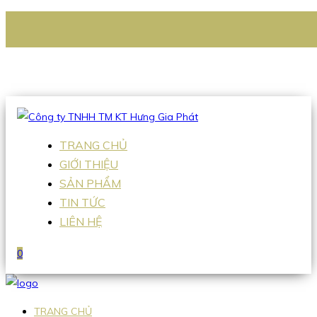
CÔNG TY TNHH TM KT HƯNG GIA PHÁT
Hotline
:
0938 336 079
Email
:
Sales2@hgpvietnam.com
TRANG CHỦ
GIỚI THIỆU
SẢN PHẨM
TIN TỨC
LIÊN HỆ
0
TRANG CHỦ