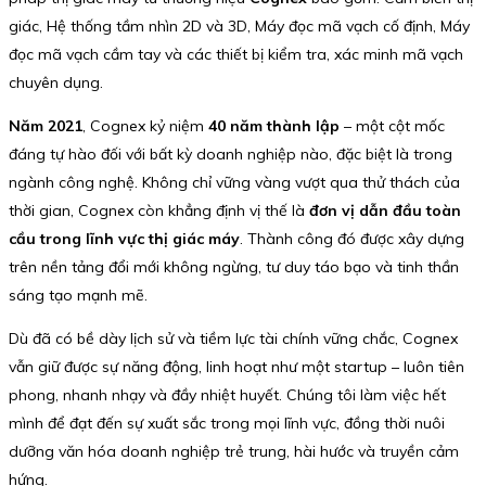
giác, Hệ thống tầm nhìn 2D và 3D, Máy đọc mã vạch cố định, Máy
đọc mã vạch cầm tay và các thiết bị kiểm tra, xác minh mã vạch
chuyên dụng.
Năm 2021
, Cognex kỷ niệm
40 năm thành lập
– một cột mốc
đáng tự hào đối với bất kỳ doanh nghiệp nào, đặc biệt là trong
ngành công nghệ. Không chỉ vững vàng vượt qua thử thách của
thời gian, Cognex còn khẳng định vị thế là
đơn vị dẫn đầu toàn
cầu trong lĩnh vực thị giác máy
. Thành công đó được xây dựng
trên nền tảng đổi mới không ngừng, tư duy táo bạo và tinh thần
sáng tạo mạnh mẽ.
Dù đã có bề dày lịch sử và tiềm lực tài chính vững chắc, Cognex
vẫn giữ được sự năng động, linh hoạt như một startup – luôn tiên
phong, nhanh nhạy và đầy nhiệt huyết. Chúng tôi làm việc hết
mình để đạt đến sự xuất sắc trong mọi lĩnh vực, đồng thời nuôi
dưỡng văn hóa doanh nghiệp trẻ trung, hài hước và truyền cảm
hứng.