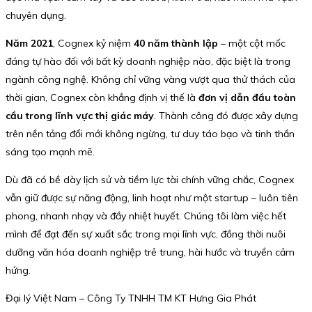
chuyên dụng.
Năm 2021
, Cognex kỷ niệm
40 năm thành lập
– một cột mốc
đáng tự hào đối với bất kỳ doanh nghiệp nào, đặc biệt là trong
ngành công nghệ. Không chỉ vững vàng vượt qua thử thách của
thời gian, Cognex còn khẳng định vị thế là
đơn vị dẫn đầu toàn
cầu trong lĩnh vực thị giác máy
. Thành công đó được xây dựng
trên nền tảng đổi mới không ngừng, tư duy táo bạo và tinh thần
sáng tạo mạnh mẽ.
Dù đã có bề dày lịch sử và tiềm lực tài chính vững chắc, Cognex
vẫn giữ được sự năng động, linh hoạt như một startup – luôn tiên
phong, nhanh nhạy và đầy nhiệt huyết. Chúng tôi làm việc hết
mình để đạt đến sự xuất sắc trong mọi lĩnh vực, đồng thời nuôi
dưỡng văn hóa doanh nghiệp trẻ trung, hài hước và truyền cảm
hứng.
Đại lý Việt Nam – Công Ty TNHH TM KT Hưng Gia Phát