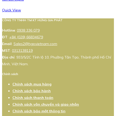
Quick View
CÔNG TY TNHH TM KT HƯNG GIA PHÁT
Hotline
:
0938 336 079
ĐT
:
+84 (028) 66834679
Email
:
Sales2@hgpvietnam.com
MST
:
0313138119
Địa chỉ
: 933/5/2C Tỉnh lộ 10, Phường Tân Tạo, Thành phố Hồ Chí
Minh, Việt Nam.
Chính sách
Chính sách mua hàng
Chính sách bảo hành
Chính sách thanh toán
Chính sách vận chuyển và giao nhận
Chính sách bảo mật thông tin