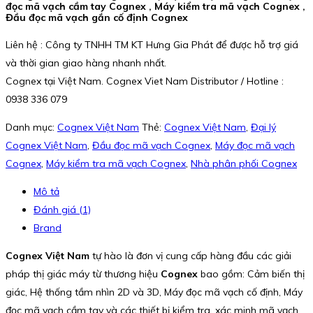
đọc mã vạch cầm tay Cognex , Máy kiểm tra mã vạch Cognex ,
Đầu đọc mã vạch gắn cố định Cognex
Liên hệ : Công ty TNHH TM KT Hưng Gia Phát để được hỗ trợ giá
và thời gian giao hàng nhanh nhất.
Cognex tại Việt Nam. Cognex Viet Nam Distributor / Hotline :
0938 336 079
Danh mục:
Cognex Việt Nam
Thẻ:
Cognex Việt Nam
,
Đại lý
Cognex Việt Nam
,
Đầu đọc mã vạch Cognex
,
Máy đọc mã vạch
Cognex
,
Máy kiểm tra mã vạch Cognex
,
Nhà phân phối Cognex
Mô tả
Đánh giá (1)
Brand
Cognex Việt Nam
tự hào là đơn vị cung cấp hàng đầu các giải
pháp thị giác máy từ thương hiệu
Cognex
bao gồm: Cảm biến thị
giác, Hệ thống tầm nhìn 2D và 3D, Máy đọc mã vạch cố định, Máy
đọc mã vạch cầm tay và các thiết bị kiểm tra, xác minh mã vạch