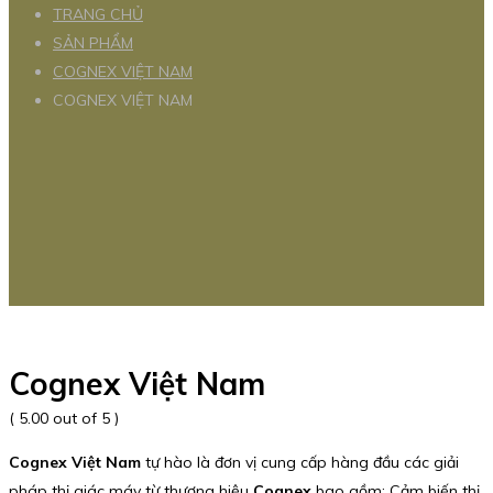
TRANG CHỦ
SẢN PHẨM
COGNEX VIỆT NAM
COGNEX VIỆT NAM
Cognex Việt Nam
( 5.00 out of 5 )
Cognex Việt Nam
tự hào là đơn vị cung cấp hàng đầu các giải
pháp thị giác máy từ thương hiệu
Cognex
bao gồm: Cảm biến thị