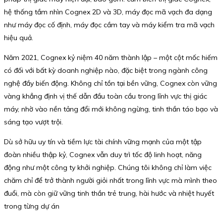
hệ thống tầm nhìn Cognex 2D và 3D, máy đọc mã vạch đa dạng
như máy đọc cố định, máy đọc cầm tay và máy kiểm tra mã vạch
hiệu quả.
Năm 2021, Cognex kỷ niệm 40 năm thành lập – một cột mốc hiếm
có đối với bất kỳ doanh nghiệp nào, đặc biệt trong ngành công
nghệ đầy biến động. Không chỉ tồn tại bền vững, Cognex còn vững
vàng khẳng định vị thế dẫn đầu toàn cầu trong lĩnh vực thị giác
máy, nhờ vào nền tảng đổi mới không ngừng, tinh thần táo bạo và
sáng tạo vượt trội.
Dù sở hữu uy tín và tiềm lực tài chính vững mạnh của một tập
đoàn nhiều thập kỷ, Cognex vẫn duy trì tốc độ linh hoạt, năng
động như một công ty khởi nghiệp. Chúng tôi không chỉ làm việc
chăm chỉ để trở thành người giỏi nhất trong lĩnh vực mà mình theo
đuổi, mà còn giữ vững tinh thần trẻ trung, hài hước và nhiệt huyết
trong từng dự án