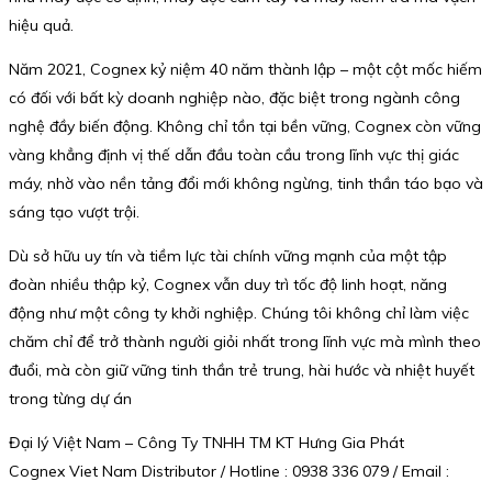
hiệu quả.
Năm 2021, Cognex kỷ niệm 40 năm thành lập – một cột mốc hiếm
có đối với bất kỳ doanh nghiệp nào, đặc biệt trong ngành công
nghệ đầy biến động. Không chỉ tồn tại bền vững, Cognex còn vững
vàng khẳng định vị thế dẫn đầu toàn cầu trong lĩnh vực thị giác
máy, nhờ vào nền tảng đổi mới không ngừng, tinh thần táo bạo và
sáng tạo vượt trội.
Dù sở hữu uy tín và tiềm lực tài chính vững mạnh của một tập
đoàn nhiều thập kỷ, Cognex vẫn duy trì tốc độ linh hoạt, năng
động như một công ty khởi nghiệp. Chúng tôi không chỉ làm việc
chăm chỉ để trở thành người giỏi nhất trong lĩnh vực mà mình theo
đuổi, mà còn giữ vững tinh thần trẻ trung, hài hước và nhiệt huyết
trong từng dự án
Đại lý Việt Nam – Công Ty TNHH TM KT Hưng Gia Phát
Cognex Viet Nam Distributor / Hotline : 0938 336 079 / Email :