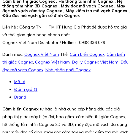
Cảm biến thị giác Cognex , Hệ thống tầm nhìn Cognex , Hệ
thống tầm nhìn 3D Cognex , Máy đọc mã vạch Cognex , Máy
đọc mã vạch cầm tay Cognex , Máy kiểm tra mã vạch Cognex ,
Đầu đọc mã vạch gắn cố định Cognex
Liên hệ : Công ty TNHH TM KT Hưng Gia Phát để được hỗ trợ giá
và thời gian giao hàng nhanh nhất.
Cognex Viet Nam Distributor / Hotline : 0938 336 079
Danh mục:
Cognex Việt Nam
Thẻ:
Cảm biến Cognex
,
Cảm biến
thị giác Cognex
,
Cognex Việt Nam
,
Đại lý Cognex Việt Nam
,
Đầu
đọc mã vạch Cognex
,
Nhà phân phối Cognex
Mô tả
Đánh giá (1)
Brand
Cảm biến Cognex
tự hào là nhà cung cấp hàng đầu các giải
pháp thị giác máy hiện đại, bao gồm: cảm biến thị giác Cognex,
hệ thống tầm nhìn Cognex 2D và 3D, máy đọc mã vạch đa dạng
như máy đọc cố định, máy đọc cầm tay và máy kiểm tra mã vạch