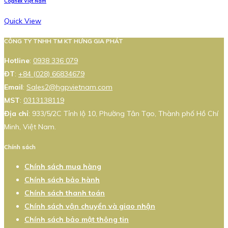
Cognex Việt Nam
Quick View
CÔNG TY TNHH TM KT HƯNG GIA PHÁT
Hotline
:
0938 336 079
ĐT
:
+84 (028) 66834679
Email
:
Sales2@hgpvietnam.com
MST
:
0313138119
Địa chỉ
: 933/5/2C Tỉnh lộ 10, Phường Tân Tạo, Thành phố Hồ Chí
Minh, Việt Nam.
Chính sách
Chính sách mua hàng
Chính sách bảo hành
Chính sách thanh toán
Chính sách vận chuyển và giao nhận
Chính sách bảo mật thông tin