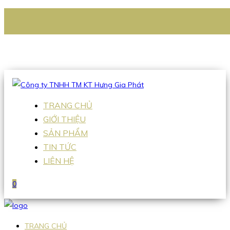
CÔNG TY TNHH TM KT HƯNG GIA PHÁT
Hotline
:
0938 336 079
Email
:
Sales2@hgpvietnam.com
TRANG CHỦ
GIỚI THIỆU
SẢN PHẨM
TIN TỨC
LIÊN HỆ
0
TRANG CHỦ