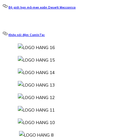
Bộ giới hạn mô-men xoắn Deserti Meccanica
Khớp nối đệm ComInTec