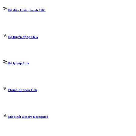
Bộ điều khiển phanh EMG
Bộ truyền động EMG
Bộ ly hợp Eide
Phanh an toàn Eide
Khớp nối Deserti Meccanica