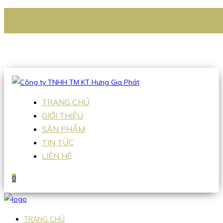
CÔNG TY TNHH TM KT HƯNG GIA PHÁT
Hotline
:
0938 336 079
Email
:
Sales2@hgpvietnam.com
TRANG CHỦ
GIỚI THIỆU
SẢN PHẨM
TIN TỨC
LIÊN HỆ
0
TRANG CHỦ