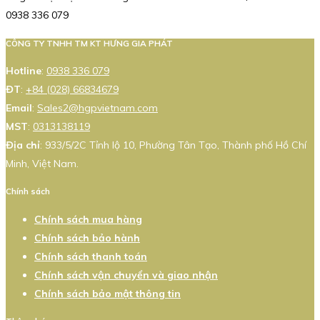
0938 336 079
CÔNG TY TNHH TM KT HƯNG GIA PHÁT
Hotline
:
0938 336 079
ĐT
:
+84 (028) 66834679
Email
:
Sales2@hgpvietnam.com
MST
:
0313138119
Địa chỉ
: 933/5/2C Tỉnh lộ 10, Phường Tân Tạo, Thành phố Hồ Chí
Minh, Việt Nam.
Chính sách
Chính sách mua hàng
Chính sách bảo hành
Chính sách thanh toán
Chính sách vận chuyển và giao nhận
Chính sách bảo mật thông tin