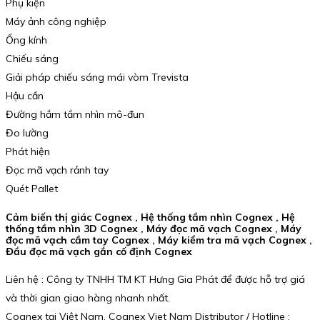
Phụ kiện
Máy ảnh công nghiệp
Ống kính
Chiếu sáng
Giải pháp chiếu sáng mái vòm Trevista
Hậu cần
Đường hầm tầm nhìn mô-đun
Đo lường
Phát hiện
Đọc mã vạch rảnh tay
Quét Pallet
Cảm biến thị giác Cognex , Hệ thống tầm nhìn Cognex , Hệ
thống tầm nhìn 3D Cognex , Máy đọc mã vạch Cognex , Máy
đọc mã vạch cầm tay Cognex , Máy kiểm tra mã vạch Cognex ,
Đầu đọc mã vạch gắn cố định Cognex
Liên hệ : Công ty TNHH TM KT Hưng Gia Phát để được hỗ trợ giá
và thời gian giao hàng nhanh nhất.
Cognex tại Việt Nam. Cognex Viet Nam Distributor / Hotline :