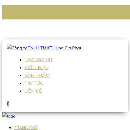
CÔNG TY TNHH TM KT HƯNG GIA PHÁT
Hotline
:
0938 336 079
Email
:
Sales2@hgpvietnam.com
TRANG CHỦ
GIỚI THIỆU
SẢN PHẨM
TIN TỨC
LIÊN HỆ
0
TRANG CHỦ