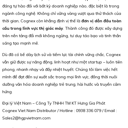
đáng tự hào đối với bất kỳ doanh nghiệp nào, đặc biệt là trong
ngành công nghệ. Không chỉ vững vàng vượt qua thử thách của
thời gian, Cognex còn khẳng định vị thế là
đơn vị dẫn đầu toàn
cầu trong lĩnh vực thị giác máy
. Thành công đó được xây dựng
trên nền tảng đổi mới không ngừng, tư duy táo bạo và tinh thần
sáng tạo mạnh mẽ.
Dù đã có bề dày lịch sử và tiềm lực tài chính vững chắc, Cognex
vẫn giữ được sự năng động, linh hoạt như một startup – luôn tiên
phong, nhanh nhạy và đầy nhiệt huyết. Chúng tôi làm việc hết
mình để đạt đến sự xuất sắc trong mọi lĩnh vực, đồng thời nuôi
dưỡng văn hóa doanh nghiệp trẻ trung, hài hước và truyền cảm
hứng.
Đại lý Việt Nam – Công Ty TNHH TM KT Hưng Gia Phát
Cognex Viet Nam Distributor / Hotline : 0938 336 079 / Email :
Sales2@hgpvietnam.com