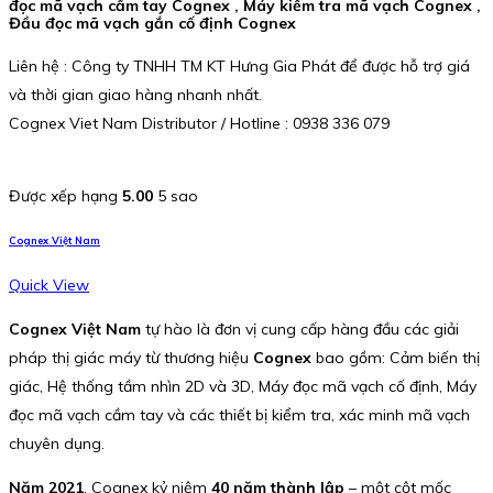
đọc mã vạch cầm tay Cognex , Máy kiểm tra mã vạch Cognex ,
Đầu đọc mã vạch gắn cố định Cognex
Liên hệ : Công ty TNHH TM KT Hưng Gia Phát để được hỗ trợ giá
và thời gian giao hàng nhanh nhất.
Cognex Viet Nam Distributor / Hotline : 0938 336 079
Được xếp hạng
5.00
5 sao
Cognex Việt Nam
Quick View
Cognex Việt Nam
tự hào là đơn vị cung cấp hàng đầu các giải
pháp thị giác máy từ thương hiệu
Cognex
bao gồm: Cảm biến thị
giác, Hệ thống tầm nhìn 2D và 3D, Máy đọc mã vạch cố định, Máy
đọc mã vạch cầm tay và các thiết bị kiểm tra, xác minh mã vạch
chuyên dụng.
Năm 2021
, Cognex kỷ niệm
40 năm thành lập
– một cột mốc