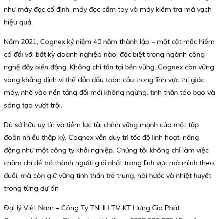
như máy đọc cố định, máy đọc cầm tay và máy kiểm tra mã vạch
hiệu quả.
Năm 2021, Cognex kỷ niệm 40 năm thành lập – một cột mốc hiếm
có đối với bất kỳ doanh nghiệp nào, đặc biệt trong ngành công
nghệ đầy biến động. Không chỉ tồn tại bền vững, Cognex còn vững
vàng khẳng định vị thế dẫn đầu toàn cầu trong lĩnh vực thị giác
máy, nhờ vào nền tảng đổi mới không ngừng, tinh thần táo bạo và
sáng tạo vượt trội.
Dù sở hữu uy tín và tiềm lực tài chính vững mạnh của một tập
đoàn nhiều thập kỷ, Cognex vẫn duy trì tốc độ linh hoạt, năng
động như một công ty khởi nghiệp. Chúng tôi không chỉ làm việc
chăm chỉ để trở thành người giỏi nhất trong lĩnh vực mà mình theo
đuổi, mà còn giữ vững tinh thần trẻ trung, hài hước và nhiệt huyết
trong từng dự án
Đại lý Việt Nam – Công Ty TNHH TM KT Hưng Gia Phát