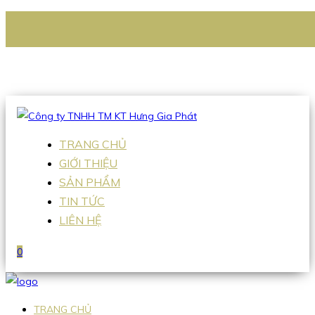
CÔNG TY TNHH TM KT HƯNG GIA PHÁT
Hotline
:
0938 336 079
Email
:
Sales2@hgpvietnam.com
TRANG CHỦ
GIỚI THIỆU
SẢN PHẨM
TIN TỨC
LIÊN HỆ
0
TRANG CHỦ