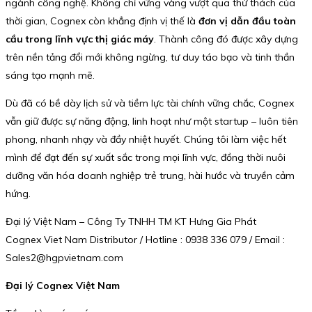
ngành công nghệ. Không chỉ vững vàng vượt qua thử thách của
thời gian, Cognex còn khẳng định vị thế là
đơn vị dẫn đầu toàn
cầu trong lĩnh vực thị giác máy
. Thành công đó được xây dựng
trên nền tảng đổi mới không ngừng, tư duy táo bạo và tinh thần
sáng tạo mạnh mẽ.
Dù đã có bề dày lịch sử và tiềm lực tài chính vững chắc, Cognex
vẫn giữ được sự năng động, linh hoạt như một startup – luôn tiên
phong, nhanh nhạy và đầy nhiệt huyết. Chúng tôi làm việc hết
mình để đạt đến sự xuất sắc trong mọi lĩnh vực, đồng thời nuôi
dưỡng văn hóa doanh nghiệp trẻ trung, hài hước và truyền cảm
hứng.
Đại lý Việt Nam – Công Ty TNHH TM KT Hưng Gia Phát
Cognex Viet Nam Distributor / Hotline : 0938 336 079 / Email :
Sales2@hgpvietnam.com
Đại lý Cognex Việt Nam