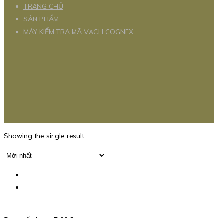
TRANG CHỦ
SẢN PHẨM
MÁY KIỂM TRA MÃ VẠCH COGNEX
Showing the single result