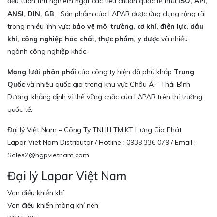
đều tuân thủ nghiêm ngặt các tiêu chuẩn quốc tế như
ISO, API,
ANSI, DIN, GB
… Sản phẩm của LAPAR được ứng dụng rộng rãi
trong nhiều lĩnh vực:
bảo vệ môi trường, cơ khí, điện lực, dầu
khí, công nghiệp hóa chất, thực phẩm, y dược
và nhiều
ngành công nghiệp khác.
Mạng lưới phân phối
của công ty hiện đã phủ khắp
Trung
Quốc
và nhiều quốc gia trong khu vực Châu Á – Thái Bình
Dương, khẳng định vị thế vững chắc của LAPAR trên thị trường
quốc tế.
Đại lý Việt Nam – Công Ty TNHH TM KT Hưng Gia Phát
Lapar Viet Nam Distributor / Hotline : 0938 336 079 / Email :
Sales2@hgpvietnam.com
Đại lý Lapar Việt Nam
Van điều khiển khí
Van điều khiển màng khí nén