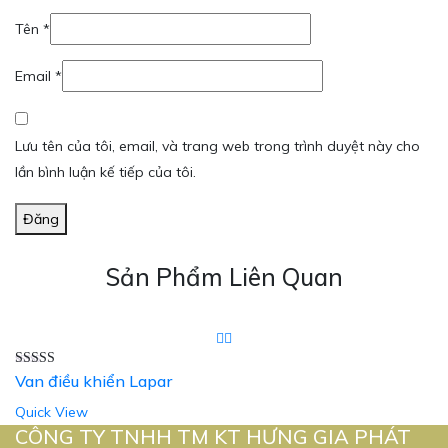
Tên
*
Email
*
Lưu tên của tôi, email, và trang web trong trình duyệt này cho
lần bình luận kế tiếp của tôi.
Đăng
Sản Phẩm Liên Quan
Được xếp
Van điều khiển Lapar
hạng
5.00
5
sao
Quick View
CÔNG TY TNHH TM KT HƯNG GIA PHÁT