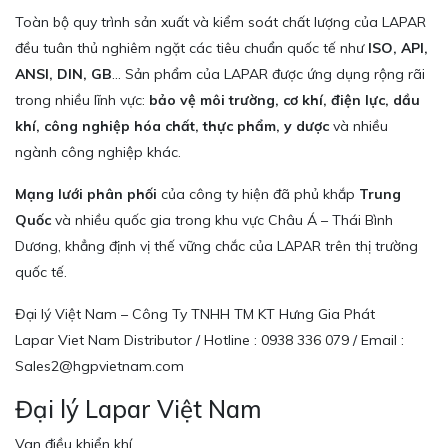
Toàn bộ quy trình sản xuất và kiểm soát chất lượng của LAPAR
đều tuân thủ nghiêm ngặt các tiêu chuẩn quốc tế như
ISO, API,
ANSI, DIN, GB
… Sản phẩm của LAPAR được ứng dụng rộng rãi
trong nhiều lĩnh vực:
bảo vệ môi trường, cơ khí, điện lực, dầu
khí, công nghiệp hóa chất, thực phẩm, y dược
và nhiều
ngành công nghiệp khác.
Mạng lưới phân phối
của công ty hiện đã phủ khắp
Trung
Quốc
và nhiều quốc gia trong khu vực Châu Á – Thái Bình
Dương, khẳng định vị thế vững chắc của LAPAR trên thị trường
quốc tế.
Đại lý Việt Nam – Công Ty TNHH TM KT Hưng Gia Phát
Lapar Viet Nam Distributor / Hotline : 0938 336 079 / Email :
Sales2@hgpvietnam.com
Đại lý Lapar Việt Nam
Van điều khiển khí