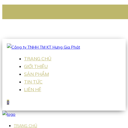
CÔNG TY TNHH TM KT HƯNG GIA PHÁT
Hotline
:
0938 336 079
Email
:
Sales2@hgpvietnam.com
TRANG CHỦ
GIỚI THIỆU
SẢN PHẨM
TIN TỨC
LIÊN HỆ
0
TRANG CHỦ