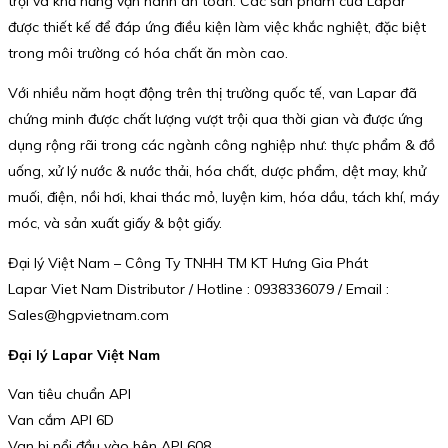
trội và khả năng vận hành an toàn. Các sản phẩm của Lapar
được thiết kế để đáp ứng điều kiện làm việc khắc nghiệt, đặc biệt
trong môi trường có hóa chất ăn mòn cao.
Với nhiều năm hoạt động trên thị trường quốc tế, van Lapar đã
chứng minh được chất lượng vượt trội qua thời gian và được ứng
dụng rộng rãi trong các ngành công nghiệp như: thực phẩm & đồ
uống, xử lý nước & nước thải, hóa chất, dược phẩm, dệt may, khử
muối, điện, nồi hơi, khai thác mỏ, luyện kim, hóa dầu, tách khí, máy
móc, và sản xuất giấy & bột giấy.
Đại lý Việt Nam – Công Ty TNHH TM KT Hưng Gia Phát
Lapar Viet Nam Distributor / Hotline : 0938336079 / Email :
Sales@hgpvietnam.com
Đại lý Lapar Việt Nam
Van tiêu chuẩn API
Van cắm API 6D
Van bi nổi đầu vào bên API 608