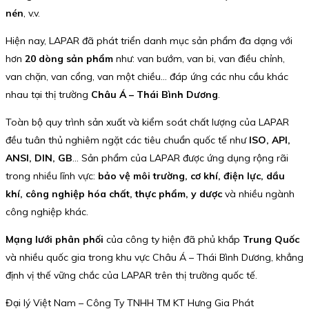
nén
, v.v.
Hiện nay, LAPAR đã phát triển danh mục sản phẩm đa dạng với
hơn
20 dòng sản phẩm
như: van bướm, van bi, van điều chỉnh,
van chặn, van cổng, van một chiều… đáp ứng các nhu cầu khác
nhau tại thị trường
Châu Á – Thái Bình Dương
.
Toàn bộ quy trình sản xuất và kiểm soát chất lượng của LAPAR
đều tuân thủ nghiêm ngặt các tiêu chuẩn quốc tế như
ISO, API,
ANSI, DIN, GB
… Sản phẩm của LAPAR được ứng dụng rộng rãi
trong nhiều lĩnh vực:
bảo vệ môi trường, cơ khí, điện lực, dầu
khí, công nghiệp hóa chất, thực phẩm, y dược
và nhiều ngành
công nghiệp khác.
Mạng lưới phân phối
của công ty hiện đã phủ khắp
Trung Quốc
và nhiều quốc gia trong khu vực Châu Á – Thái Bình Dương, khẳng
định vị thế vững chắc của LAPAR trên thị trường quốc tế.
Đại lý Việt Nam – Công Ty TNHH TM KT Hưng Gia Phát