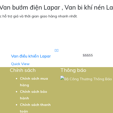
 Van bướm điện Lapar , Van bi khí nén L
 hỗ trợ giá và thời gian giao hàng nhanh nhất.
Van điều khiển Lapar
Được xếp
Quick View
5
hạng
5.00
5
sao
Chính sách
Thông báo
Chính sách mua
hàng
Chính sách bảo
hành
Chính sách thanh
toán