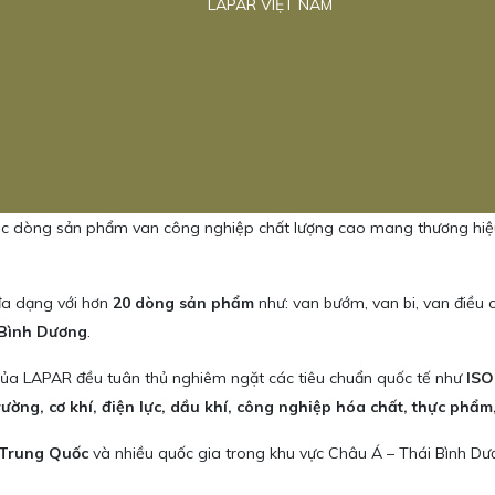
LAPAR VIỆT NAM
các dòng sản phẩm van công nghiệp chất lượng cao mang thương hi
đa dạng với hơn
20 dòng sản phẩm
như: van bướm, van bi, van điều 
 Bình Dương
.
 của LAPAR đều tuân thủ nghiêm ngặt các tiêu chuẩn quốc tế như
ISO
rường, cơ khí, điện lực, dầu khí, công nghiệp hóa chất, thực phẩm
Trung Quốc
và nhiều quốc gia trong khu vực Châu Á – Thái Bình Dươ