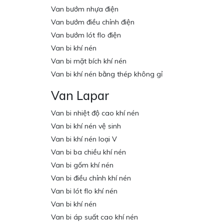
Van bướm nhựa điện
Van bướm điều chỉnh điện
Van bướm lót flo điện
Van bi khí nén
Van bi mặt bích khí nén
Van bi khí nén bằng thép không gỉ
Van Lapar
Van bi nhiệt độ cao khí nén
Van bi khí nén vệ sinh
Van bi khí nén loại V
Van bi ba chiều khí nén
Van bi gốm khí nén
Van bi điều chỉnh khí nén
Van bi lót flo khí nén
Van bi khí nén
Van bi áp suất cao khí nén