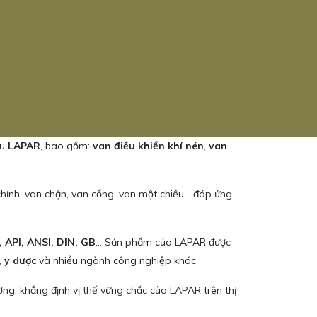
ệu
LAPAR
, bao gồm:
van điều khiển khí nén
,
van
chỉnh, van chặn, van cổng, van một chiều… đáp ứng
, API, ANSI, DIN, GB
… Sản phẩm của LAPAR được
, y dược
và nhiều ngành công nghiệp khác.
ng, khẳng định vị thế vững chắc của LAPAR trên thị