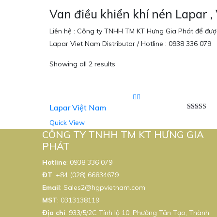
Van điều khiển khí nén Lapar ,
Liên hệ : Công ty TNHH TM KT Hưng Gia Phát để được
Lapar Viet Nam Distributor / Hotline : 0938 336 079
Showing all 2 results
Lapar Việt Nam
Được xếp
Quick View
hạng
5.00
sao
CÔNG TY TNHH TM KT HƯNG GIA
PHÁT
Hotline
:
0938 336 079
ĐT
:
+84 (028) 66834679
Email
:
Sales2@hgpvietnam.com
MST
:
0313138119
Địa chỉ
: 933/5/2C Tỉnh lộ 10, Phường Tân Tạo, Thành