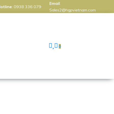
Email
:
otline
:
0938 336 079
Sales2@hgpvietnam.com
0