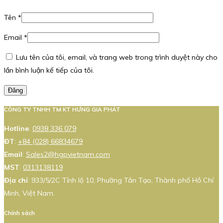
Tên
*
Email
*
Lưu tên của tôi, email, và trang web trong trình duyệt này cho
lần bình luận kế tiếp của tôi.
Đăng
CÔNG TY TNHH TM KT HƯNG GIA PHÁT
Hotline
:
0938 336 079
ĐT
:
+84 (028) 66834679
Email
:
Sales2@hgpvietnam.com
MST
:
0313138119
Địa chỉ
: 933/5/2C Tỉnh lộ 10, Phường Tân Tạo, Thành phố Hồ Chí
Minh, Việt Nam.
Chính sách