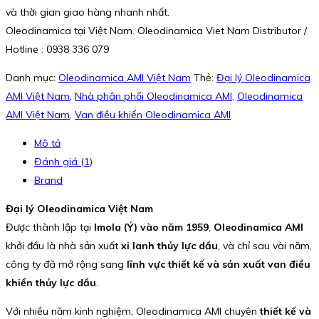
và thời gian giao hàng nhanh nhất.
Oleodinamica tại Việt Nam. Oleodinamica Viet Nam Distributor /
Hotline : 0938 336 079
Danh mục:
Oleodinamica AMI Việt Nam
Thẻ:
Đại lý Oleodinamica
AMI Việt Nam
,
Nhà phân phối Oleodinamica AMI
,
Oleodinamica
AMI Việt Nam
,
Van điều khiển Oleodinamica AMI
Mô tả
Đánh giá (1)
Brand
Đại lý Oleodinamica Việt Nam
Được thành lập tại
Imola (Ý) vào năm 1959
,
Oleodinamica AMI
khởi đầu là nhà sản xuất
xi lanh thủy lực dầu
, và chỉ sau vài năm,
công ty đã mở rộng sang
lĩnh vực thiết kế và sản xuất van điều
khiển thủy lực dầu
.
Với nhiều năm kinh nghiệm, Oleodinamica AMI chuyên
thiết kế và