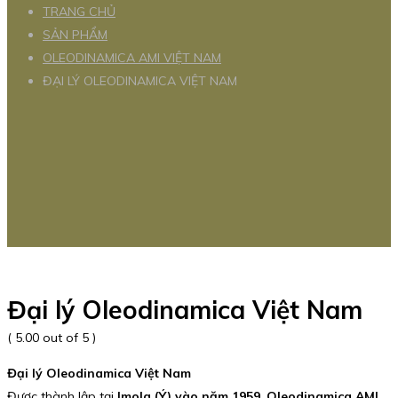
TRANG CHỦ
SẢN PHẨM
OLEODINAMICA AMI VIỆT NAM
ĐẠI LÝ OLEODINAMICA VIỆT NAM
Đại lý Oleodinamica Việt Nam
( 5.00 out of 5 )
Đại lý Oleodinamica Việt Nam
Được thành lập tại
Imola (Ý) vào năm 1959
,
Oleodinamica AMI