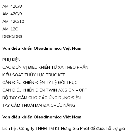
AMI 42C/8
AMI 42C/9
AMI 42C/10
AMI 12C
DB3C/DB3
Van điều khiển Oleodinamica Việt Nam
PHỤ KIỆN
CÁC ĐƠN VỊ ĐIỀU KHIỂN TỪ XA THEO PHẦN
KIỂM SOÁT THỦY LỰC TRỤC KÉP
CẦN ĐIỀU KHIỂN ĐIỆN TỶ LỆ ĐÔI TRỤC
CẦN ĐIỀU KHIỂN ĐIỆN TWIN AXIS ON – OFF
BỘ TAY CẦM CHO CÁC ỨNG DỤNG ĐIỆN
TAY CẦM THOẢI MÁI ĐA CHỨC NĂNG
Van điều khiển Oleodinamica Việt Nam
Liên hệ : Công ty TNHH TM KT Hưng Gia Phát để được hỗ trợ giá