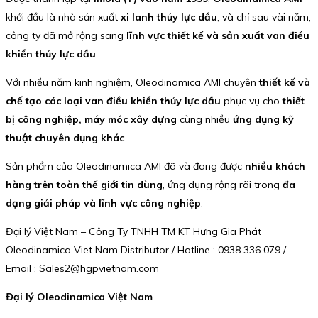
khởi đầu là nhà sản xuất
xi lanh thủy lực dầu
, và chỉ sau vài năm,
công ty đã mở rộng sang
lĩnh vực thiết kế và sản xuất van điều
khiển thủy lực dầu
.
Với nhiều năm kinh nghiệm, Oleodinamica AMI chuyên
thiết kế và
chế tạo các loại van điều khiển thủy lực dầu
phục vụ cho
thiết
bị công nghiệp, máy móc xây dựng
cùng nhiều
ứng dụng kỹ
thuật chuyên dụng khác
.
Sản phẩm của Oleodinamica AMI đã và đang được
nhiều khách
hàng trên toàn thế giới tin dùng
, ứng dụng rộng rãi trong
đa
dạng giải pháp và lĩnh vực công nghiệp
.
Đại lý Việt Nam – Công Ty TNHH TM KT Hưng Gia Phát
Oleodinamica Viet Nam Distributor / Hotline : 0938 336 079 /
Email : Sales2@hgpvietnam.com
Đại lý Oleodinamica Việt Nam