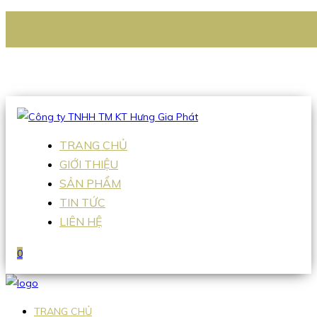
CÔNG TY TNHH TM KT HƯNG GIA PHÁT
Hotline
:
0938 336 079
Email
:
Sales2@hgpvietnam.com
TRANG CHỦ
GIỚI THIỆU
SẢN PHẨM
TIN TỨC
LIÊN HỆ
0
TRANG CHỦ