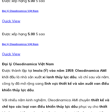
Được xếp hạng
5.00
5 sao
Đại lý Oleodinamica Việt Nam
Quick View
Được xếp hạng
5.00
5 sao
Đại lý Oleodinamica Việt Nam
Quick View
Đại lý Oleodinamica Việt Nam
Được thành lập tại
Imola (Ý) vào năm 1959
,
Oleodinamica AMI
khởi đầu là nhà sản xuất
xi lanh thủy lực dầu
, và chỉ sau vài năm,
công ty đã mở rộng sang
lĩnh vực thiết kế và sản xuất van điều
khiển thủy lực dầu
.
Với nhiều năm kinh nghiệm, Oleodinamica AMI chuyên
thiết kế và
chế tạo các loại van điều khiển thủy lực dầu
phục vụ cho
thiết