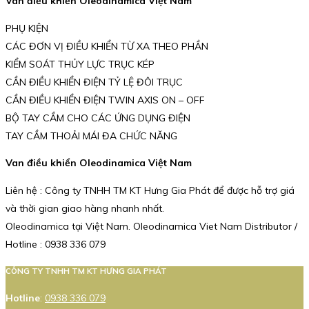
Van điều khiển Oleodinamica Việt Nam
PHỤ KIỆN
CÁC ĐƠN VỊ ĐIỀU KHIỂN TỪ XA THEO PHẦN
KIỂM SOÁT THỦY LỰC TRỤC KÉP
CẦN ĐIỀU KHIỂN ĐIỆN TỶ LỆ ĐÔI TRỤC
CẦN ĐIỀU KHIỂN ĐIỆN TWIN AXIS ON – OFF
BỘ TAY CẦM CHO CÁC ỨNG DỤNG ĐIỆN
TAY CẦM THOẢI MÁI ĐA CHỨC NĂNG
Van điều khiển Oleodinamica Việt Nam
Liên hệ : Công ty TNHH TM KT Hưng Gia Phát để được hỗ trợ giá
và thời gian giao hàng nhanh nhất.
Oleodinamica tại Việt Nam. Oleodinamica Viet Nam Distributor /
Hotline : 0938 336 079
CÔNG TY TNHH TM KT HƯNG GIA PHÁT
Hotline
:
0938 336 079