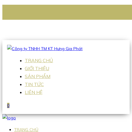
CÔNG TY TNHH TM KT HƯNG GIA PHÁT
Hotline
:
0938 336 079
Email
:
Sales2@hgpvietnam.com
TRANG CHỦ
GIỚI THIỆU
SẢN PHẨM
TIN TỨC
LIÊN HỆ
0
TRANG CHỦ