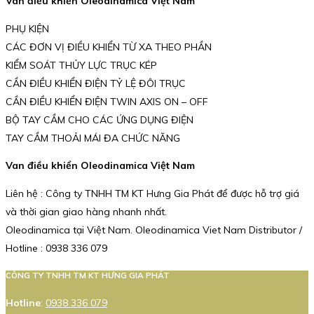
Van điều khiển Oleodinamica Việt Nam
PHỤ KIỆN
CÁC ĐƠN VỊ ĐIỀU KHIỂN TỪ XA THEO PHẦN
KIỂM SOÁT THỦY LỰC TRỤC KÉP
CẦN ĐIỀU KHIỂN ĐIỆN TỶ LỆ ĐÔI TRỤC
CẦN ĐIỀU KHIỂN ĐIỆN TWIN AXIS ON – OFF
BỘ TAY CẦM CHO CÁC ỨNG DỤNG ĐIỆN
TAY CẦM THOẢI MÁI ĐA CHỨC NĂNG
Van điều khiển Oleodinamica Việt Nam
Liên hệ : Công ty TNHH TM KT Hưng Gia Phát để được hỗ trợ giá
và thời gian giao hàng nhanh nhất.
Oleodinamica tại Việt Nam. Oleodinamica Viet Nam Distributor /
Hotline : 0938 336 079
CÔNG TY TNHH TM KT HƯNG GIA PHÁT
Hotline
:
0938 336 079