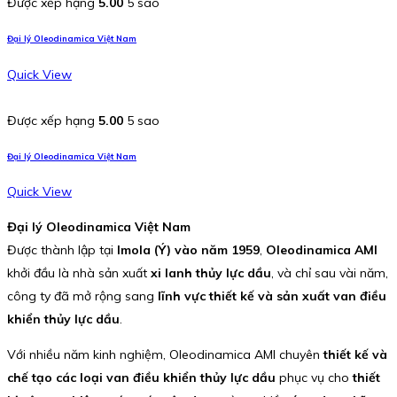
Được xếp hạng
5.00
5 sao
Đại lý Oleodinamica Việt Nam
Quick View
Được xếp hạng
5.00
5 sao
Đại lý Oleodinamica Việt Nam
Quick View
Đại lý Oleodinamica Việt Nam
Được thành lập tại
Imola (Ý) vào năm 1959
,
Oleodinamica AMI
khởi đầu là nhà sản xuất
xi lanh thủy lực dầu
, và chỉ sau vài năm,
công ty đã mở rộng sang
lĩnh vực thiết kế và sản xuất van điều
khiển thủy lực dầu
.
Với nhiều năm kinh nghiệm, Oleodinamica AMI chuyên
thiết kế và
chế tạo các loại van điều khiển thủy lực dầu
phục vụ cho
thiết