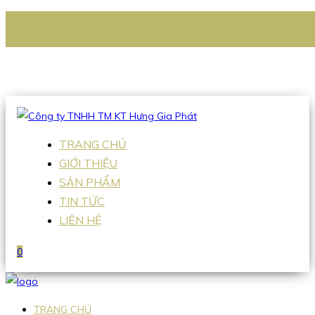
CÔNG TY TNHH TM KT HƯNG GIA PHÁT
Hotline
:
0938 336 079
Email
:
Sales2@hgpvietnam.com
TRANG CHỦ
GIỚI THIỆU
SẢN PHẨM
TIN TỨC
LIÊN HỆ
0
TRANG CHỦ