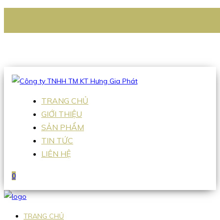
CÔNG TY TNHH TM KT HƯNG GIA PHÁT
Hotline
:
0938 336 079
Email
:
Sales2@hgpvietnam.com
TRANG CHỦ
GIỚI THIỆU
SẢN PHẨM
TIN TỨC
LIÊN HỆ
0
TRANG CHỦ