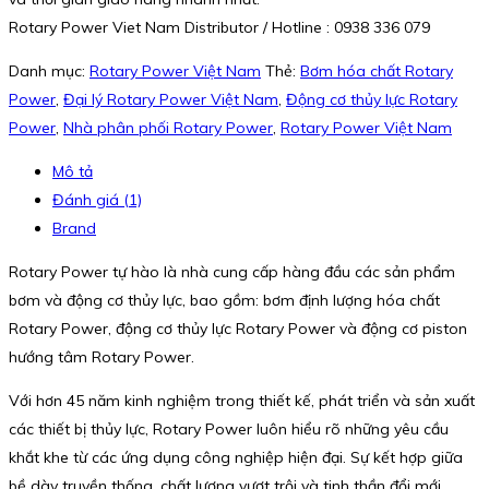
Rotary Power Viet Nam Distributor / Hotline : 0938 336 079
Danh mục:
Rotary Power Việt Nam
Thẻ:
Bơm hóa chất Rotary
Power
,
Đại lý Rotary Power Việt Nam
,
Động cơ thủy lực Rotary
Power
,
Nhà phân phối Rotary Power
,
Rotary Power Việt Nam
Mô tả
Đánh giá (1)
Brand
Rotary Power tự hào là nhà cung cấp hàng đầu các sản phẩm
bơm và động cơ thủy lực, bao gồm: bơm định lượng hóa chất
Rotary Power, động cơ thủy lực Rotary Power và động cơ piston
hướng tâm Rotary Power.
Với hơn 45 năm kinh nghiệm trong thiết kế, phát triển và sản xuất
các thiết bị thủy lực, Rotary Power luôn hiểu rõ những yêu cầu
khắt khe từ các ứng dụng công nghiệp hiện đại. Sự kết hợp giữa
bề dày truyền thống, chất lượng vượt trội và tinh thần đổi mới