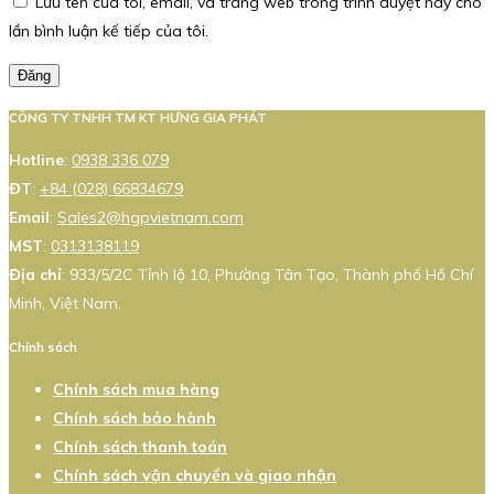
Lưu tên của tôi, email, và trang web trong trình duyệt này cho
lần bình luận kế tiếp của tôi.
Đăng
CÔNG TY TNHH TM KT HƯNG GIA PHÁT
Hotline
:
0938 336 079
ĐT
:
+84 (028) 66834679
Email
:
Sales2@hgpvietnam.com
MST
:
0313138119
Địa chỉ
: 933/5/2C Tỉnh lộ 10, Phường Tân Tạo, Thành phố Hồ Chí
Minh, Việt Nam.
Chính sách
Chính sách mua hàng
Chính sách bảo hành
Chính sách thanh toán
Chính sách vận chuyển và giao nhận