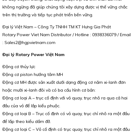
không ngừng đã giúp chúng tôi xây dựng được vị thế vững chắc
trên thị trường và tiếp tục phát triển bền vững.
Đại lý Việt Nam – Công Ty TNHH TM KT Hưng Gia Phát
Rotary Power Viet Nam Distributor / Hotline : 0938336079 / Email
: Sales2@hgpvietnam.com
Đại lý Rotary Power Việt Nam
Động cơ thủy lực
Động cơ piston hướng tâm MH
Động cơ MH được sản xuất dưới dạng động cơ năm xi-lanh đơn
hoặc mười xi-lanh đôi và có ba cấu hình cơ bản:
Động cơ loại A – trục cố định với vỏ quay, trục nhô ra qua cả hai
đầu của vỏ để lắp kiểu phuộc.
Động cơ loại B – Trục cố định có vỏ quay, trục chỉ nhô ra một đầu
để lắp theo kiểu dầm đỡ.
Động cơ loại C – Vỏ cố định có trục quay, trục chỉ nhô ra một đầu