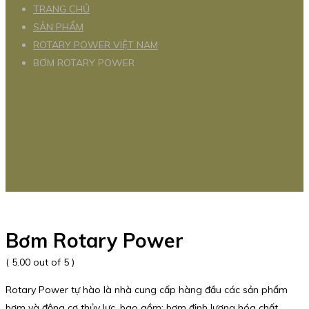
TRANG CHỦ
SẢN PHẨM
ROTARY POWER VIỆT NAM
BƠM ROTARY POWER
Bơm Rotary Power
( 5.00 out of 5 )
Rotary Power tự hào là nhà cung cấp hàng đầu các sản phẩm
bơm và động cơ thủy lực, bao gồm: bơm định lượng hóa chất