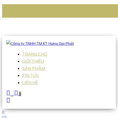
CÔNG TY TNHH TM KT HƯNG GIA PHÁT
Hotline
:
0938 336 079
Email
:
Sales2@hgpvietnam.com
TRANG CHỦ
GIỚI THIỆU
SẢN PHẨM
TIN TỨC
LIÊN HỆ
0