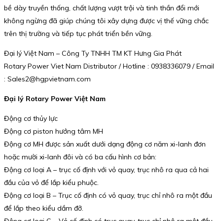
bề dày truyền thống, chất lượng vượt trội và tinh thần đổi mới
không ngừng đã giúp chúng tôi xây dựng được vị thế vững chắc
trên thị trường và tiếp tục phát triển bền vững.
Đại lý Việt Nam – Công Ty TNHH TM KT Hưng Gia Phát
Rotary Power Viet Nam Distributor / Hotline : 0938336079 / Email
: Sales2@hgpvietnam.com
Đại lý Rotary Power Việt Nam
Động cơ thủy lực
Động cơ piston hướng tâm MH
Động cơ MH được sản xuất dưới dạng động cơ năm xi-lanh đơn
hoặc mười xi-lanh đôi và có ba cấu hình cơ bản:
Động cơ loại A – trục cố định với vỏ quay, trục nhô ra qua cả hai
đầu của vỏ để lắp kiểu phuộc.
Động cơ loại B – Trục cố định có vỏ quay, trục chỉ nhô ra một đầu
để lắp theo kiểu dầm đỡ.
Động cơ loại C – Vỏ cố định có trục quay, trục chỉ nhô ra một đầu