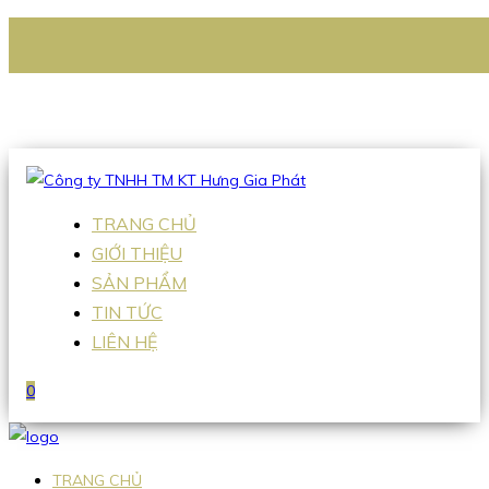
CÔNG TY TNHH TM KT HƯNG GIA PHÁT
Hotline
:
0938 336 079
Email
:
Sales2@hgpvietnam.com
TRANG CHỦ
GIỚI THIỆU
SẢN PHẨM
TIN TỨC
LIÊN HỆ
0
TRANG CHỦ