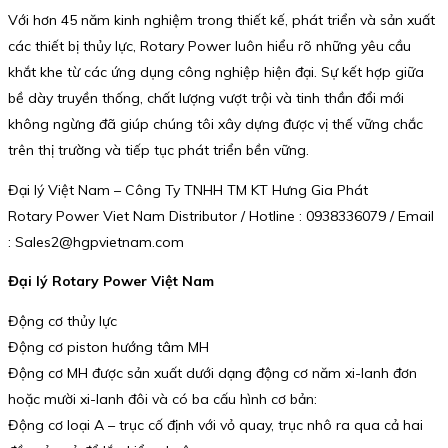
Với hơn 45 năm kinh nghiệm trong thiết kế, phát triển và sản xuất
các thiết bị thủy lực, Rotary Power luôn hiểu rõ những yêu cầu
khắt khe từ các ứng dụng công nghiệp hiện đại. Sự kết hợp giữa
bề dày truyền thống, chất lượng vượt trội và tinh thần đổi mới
không ngừng đã giúp chúng tôi xây dựng được vị thế vững chắc
trên thị trường và tiếp tục phát triển bền vững.
Đại lý Việt Nam – Công Ty TNHH TM KT Hưng Gia Phát
Rotary Power Viet Nam Distributor / Hotline : 0938336079 / Email
: Sales2@hgpvietnam.com
Đại lý Rotary Power Việt Nam
Động cơ thủy lực
Động cơ piston hướng tâm MH
Động cơ MH được sản xuất dưới dạng động cơ năm xi-lanh đơn
hoặc mười xi-lanh đôi và có ba cấu hình cơ bản:
Động cơ loại A – trục cố định với vỏ quay, trục nhô ra qua cả hai