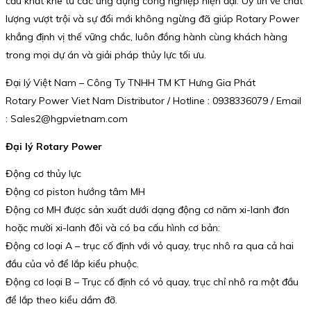
cầu khắt khe từ các ứng dụng công nghiệp hiện đại. Uy tín về chất
lượng vượt trội và sự đổi mới không ngừng đã giúp Rotary Power
khẳng định vị thế vững chắc, luôn đồng hành cùng khách hàng
trong mọi dự án và giải pháp thủy lực tối ưu.
Đại lý Việt Nam – Công Ty TNHH TM KT Hưng Gia Phát
Rotary Power Viet Nam Distributor / Hotline : 0938336079 / Email
: Sales2@hgpvietnam.com
Đại lý Rotary Power
Động cơ thủy lực
Động cơ piston hướng tâm MH
Động cơ MH được sản xuất dưới dạng động cơ năm xi-lanh đơn
hoặc mười xi-lanh đôi và có ba cấu hình cơ bản:
Động cơ loại A – trục cố định với vỏ quay, trục nhô ra qua cả hai
đầu của vỏ để lắp kiểu phuộc.
Động cơ loại B – Trục cố định có vỏ quay, trục chỉ nhô ra một đầu
để lắp theo kiểu dầm đỡ.