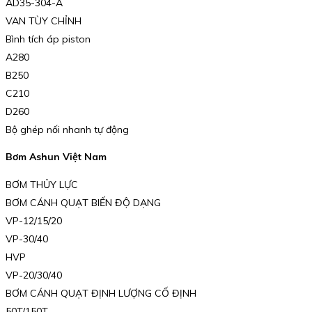
AD35-304-A
VAN TÙY CHỈNH
Bình tích áp piston
A280
B250
C210
D260
Bộ ghép nối nhanh tự động
Bơm Ashun Việt Nam
BƠM THỦY LỰC
BƠM CÁNH QUẠT BIẾN ĐỘ DẠNG
VP-12/15/20
VP-30/40
HVP
VP-20/30/40
BƠM CÁNH QUẠT ĐỊNH LƯỢNG CỐ ĐỊNH
50T/150T