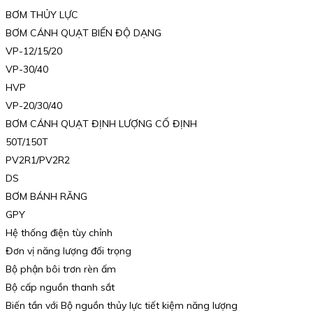
BƠM THỦY LỰC
BƠM CÁNH QUẠT BIẾN ĐỘ DẠNG
VP-12/15/20
VP-30/40
HVP
VP-20/30/40
BƠM CÁNH QUẠT ĐỊNH LƯỢNG CỐ ĐỊNH
50T/150T
PV2R1/PV2R2
DS
BƠM BÁNH RĂNG
GPY
Hệ thống điện tùy chỉnh
Đơn vị năng lượng đối trọng
Bộ phận bôi trơn rèn ấm
Bộ cấp nguồn thanh sắt
Biến tần với Bộ nguồn thủy lực tiết kiệm năng lượng