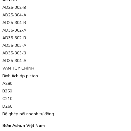
AD25-302-B
AD25-304-A
AD25-304-B
AD35-302-A
AD35-302-B
AD35-303-A
AD35-303-В
AD35-304-A
VAN TÙY CHỈNH
Bình tích áp piston
A280
B250
C210
D260
Bộ ghép nối nhanh tự động
Bơm Ashun Việt Nam