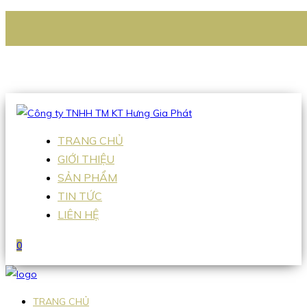
CÔNG TY TNHH TM KT HƯNG GIA PHÁT
Hotline
:
0938 336 079
Email
:
Sales2@hgpvietnam.com
TRANG CHỦ
GIỚI THIỆU
SẢN PHẨM
TIN TỨC
LIÊN HỆ
0
TRANG CHỦ