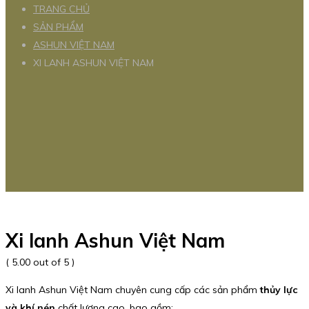
TRANG CHỦ
SẢN PHẨM
ASHUN VIỆT NAM
XI LANH ASHUN VIỆT NAM
Xi lanh Ashun Việt Nam
( 5.00 out of 5 )
Xi lanh Ashun Việt Nam chuyên cung cấp các sản phẩm
thủy lực
và khí nén
chất lượng cao, bao gồm: