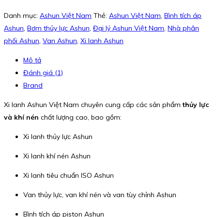
Danh mục:
Ashun Việt Nam
Thẻ:
Ashun Việt Nam
,
Bình tích áp
Ashun
,
Bơm thủy lực Ashun
,
Đại lý Ashun Việt Nam
,
Nhà phân
phối Ashun
,
Van Ashun
,
Xi lanh Ashun
Mô tả
Đánh giá (1)
Brand
Xi lanh Ashun Việt Nam chuyên cung cấp các sản phẩm
thủy lực
và khí nén
chất lượng cao, bao gồm:
Xi lanh thủy lực Ashun
Xi lanh khí nén Ashun
Xi lanh tiêu chuẩn ISO Ashun
Van thủy lực, van khí nén và van tùy chỉnh Ashun
Bình tích áp piston Ashun