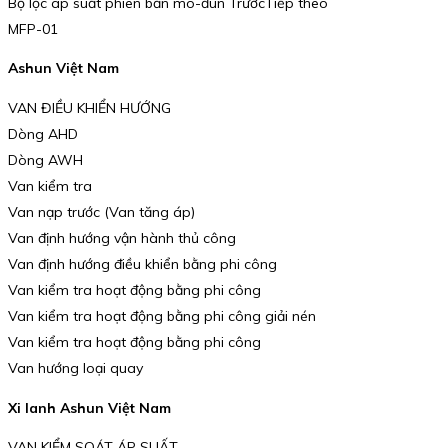
Bộ lọc áp suất phiên bản mô-đun TrướcTiếp theo
MFP-01
Ashun Việt Nam
VAN ĐIỀU KHIỂN HƯỚNG
Dòng AHD
Dòng AWH
Van kiểm tra
Van nạp trước (Van tăng áp)
Van định hướng vận hành thủ công
Van định hướng điều khiển bằng phi công
Van kiểm tra hoạt động bằng phi công
Van kiểm tra hoạt động bằng phi công giải nén
Van kiểm tra hoạt động bằng phi công
Van hướng loại quay
Xi lanh Ashun Việt Nam
VAN KIỂM SOÁT ÁP SUẤT