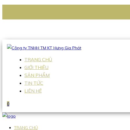
CÔNG TY TNHH TM KT HƯNG GIA PHÁT
Hotline
:
0938 336 079
Email
:
Sales2@hgpvietnam.com
TRANG CHỦ
GIỚI THIỆU
SẢN PHẨM
TIN TỨC
LIÊN HỆ
0
TRANG CHỦ