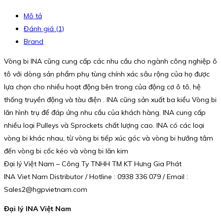
Mô tả
Đánh giá (1)
Brand
Vòng bi INA cũng cung cấp các nhu cầu cho ngành công nghiệp ô
tô với dòng sản phẩm phụ tùng chính xác sâu rộng của họ được
lựa chọn cho nhiều hoạt động bên trong của động cơ ô tô, hệ
thống truyền động và tàu điện . INA cũng sản xuất ba kiểu Vòng bi
lăn hình trụ để đáp ứng nhu cầu của khách hàng. INA cung cấp
nhiều loại Pulleys và Sprockets chất lượng cao. INA có các loại
vòng bi khác nhau, từ vòng bi tiếp xúc góc và vòng bi hướng tâm
đến vòng bi cốc kéo và vòng bi lăn kim
Đại lý Việt Nam – Công Ty TNHH TM KT Hưng Gia Phát
INA Viet Nam Distributor / Hotline : 0938 336 079 / Email :
Sales2@hgpvietnam.com
Đại lý INA Việt Nam