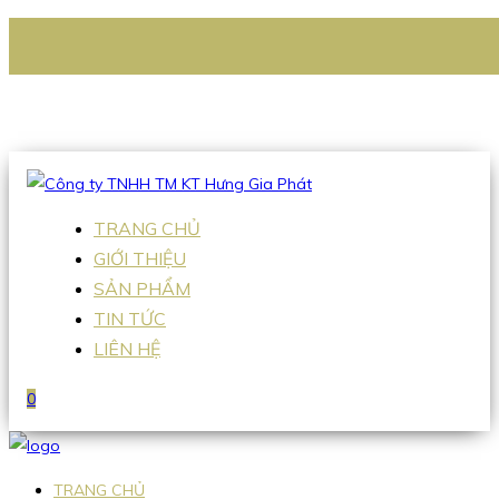
CÔNG TY TNHH TM KT HƯNG GIA PHÁT
Hotline
:
0938 336 079
Email
:
Sales2@hgpvietnam.com
TRANG CHỦ
GIỚI THIỆU
SẢN PHẨM
TIN TỨC
LIÊN HỆ
0
TRANG CHỦ