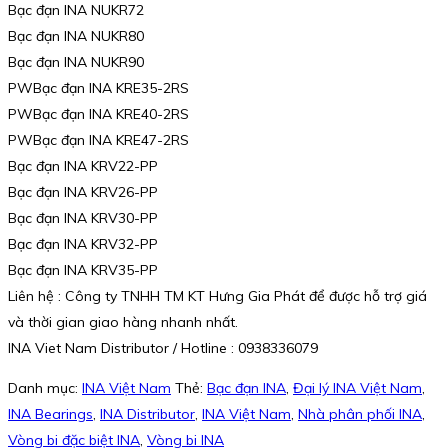
Bạc đạn INA NUKR72
Bạc đạn INA NUKR80
Bạc đạn INA NUKR90
PWBạc đạn INA KRE35-2RS
PWBạc đạn INA KRE40-2RS
PWBạc đạn INA KRE47-2RS
Bạc đạn INA KRV22-PP
Bạc đạn INA KRV26-PP
Bạc đạn INA KRV30-PP
Bạc đạn INA KRV32-PP
Bạc đạn INA KRV35-PP
Liên hệ : Công ty TNHH TM KT Hưng Gia Phát để được hỗ trợ giá
và thời gian giao hàng nhanh nhất.
INA Viet Nam Distributor / Hotline : 0938336079
Danh mục:
INA Việt Nam
Thẻ:
Bạc đạn INA
,
Đại lý INA Việt Nam
,
INA Bearings
,
INA Distributor
,
INA Việt Nam
,
Nhà phân phối INA
,
Vòng bi đặc biệt INA
,
Vòng bi INA