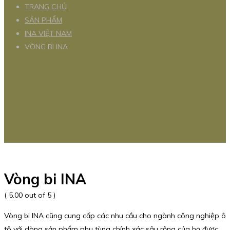
TRANG CHỦ
SẢN PHẨM
INA VIỆT NAM
VÒNG BI INA
Vòng bi INA
( 5.00 out of 5 )
Vòng bi INA cũng cung cấp các nhu cầu cho ngành công nghiệp ô
tô với dòng sản phẩm phụ tùng chính xác sâu rộng của họ được