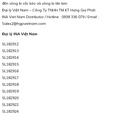
đến vòng bi cốc kéo và vòng bi lăn kim
Đại lý Việt Nam – Công Ty TNHH TM KT Hưng Gia Phát
INA Viet Nam Distributor / Hotline : 0938 336 079 / Email :
Sales2@hgpvietnam.com
Đại lý INA Việt Nam
SL182912
SL182913
SL182914
SL182915
SL182916
SL182917
SL182918
SL182919
SL182920
SL182922
SL182924