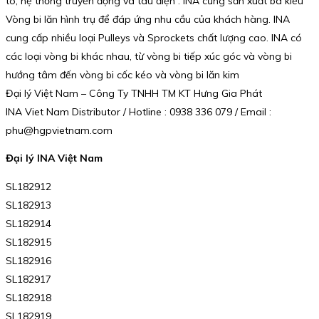
tô, hệ thống truyền động và tàu điện . INA cũng sản xuất ba kiểu
Vòng bi lăn hình trụ để đáp ứng nhu cầu của khách hàng. INA
cung cấp nhiều loại Pulleys và Sprockets chất lượng cao. INA có
các loại vòng bi khác nhau, từ vòng bi tiếp xúc góc và vòng bi
hướng tâm đến vòng bi cốc kéo và vòng bi lăn kim
Đại lý Việt Nam – Công Ty TNHH TM KT Hưng Gia Phát
INA Viet Nam Distributor / Hotline : 0938 336 079 / Email :
phu@hgpvietnam.com
Đại lý INA Việt Nam
SL182912
SL182913
SL182914
SL182915
SL182916
SL182917
SL182918
SL182919