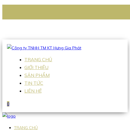
CÔNG TY TNHH TM KT HƯNG GIA PHÁT
Hotline
:
0938 336 079
Email
:
Sales2@hgpvietnam.com
TRANG CHỦ
GIỚI THIỆU
SẢN PHẨM
TIN TỨC
LIÊN HỆ
0
TRANG CHỦ