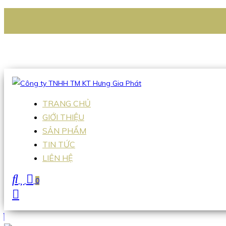
CÔNG TY TNHH TM KT HƯNG GIA PHÁT
Hotline
:
0938 336 079
Email
:
Sales2@hgpvietnam.com
TRANG CHỦ
GIỚI THIỆU
SẢN PHẨM
TIN TỨC
LIÊN HỆ
0