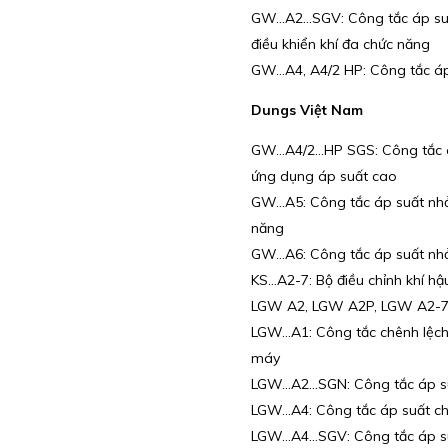
GW…A2…SGV: Công tắc áp suất c
điều khiển khí đa chức năng
GW…A4, A4/2 HP: Công tắc áp s
Dungs Việt Nam
GW…A4/2…HP SGS: Công tắc áp s
ứng dụng áp suất cao
GW…A5: Công tắc áp suất nhỏ g
năng
GW…A6: Công tắc áp suất nhỏ g
KS…A2-7: Bộ điều chỉnh khí hậ
LGW A2, LGW A2P, LGW A2-7: C
LGW…A1: Công tắc chênh lệch á
máy
LGW…A2…SGN: Công tắc áp suất 
LGW…A4: Công tắc áp suất chên
LGW…A4…SGV: Công tắc áp suất 