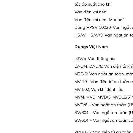
tắc áp suất cho khí
Van điện khí nén
Van điện khí nén “Marine”
Dòng HPSV 10020: Van ngắt 
HSAV, HSAV/5: Van ngắt an t
Dungs Việt Nam
LGV/5: Van thông hơi
LV-D/4, LV-D/5: Van điện từ kh
MBE-S: Van ngắt an toàn, mộ
MV 10..: Van điện từ an toàn 
MV 502: Van khí đánh lửa
MV/4, MVD, MVD/5, MVDLE/5: 
MVD/6 – Van ngắt an toàn (
SV/604 – Van ngắt an toàn (
SV/614 – Van ngắt an toàn c
ZRDLE/5: Van điện từ an toàn 