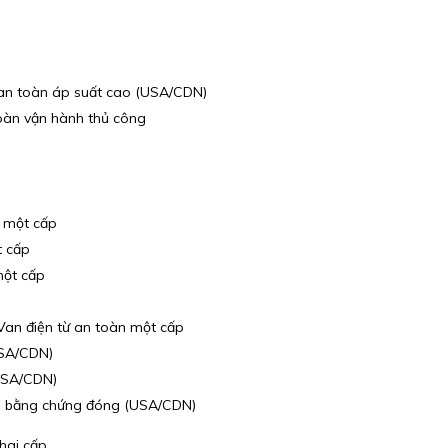
an toàn áp suất cao (USA/CDN)
oàn vận hành thủ công
í một cấp
t cấp
một cấp
Van điện từ an toàn một cấp
USA/CDN)
USA/CDN)
ó bằng chứng đóng (USA/CDN)
hai cấp