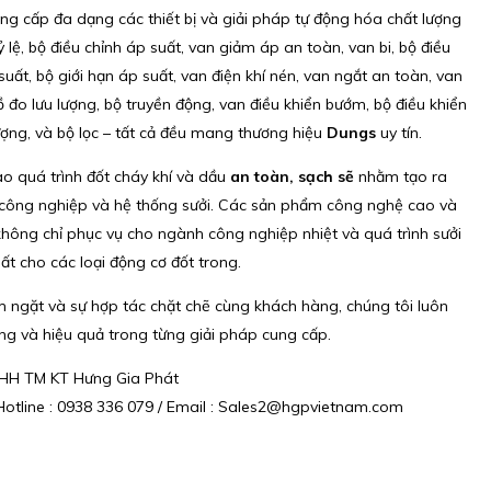
g cấp đa dạng các thiết bị và giải pháp tự động hóa chất lượng
 lệ, bộ điều chỉnh áp suất, van giảm áp an toàn, van bi, bộ điều
uất, bộ giới hạn áp suất, van điện khí nén, van ngắt an toàn, van
ồ đo lưu lượng, bộ truyền động, van điều khiển bướm, bộ điều khiển
lượng, và bộ lọc – tất cả đều mang thương hiệu
Dungs
uy tín.
o quá trình đốt cháy khí và dầu
an toàn, sạch sẽ
nhằm tạo ra
 công nghiệp và hệ thống sưởi. Các sản phẩm công nghệ cao và
hông chỉ phục vụ cho ngành công nghiệp nhiệt và quá trình sưởi
ất cho các loại động cơ đốt trong.
m ngặt và sự hợp tác chặt chẽ cùng khách hàng, chúng tôi luôn
ững và hiệu quả trong từng giải pháp cung cấp.
NHH TM KT Hưng Gia Phát
Hotline : 0938 336 079 / Email : Sales2@hgpvietnam.com