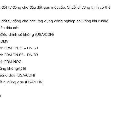
 đốt tự động cho đầu đốt gas một cấp, Chuỗi chương trình có thể
u đốt tự động cho các ứng dụng công nghiệp có luồng khí cưỡng
iều đầu đốt
ộ điều chỉnh số không (USA/CDN)
o DMV
bình FRM DN 25 – DN 50
bình FRM DN 65 – DN 80
bình FRM-NOC
ằng không/tỷ lệ
đường dây (USA/CDN)
iết bị dùng gas (USA/CDN)
n