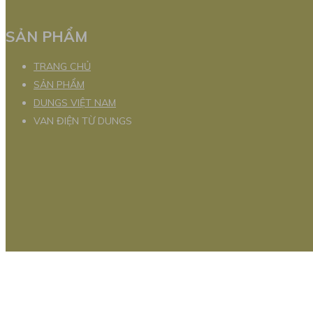
SẢN PHẨM
TRANG CHỦ
SẢN PHẨM
DUNGS VIỆT NAM
VAN ĐIỆN TỪ DUNGS