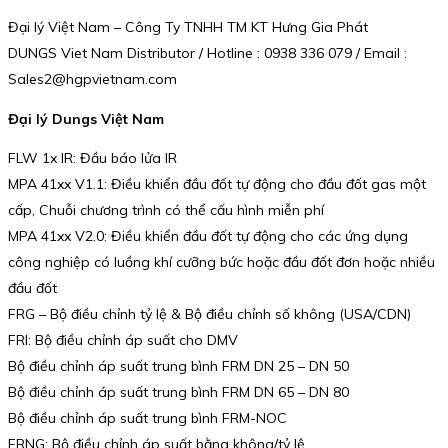
Đại lý Việt Nam – Công Ty TNHH TM KT Hưng Gia Phát
DUNGS Viet Nam Distributor / Hotline : 0938 336 079 / Email :
Sales2@hgpvietnam.com
Đại lý Dungs Việt Nam
FLW 1x IR: Đầu báo lửa IR
MPA 41xx V1.1: Điều khiển đầu đốt tự động cho đầu đốt gas một
cấp, Chuỗi chương trình có thể cấu hình miễn phí
MPA 41xx V2.0: Điều khiển đầu đốt tự động cho các ứng dụng
công nghiệp có luồng khí cưỡng bức hoặc đầu đốt đơn hoặc nhiều
đầu đốt
FRG – Bộ điều chỉnh tỷ lệ & Bộ điều chỉnh số không (USA/CDN)
FRI: Bộ điều chỉnh áp suất cho DMV
Bộ điều chỉnh áp suất trung bình FRM DN 25 – DN 50
Bộ điều chỉnh áp suất trung bình FRM DN 65 – DN 80
Bộ điều chỉnh áp suất trung bình FRM-NOC
FRNG: Bộ điều chỉnh áp suất bằng không/tỷ lệ