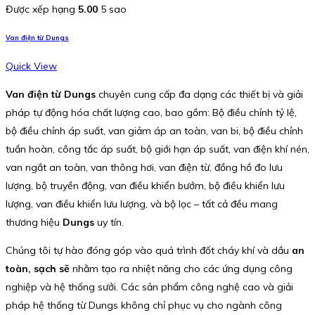
Được xếp hạng
5.00
5 sao
Van điện từ Dungs
Quick View
Van điện từ Dungs
chuyên cung cấp đa dạng các thiết bị và giải
pháp tự động hóa chất lượng cao, bao gồm: Bộ điều chỉnh tỷ lệ,
bộ điều chỉnh áp suất, van giảm áp an toàn, van bi, bộ điều chỉnh
tuần hoàn, công tắc áp suất, bộ giới hạn áp suất, van điện khí nén,
van ngắt an toàn, van thông hơi, van điện từ, đồng hồ đo lưu
lượng, bộ truyền động, van điều khiển bướm, bộ điều khiển lưu
lượng, van điều khiển lưu lượng, và bộ lọc – tất cả đều mang
thương hiệu
Dungs
uy tín.
Chúng tôi tự hào đóng góp vào quá trình đốt cháy khí và dầu
an
toàn, sạch sẽ
nhằm tạo ra nhiệt năng cho các ứng dụng công
nghiệp và hệ thống sưởi. Các sản phẩm công nghệ cao và giải
pháp hệ thống từ Dungs không chỉ phục vụ cho ngành công