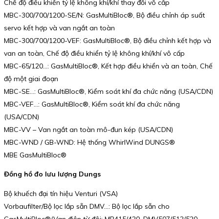
Chế độ điều khiển tỷ lệ không khí/khí thay đổi vô cấp
MBC-300/700/1200-SE/N: GasMultiBloc®, Bộ điều chỉnh áp suất
servo kết hợp và van ngắt an toàn
MBC-300/700/1200-VEF: GasMultiBloc®, Bộ điều chỉnh kết hợp và
van an toàn, Chế độ điều khiển tỷ lệ không khí/khí vô cấp
MBC-65/120…: GasMultiBloc®, Kết hợp điều khiển và an toàn, Chế
độ một giai đoạn
MBC-SE…: GasMultiBloc®, Kiểm soát khí đa chức năng (USA/CDN)
MBC-VEF…: GasMultiBloc®, Kiểm soát khí đa chức năng
(USA/CDN)
MBC-VV – Van ngắt an toàn mô-đun kép (USA/CDN)
MBC-WND / GB-WND: Hệ thống WhirlWind DUNGS®
MBE GasMultiBloc®
Đồng hồ đo lưu lượng Dungs
Bộ khuếch đại tín hiệu Venturi (VSA)
Vorbaufilter/Bộ lọc lắp sẵn DMV…: Bộ lọc lắp sẵn cho
GasMultiBloc®/Van điện từ đôi: MB415/420, DMV507/512/520