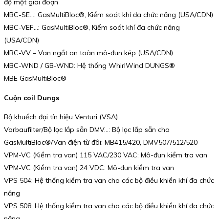
độ một giai đoạn
MBC-SE…: GasMultiBloc®, Kiểm soát khí đa chức năng (USA/CDN)
MBC-VEF…: GasMultiBloc®, Kiểm soát khí đa chức năng
(USA/CDN)
MBC-VV – Van ngắt an toàn mô-đun kép (USA/CDN)
MBC-WND / GB-WND: Hệ thống WhirlWind DUNGS®
MBE GasMultiBloc®
Cuộn coil Dungs
Bộ khuếch đại tín hiệu Venturi (VSA)
Vorbaufilter/Bộ lọc lắp sẵn DMV…: Bộ lọc lắp sẵn cho
GasMultiBloc®/Van điện từ đôi: MB415/420, DMV507/512/520
VPM-VC (Kiểm tra van) 115 VAC/230 VAC: Mô-đun kiểm tra van
VPM-VC (Kiểm tra van) 24 VDC: Mô-đun kiểm tra van
VPS 504: Hệ thống kiểm tra van cho các bộ điều khiển khí đa chức
năng
VPS 508: Hệ thống kiểm tra van cho các bộ điều khiển khí đa chức
năng