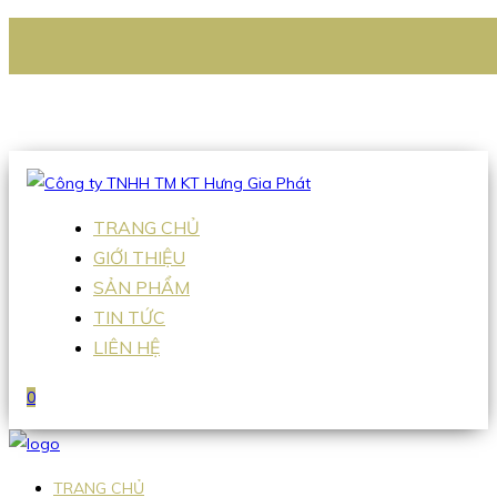
CÔNG TY TNHH TM KT HƯNG GIA PHÁT
Hotline
:
0938 336 079
Email
:
Sales2@hgpvietnam.com
TRANG CHỦ
GIỚI THIỆU
SẢN PHẨM
TIN TỨC
LIÊN HỆ
0
TRANG CHỦ