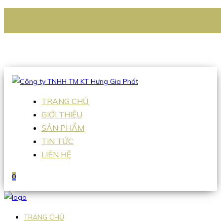
CÔNG TY TNHH TM KT HƯNG GIA PHÁT
Hotline
:
0938 336 079
Email
:
Sales2@hgpvietnam.com
TRANG CHỦ
GIỚI THIỆU
SẢN PHẨM
TIN TỨC
LIÊN HỆ
0
TRANG CHỦ