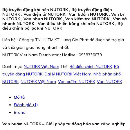
Bộ truyền động khí nén NUTORK , Bộ truyền động điện
NUTORK , Van điện từ NUTORK , Van bướm NUTORK , Van bi
NUTORK , Van nhựa NUTORK , Van kiểm tra NUTORK , Van xả
nhanh NUTORK , Van điều khiển bằng khí nén NUTORK , Bộ
điều chỉnh bộ lọc khí NUTORK
Liên hệ : Công ty TNHH TM KT Hưng Gia Phát để được hỗ trợ giá
và thời gian giao hàng nhanh nhất.
NUTORK Viet Nam Distributor / Hotline : 0938336079
Danh mục:
NUTORK Việt Nam
Thẻ:
Bộ điều chỉnh NUTORK
,
Bộ
truyền động NUTORK
,
Đại lý NUTORK Việt Nam
,
Nhà phân phối
NUTORK
,
NUTORK Việt Nam
,
Van bướm NUTORK
,
Van NUTORK
Mô tả
Đánh giá (1)
Brand
Van bướm NUTORK – Giải pháp tự động hóa van công nghiệp