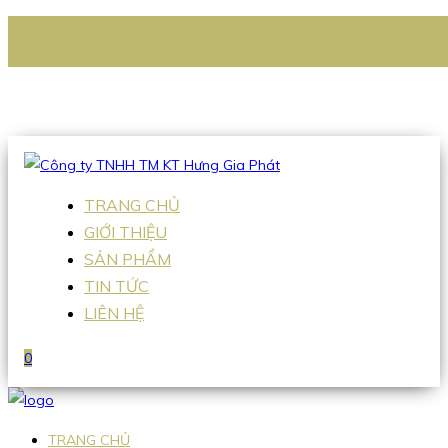
CÔNG TY TNHH TM KT HƯNG GIA PHÁT
Hotline
:
0938 336 079
Email
:
Sales2@hgpvietnam.com
TRANG CHỦ
GIỚI THIỆU
SẢN PHẨM
TIN TỨC
LIÊN HỆ
0
TRANG CHỦ