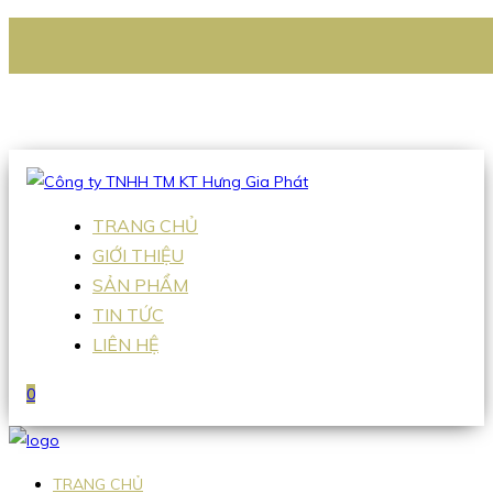
CÔNG TY TNHH TM KT HƯNG GIA PHÁT
Hotline
:
0938 336 079
Email
:
Sales2@hgpvietnam.com
TRANG CHỦ
GIỚI THIỆU
SẢN PHẨM
TIN TỨC
LIÊN HỆ
0
TRANG CHỦ