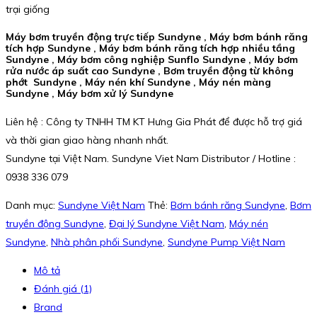
trại giống
Máy bơm truyền động trực tiếp Sundyne , Máy bơm bánh răng
tích hợp Sundyne , Máy bơm bánh răng tích hợp nhiều tầng
Sundyne , Máy bơm công nghiệp Sunflo Sundyne , Máy bơm
rửa nước áp suất cao Sundyne , Bơm truyền động từ không
phớt Sundyne , Máy nén khí Sundyne , Máy nén màng
Sundyne , Máy bơm xử lý Sundyne
Liên hệ : Công ty TNHH TM KT Hưng Gia Phát để được hỗ trợ giá
và thời gian giao hàng nhanh nhất.
Sundyne tại Việt Nam. Sundyne Viet Nam Distributor / Hotline :
0938 336 079
Danh mục:
Sundyne Việt Nam
Thẻ:
Bơm bánh răng Sundyne
,
Bơm
truyền động Sundyne
,
Đại lý Sundyne Việt Nam
,
Máy nén
Sundyne
,
Nhà phân phối Sundyne
,
Sundyne Pump Việt Nam
Mô tả
Đánh giá (1)
Brand