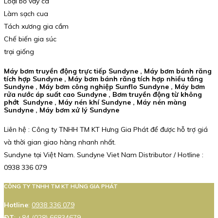
Loại bỏ vảy cá
Làm sạch cua
Tách xương gia cầm
Chế biến gia súc
trại giống
Máy bơm truyền động trực tiếp Sundyne , Máy bơm bánh răng
tích hợp Sundyne , Máy bơm bánh răng tích hợp nhiều tầng
Sundyne , Máy bơm công nghiệp Sunflo Sundyne , Máy bơm
rửa nước áp suất cao Sundyne , Bơm truyền động từ không
phớt Sundyne , Máy nén khí Sundyne , Máy nén màng
Sundyne , Máy bơm xử lý Sundyne
Liên hệ : Công ty TNHH TM KT Hưng Gia Phát để được hỗ trợ giá
và thời gian giao hàng nhanh nhất.
Sundyne tại Việt Nam. Sundyne Viet Nam Distributor / Hotline :
0938 336 079
CÔNG TY TNHH TM KT HƯNG GIA PHÁT
Hotline
:
0938 336 079
ĐT
:
+84 (028) 66834679