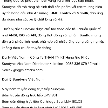
Thông qua sự phát triển bền vững và chiến lược sáp nhập,
Sundyne đã mở rộng hệ sinh thái sản phẩm với các thương hiệu
uy tín hàng đầu như
Ansimag, HMD Kontro
và
Marelli
, đáp ứng
đa dạng nhu cầu xử lý chất lỏng và khí.
Thiết bị của Sundyne được chế tạo theo các tiêu chuẩn quốc tế
như
ANSI, ISO
và
API
, đồng thời dòng sản phẩm
Sunflo
mang
đến giải pháp linh hoạt, phù hợp với nhiều ứng dụng công nghiệp
không theo chuẩn truyền thống.
Đại lý Việt Nam – Công Ty TNHH TM KT Hưng Gia Phát
Sundyne Viet Nam Distributor / Hotline : 0938 336 079 / Email :
Sales2@hgpvietnam.com
Đại lý Sundyne Việt Nam
Máy bơm truyền động trực tiếp Sundyne
Bơm truyền động trực tiếp LMV 801
Bơm dẫn động trực tiếp Cartridge Seal LMV 801CS
Bơm truyền động từ không phớt LMV 801S API 685