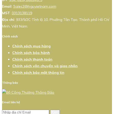
Email
:
Sales2@hgpvietnam.com
MST
:
0313138119
Địa chỉ
: 933/5/2C Tỉnh lộ 10, Phường Tân Tạo, Thành phố Hồ Chí
Minh, Việt Nam.
Chính sách
Chính sách mua hàng
Chính sách bảo hành
Chính sách thanh toán
Chính sách vận chuyển và giao nhận
Chính sách bảo mật thông tin
Thông báo
Email liên hệ
Gửi