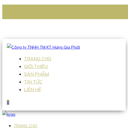
CÔNG TY TNHH TM KT HƯNG GIA PHÁT
Hotline
:
0938 336 079
Email
:
Sales2@hgpvietnam.com
TRANG CHỦ
GIỚI THIỆU
SẢN PHẨM
TIN TỨC
LIÊN HỆ
0
TRANG CHỦ