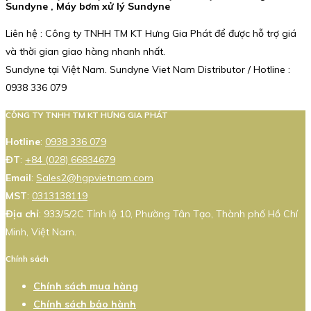
Sundyne , Máy bơm xử lý Sundyne
Liên hệ : Công ty TNHH TM KT Hưng Gia Phát để được hỗ trợ giá
và thời gian giao hàng nhanh nhất.
Sundyne tại Việt Nam. Sundyne Viet Nam Distributor / Hotline :
0938 336 079
CÔNG TY TNHH TM KT HƯNG GIA PHÁT
Hotline
:
0938 336 079
ĐT
:
+84 (028) 66834679
Email
:
Sales2@hgpvietnam.com
MST
:
0313138119
Địa chỉ
: 933/5/2C Tỉnh lộ 10, Phường Tân Tạo, Thành phố Hồ Chí
Minh, Việt Nam.
Chính sách
Chính sách mua hàng
Chính sách bảo hành