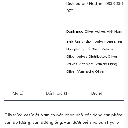
Distributor / Hotline : 0938 336
079
Danh mục:
Oliver Valves Việt Nam
Thẻ:
Đại lý Oliver Valves Việt Nam
,
Nhà phân phối Oliver Valves
,
Oliver Valves Distributor
,
Oliver
Valves Việt Nam
,
Van đo lượng
Oliver
,
Van hydro Oliver
Mô tả
Đánh giá (1)
Brand
Oliver Valves Việt Nam
chuyên phân phối các dòng sản phẩm:
van đo lường
,
van đường ống
,
van dưới biển
, và
van hydro