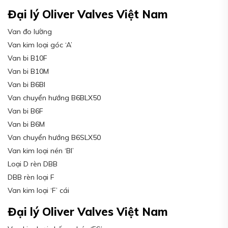
Đại lý Oliver Valves Việt Nam
Van đo lường
Van kim loại góc ‘A’
Van bi B10F
Van bi B10M
Van bi B6BI
Van chuyển hướng B6BLX50
Van bi B6F
Van bi B6M
Van chuyển hướng B6SLX50
Van kim loại nén ‘BI’
Loại D rèn DBB
DBB rèn loại F
Van kim loại ‘F’ cái
Đại lý Oliver Valves Việt Nam