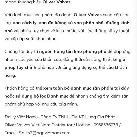
mang thương hiệu
Oliver Valves
.
Với danh mục sản phẩm đa dạng,
Oliver Valves
cung cấp các
loại
van cách ly
,
van đo lường
và
van phân phối đường kính
nhỏ
với nhiều tùy chọn về kích thước, vật liệu, thông số kỹ thuật
và cấp áp suất khác nhau.
Chúng tôi duy trì
nguồn hàng tồn kho phong phú
để đáp ứng
nhanh các yêu cầu khẩn cấp, đồng thời sẵn sàng thiết kế
giải
pháp tùy chỉnh
phù hợp với từng ứng dụng cụ thể của khách
hàng.
Khách hàng có thể
xem toàn bộ danh mục sản phẩm tại đây
hoặc
sử dụng bộ lọc Danh mục
để nhanh chóng tìm kiếm sản
phẩm phù hợp với nhu cầu của mình.
Đại lý Việt Nam – Công Ty TNHH TM KT Hưng Gia Phát
Oliver Valves Viet Nam Distributor / Hotline : 0938336079 /
Email : Sales2@hgpvietnam.com