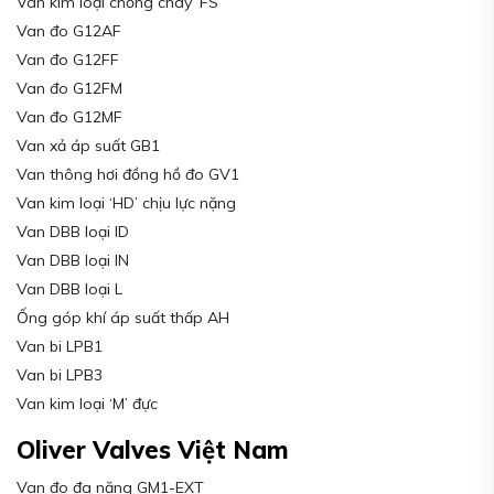
Van kim loại chống cháy ‘FS’
Van đo G12AF
Van đo G12FF
Van đo G12FM
Van đo G12MF
Van xả áp suất GB1
Van thông hơi đồng hồ đo GV1
Van kim loại ‘HD’ chịu lực nặng
Van DBB loại ID
Van DBB loại IN
Van DBB loại L
Ống góp khí áp suất thấp AH
Van bi LPB1
Van bi LPB3
Van kim loại ‘M’ đực
Oliver Valves Việt Nam
Van đo đa năng GM1-EXT