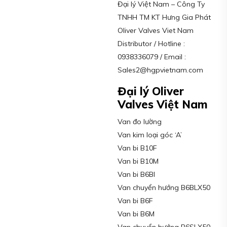
Đại lý Việt Nam – Công Ty
TNHH TM KT Hưng Gia Phát
Oliver Valves Viet Nam
Distributor / Hotline :
0938336079 / Email :
Sales2@hgpvietnam.com
Đại lý Oliver
Valves Việt Nam
Van đo lường
Van kim loại góc ‘A’
Van bi B10F
Van bi B10M
Van bi B6BI
Van chuyển hướng B6BLX50
Van bi B6F
Van bi B6M
Van chuyển hướng B6SLX50