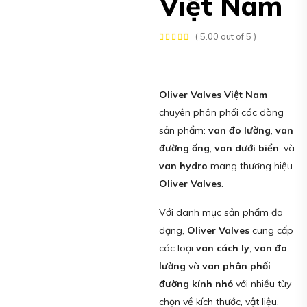
Việt Nam
( 5.00 out of 5 )
Oliver Valves Việt Nam
chuyên phân phối các dòng
sản phẩm:
van đo lường
,
van
đường ống
,
van dưới biển
, và
van hydro
mang thương hiệu
Oliver Valves
.
Với danh mục sản phẩm đa
dạng,
Oliver Valves
cung cấp
các loại
van cách ly
,
van đo
lường
và
van phân phối
đường kính nhỏ
với nhiều tùy
chọn về kích thước, vật liệu,