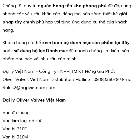
Chúng tôi duy trì
nguồn hàng tồn kho phong phú
để đáp ứng
nhanh các yêu cầu khẩn cấp, đồng thời sẵn sàng thiết kế
giải
pháp tùy chỉnh
phù hợp với từng ứng dụng cụ thể của khách
hàng.
Khách hàng có thể
xem toàn bộ danh mục sản phẩm tại đây
hoặc
sử dụng bộ lọc Danh mục
để nhanh chóng tìm kiếm sản
phẩm phù hợp với nhu cầu của mình.
Đại lý Việt Nam – Công Ty TNHH TM KT Hưng Gia Phát
Oliver Valves Viet Nam Distributor / Hotline : 0938336079 / Email :
Sales2@hgpvietnam.com
Đại lý Oliver Valves Việt Nam
Van đo lường
Van kim loại góc ‘A’
Van bi B10F
Van bi B10M