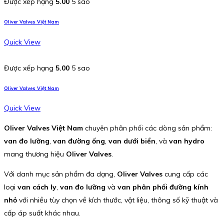
Được xếp hạng
5.00
5 sao
Oliver Valves Việt Nam
Quick View
Được xếp hạng
5.00
5 sao
Oliver Valves Việt Nam
Quick View
Oliver Valves Việt Nam
chuyên phân phối các dòng sản phẩm:
van đo lường
,
van đường ống
,
van dưới biển
, và
van hydro
mang thương hiệu
Oliver Valves
.
Với danh mục sản phẩm đa dạng,
Oliver Valves
cung cấp các
loại
van cách ly
,
van đo lường
và
van phân phối đường kính
nhỏ
với nhiều tùy chọn về kích thước, vật liệu, thông số kỹ thuật và
cấp áp suất khác nhau.