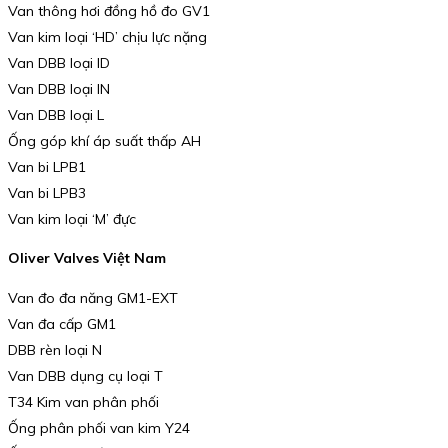
Van thông hơi đồng hồ đo GV1
Van kim loại ‘HD’ chịu lực nặng
Van DBB loại ID
Van DBB loại IN
Van DBB loại L
Ống góp khí áp suất thấp AH
Van bi LPB1
Van bi LPB3
Van kim loại ‘M’ đực
Oliver Valves Việt Nam
Van đo đa năng GM1-EXT
Van đa cấp GM1
DBB rèn loại N
Van DBB dụng cụ loại T
T34 Kim van phân phối
Ống phân phối van kim Y24