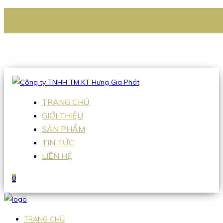
CÔNG TY TNHH TM KT HƯNG GIA PHÁT
Hotline
:
0938 336 079
Email
:
Sales2@hgpvietnam.com
TRANG CHỦ
GIỚI THIỆU
SẢN PHẨM
TIN TỨC
LIÊN HỆ
0
TRANG CHỦ