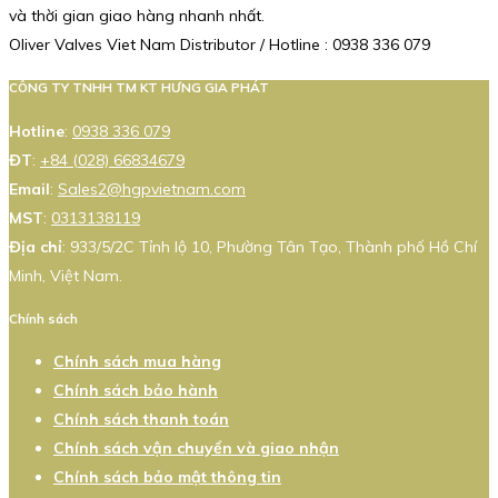
và thời gian giao hàng nhanh nhất.
Oliver Valves Viet Nam Distributor / Hotline : 0938 336 079
CÔNG TY TNHH TM KT HƯNG GIA PHÁT
Hotline
:
0938 336 079
ĐT
:
+84 (028) 66834679
Email
:
Sales2@hgpvietnam.com
MST
:
0313138119
Địa chỉ
: 933/5/2C Tỉnh lộ 10, Phường Tân Tạo, Thành phố Hồ Chí
Minh, Việt Nam.
Chính sách
Chính sách mua hàng
Chính sách bảo hành
Chính sách thanh toán
Chính sách vận chuyển và giao nhận
Chính sách bảo mật thông tin