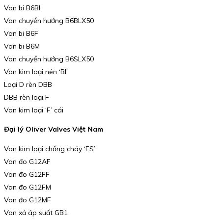
Van bi B6BI
Van chuyển hướng B6BLX50
Van bi B6F
Van bi B6M
Van chuyển hướng B6SLX50
Van kim loại nén ‘BI’
Loại D rèn DBB
DBB rèn loại F
Van kim loại ‘F’ cái
Đại lý Oliver Valves Việt Nam
Van kim loại chống cháy ‘FS’
Van đo G12AF
Van đo G12FF
Van đo G12FM
Van đo G12MF
Van xả áp suất GB1