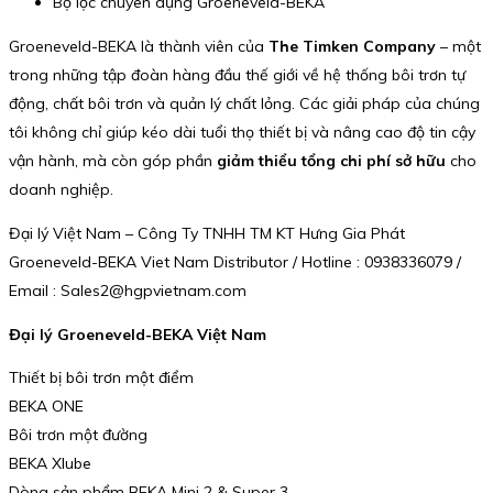
Bộ lọc chuyên dụng Groeneveld-BEKA
Groeneveld-BEKA là thành viên của
The Timken Company
– một
trong những tập đoàn hàng đầu thế giới về hệ thống bôi trơn tự
động, chất bôi trơn và quản lý chất lỏng. Các giải pháp của chúng
tôi không chỉ giúp kéo dài tuổi thọ thiết bị và nâng cao độ tin cậy
vận hành, mà còn góp phần
giảm thiểu tổng chi phí sở hữu
cho
doanh nghiệp.
Đại lý Việt Nam – Công Ty TNHH TM KT Hưng Gia Phát
Groeneveld-BEKA Viet Nam Distributor / Hotline : 0938336079 /
Email : Sales2@hgpvietnam.com
Đại lý Groeneveld-BEKA Việt Nam
Thiết bị bôi trơn một điểm
BEKA ONE
Bôi trơn một đường
BEKA Xlube
Dòng sản phẩm BEKA Mini 2 & Super 3