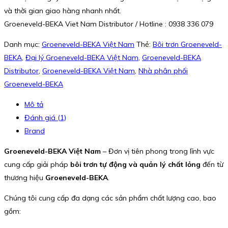
và thời gian giao hàng nhanh nhất.
Groeneveld-BEKA Viet Nam Distributor / Hotline : 0938 336 079
Danh mục:
Groeneveld-BEKA Việt Nam
Thẻ:
Bôi trơn Groeneveld-
BEKA
,
Đại lý Groeneveld-BEKA Việt Nam
,
Groeneveld-BEKA
Distributor
,
Groeneveld-BEKA Việt Nam
,
Nhà phân phối
Groeneveld-BEKA
Mô tả
Đánh giá (1)
Brand
Groeneveld-BEKA Việt Nam
– Đơn vị tiên phong trong lĩnh vực
cung cấp giải pháp
bôi trơn tự động và quản lý chất lỏng
đến từ
thương hiệu
Groeneveld-BEKA
.
Chúng tôi cung cấp đa dạng các sản phẩm chất lượng cao, bao
gồm: