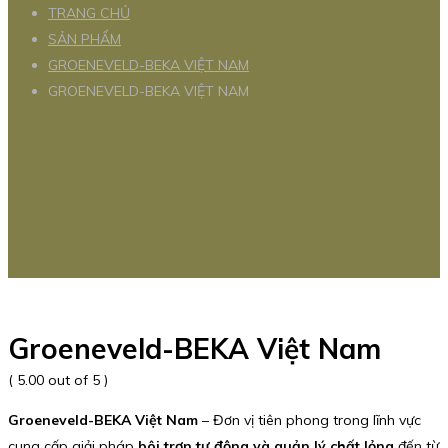
TRANG CHỦ
SẢN PHẨM
GROENEVELD-BEKA VIỆT NAM
GROENEVELD-BEKA VIỆT NAM
Groeneveld-BEKA Việt Nam
( 5.00 out of 5 )
Groeneveld-BEKA Việt Nam
– Đơn vị tiên phong trong lĩnh vực
cung cấp giải pháp
bôi trơn tự động và quản lý chất lỏng
đến từ