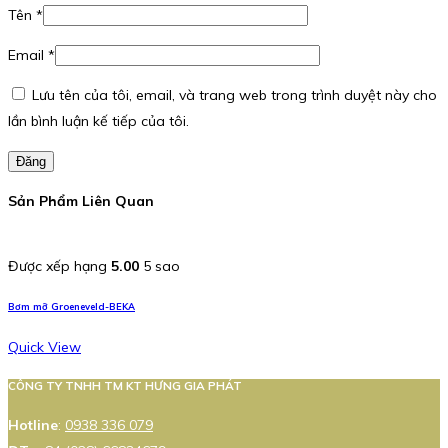
Tên
*
Email
*
Lưu tên của tôi, email, và trang web trong trình duyệt này cho
lần bình luận kế tiếp của tôi.
Đăng
Sản Phẩm Liên Quan
Được xếp hạng
5.00
5 sao
Bơm mỡ Groeneveld-BEKA
Quick View
CÔNG TY TNHH TM KT HƯNG GIA PHÁT
Hotline
:
0938 336 079