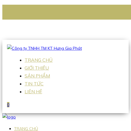
CÔNG TY TNHH TM KT HƯNG GIA PHÁT
Hotline
:
0938 336 079
Email
:
Sales2@hgpvietnam.com
TRANG CHỦ
GIỚI THIỆU
SẢN PHẨM
TIN TỨC
LIÊN HỆ
0
TRANG CHỦ