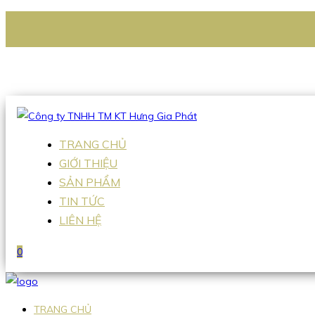
CÔNG TY TNHH TM KT HƯNG GIA PHÁT
Hotline
:
0938 336 079
Email
:
Sales2@hgpvietnam.com
TRANG CHỦ
GIỚI THIỆU
SẢN PHẨM
TIN TỨC
LIÊN HỆ
0
TRANG CHỦ