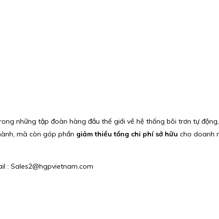
rong những tập đoàn hàng đầu thế giới về hệ thống bôi trơn tự động, 
ận hành, mà còn góp phần
giảm thiểu tổng chi phí sở hữu
cho doanh n
mail : Sales2@hgpvietnam.com