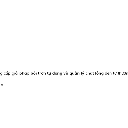
ng cấp giải pháp
bôi trơn tự động và quản lý chất lỏng
đến từ thươ
m: