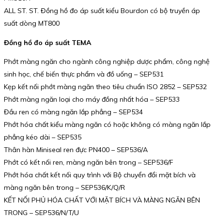
ALL ST. ST. Đồng hồ đo áp suất kiểu Bourdon có bộ truyền áp
suất dòng MT800
Đồng hồ đo áp suất TEMA
Phớt màng ngăn cho ngành công nghiệp dược phẩm, công nghệ
sinh học, chế biến thực phẩm và đồ uống – SEP531
Kẹp kết nối phớt màng ngăn theo tiêu chuẩn ISO 2852 – SEP532
Phớt màng ngăn loại cho máy đồng nhất hóa – SEP533
Đầu ren có màng ngăn lắp phẳng – SEP534
Phớt hóa chất kiểu màng ngăn có hoặc không có màng ngăn lắp
phẳng kéo dài – SEP535
Thân hàn Miniseal ren đực PN400 – SEP536/A
Phớt có kết nối ren, màng ngăn bên trong – SEP536/F
Phớt hóa chất kết nối quy trình với Bộ chuyển đổi mặt bích và
màng ngăn bên trong – SEP536/K/Q/R
KẾT NỐI PHỦ HÓA CHẤT VỚI MẶT BÍCH VÀ MÀNG NGĂN BÊN
TRONG – SEP536/N/T/U