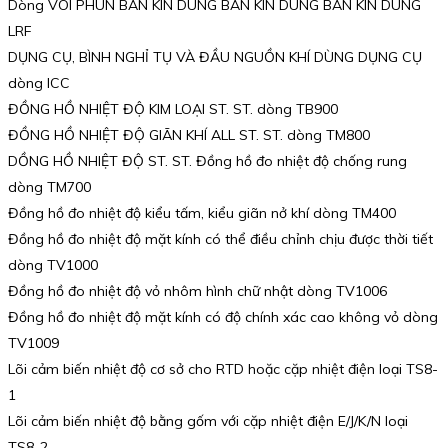
Dòng VÒI PHUN BÁN KÍN DÙNG BÁN KÍN DÙNG BÁN KÍN DÙNG
LRF
DỤNG CỤ, BÌNH NGHỈ TỤ VÀ ĐẦU NGUỒN KHÍ DÙNG DỤNG CỤ
dòng ICC
ĐỒNG HỒ NHIỆT ĐỘ KIM LOẠI ST. ST. dòng TB900
ĐỒNG HỒ NHIỆT ĐỘ GIÃN KHÍ ALL ST. ST. dòng TM800
DỒNG HỒ NHIỆT ĐỘ ST. ST. Đồng hồ đo nhiệt độ chống rung
dòng TM700
Đồng hồ đo nhiệt độ kiểu tấm, kiểu giãn nở khí dòng TM400
Đồng hồ đo nhiệt độ mặt kính có thể điều chỉnh chịu được thời tiết
dòng TV1000
Đồng hồ đo nhiệt độ vỏ nhôm hình chữ nhật dòng TV1006
Đồng hồ đo nhiệt độ mặt kính có độ chính xác cao không vỏ dòng
TV1009
Lõi cảm biến nhiệt độ cơ sở cho RTD hoặc cặp nhiệt điện loại TS8-
1
Lõi cảm biến nhiệt độ bằng gốm với cặp nhiệt điện E/J/K/N loại
TS8-2