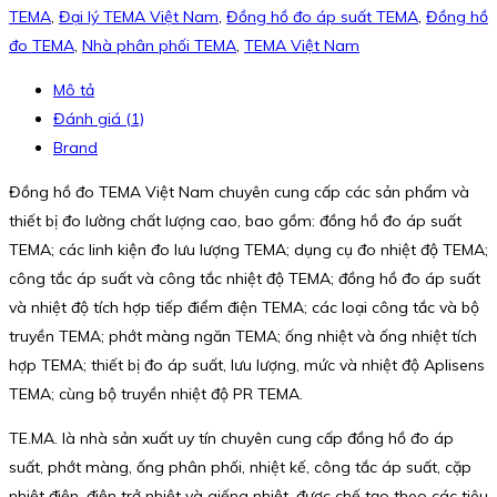
TEMA
,
Đại lý TEMA Việt Nam
,
Đồng hồ đo áp suất TEMA
,
Đồng hồ
đo TEMA
,
Nhà phân phối TEMA
,
TEMA Việt Nam
Mô tả
Đánh giá (1)
Brand
Đồng hồ đo TEMA Việt Nam chuyên cung cấp các sản phẩm và
thiết bị đo lường chất lượng cao, bao gồm: đồng hồ đo áp suất
TEMA; các linh kiện đo lưu lượng TEMA; dụng cụ đo nhiệt độ TEMA;
công tắc áp suất và công tắc nhiệt độ TEMA; đồng hồ đo áp suất
và nhiệt độ tích hợp tiếp điểm điện TEMA; các loại công tắc và bộ
truyền TEMA; phớt màng ngăn TEMA; ống nhiệt và ống nhiệt tích
hợp TEMA; thiết bị đo áp suất, lưu lượng, mức và nhiệt độ Aplisens
TEMA; cùng bộ truyền nhiệt độ PR TEMA.
TE.MA. là nhà sản xuất uy tín chuyên cung cấp đồng hồ đo áp
suất, phớt màng, ống phân phối, nhiệt kế, công tắc áp suất, cặp
nhiệt điện, điện trở nhiệt và giếng nhiệt, được chế tạo theo các tiêu