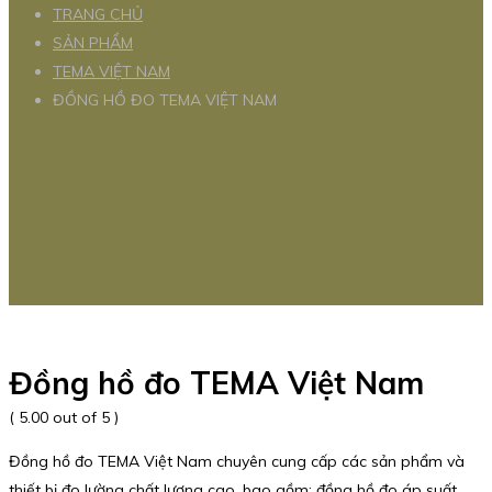
TRANG CHỦ
SẢN PHẨM
TEMA VIỆT NAM
ĐỒNG HỒ ĐO TEMA VIỆT NAM
Đồng hồ đo TEMA Việt Nam
( 5.00 out of 5 )
Đồng hồ đo TEMA Việt Nam chuyên cung cấp các sản phẩm và
thiết bị đo lường chất lượng cao, bao gồm: đồng hồ đo áp suất