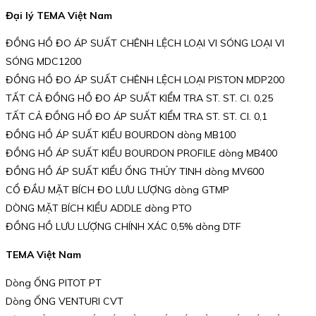
Đại lý TEMA Việt Nam
ĐỒNG HỒ ĐO ÁP SUẤT CHÊNH LỆCH LOẠI VI SÓNG LOẠI VI
SÓNG MDC1200
ĐỒNG HỒ ĐO ÁP SUẤT CHÊNH LỆCH LOẠI PISTON MDP200
TẤT CẢ ĐỒNG HỒ ĐO ÁP SUẤT KIỂM TRA ST. ST. Cl. 0,25
TẤT CẢ ĐỒNG HỒ ĐO ÁP SUẤT KIỂM TRA ST. ST. Cl. 0,1
ĐỒNG HỒ ÁP SUẤT KIỂU BOURDON dòng MB100
ĐỒNG HỒ ÁP SUẤT KIỂU BOURDON PROFILE dòng MB400
ĐỒNG HỒ ÁP SUẤT KIỂU ỐNG THỦY TINH dòng MV600
CỔ ĐẦU MẶT BÍCH ĐO LƯU LƯỢNG dòng GTMP
DÒNG MẶT BÍCH KIỂU ADDLE dòng PTO
ĐỒNG HỒ LƯU LƯỢNG CHÍNH XÁC 0,5% dòng DTF
TEMA Việt Nam
Dòng ỐNG PITOT PT
Dòng ỐNG VENTURI CVT