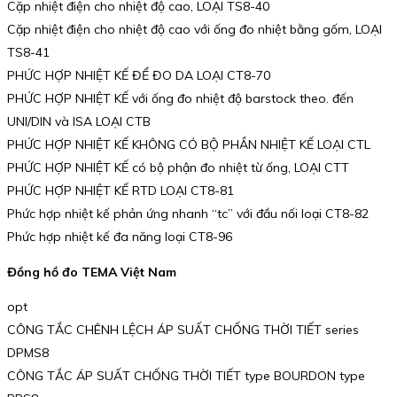
Cặp nhiệt điện cho nhiệt độ cao, LOẠI TS8-40
Cặp nhiệt điện cho nhiệt độ cao với ống đo nhiệt bằng gốm, LOẠI
TS8-41
PHỨC HỢP NHIỆT KẾ ĐỂ ĐO DA LOẠI CT8-70
PHỨC HỢP NHIỆT KẾ với ống đo nhiệt độ barstock theo. đến
UNI/DIN và ISA LOẠI CTB
PHỨC HỢP NHIỆT KẾ KHÔNG CÓ BỘ PHẦN NHIỆT KẾ LOẠI CTL
PHỨC HỢP NHIỆT KẾ có bộ phận đo nhiệt từ ống, LOẠI CTT
PHỨC HỢP NHIỆT KẾ RTD LOẠI CT8-81
Phức hợp nhiệt kế phản ứng nhanh “tc” với đầu nối loại CT8-82
Phức hợp nhiệt kế đa năng loại CT8-96
Đồng hồ đo TEMA Việt Nam
opt
CÔNG TẮC CHÊNH LỆCH ÁP SUẤT CHỐNG THỜI TIẾT series
DPMS8
CÔNG TẮC ÁP SUẤT CHỐNG THỜI TIẾT type BOURDON type