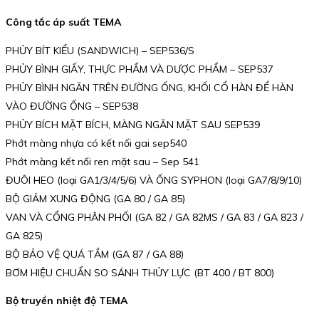
Công tắc áp suất TEMA
PHỦY BÍT KIỂU (SANDWICH) – SEP536/S
PHỦY BÌNH GIẤY, THỰC PHẨM VÀ DƯỢC PHẨM – SEP537
PHỦY BÌNH NGĂN TRÊN ĐƯỜNG ỐNG, KHỐI CỔ HÀN ĐỂ HÀN
VÀO ĐƯỜNG ỐNG – SEP538
PHỦY BÍCH MẶT BÍCH, MÀNG NGĂN MẶT SAU SEP539
Phớt màng nhựa có kết nối gai sep540
Phớt màng kết nối ren mặt sau – Sep 541
ĐUÔI HEO (loại GA1/3/4/5/6) VÀ ỐNG SYPHON (loại GA7/8/9/10)
BỘ GIẢM XUNG ĐỘNG (GA 80 / GA 85)
VAN VÀ CỔNG PHÂN PHỐI (GA 82 / GA 82MS / GA 83 / GA 823 /
GA 825)
BỘ BẢO VỆ QUÁ TẦM (GA 87 / GA 88)
BƠM HIỆU CHUẨN SO SÁNH THỦY LỰC (BT 400 / BT 800)
Bộ truyền nhiệt độ TEMA