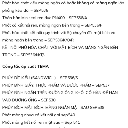
Phớt hóa chất kiểu màng ngăn có hoặc không có màng ngăn lắp
phẳng kéo dài – SEP535
Thân hàn Miniseal ren đực PN400 – SEP536/A
Phớt có kết nối ren, màng ngăn bên trong – SEP536/F
Phớt hóa chất kết nối quy trình với Bộ chuyển đổi mặt bích và
màng ngăn bên trong – SEP536/K/Q/R
KẾT NỐI PHỦ HÓA CHẤT VỚI MẶT BÍCH VÀ MÀNG NGĂN BÊN
TRONG – SEP536/N/T/U
Công tắc áp suất TEMA
PHỦY BÍT KIỂU (SANDWICH) – SEP536/S
PHỦY BÌNH GIẤY, THỰC PHẨM VÀ DƯỢC PHẨM – SEP537
PHỦY BÌNH NGĂN TRÊN ĐƯỜNG ỐNG, KHỐI CỔ HÀN ĐỂ HÀN
VÀO ĐƯỜNG ỐNG – SEP538
PHỦY BÍCH MẶT BÍCH, MÀNG NGĂN MẶT SAU SEP539
Phớt màng nhựa có kết nối gai sep540
Phớt màng kết nối ren mặt sau – Sep 541