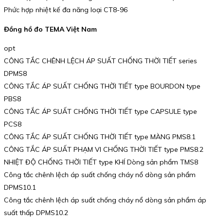
Phức hợp nhiệt kế đa năng loại CT8-96
Đồng hồ đo TEMA Việt Nam
opt
CÔNG TẮC CHÊNH LỆCH ÁP SUẤT CHỐNG THỜI TIẾT series
DPMS8
CÔNG TẮC ÁP SUẤT CHỐNG THỜI TIẾT type BOURDON type
PBS8
CÔNG TẮC ÁP SUẤT CHỐNG THỜI TIẾT type CAPSULE type
PCS8
CÔNG TẮC ÁP SUẤT CHỐNG THỜI TIẾT type MÀNG PMS8.1
CÔNG TẮC ÁP SUẤT PHẠM VI CHỐNG THỜI TIẾT type PMS8.2
NHIỆT ĐỘ CHỐNG THỜI TIẾT type KHÍ Dòng sản phẩm TMS8
Công tắc chênh lệch áp suất chống cháy nổ dòng sản phẩm
DPMS10.1
Công tắc chênh lệch áp suất chống cháy nổ dòng sản phẩm áp
suất thấp DPMS10.2