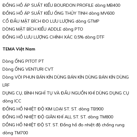
ĐỒNG HỒ ÁP SUẤT KIỂU BOURDON PROFILE dòng MB400
ĐỒNG HỒ ÁP SUẤT KIỂU ỐNG THỦY TINH dòng MV600
CỔ ĐẦU MẶT BÍCH ĐO LƯU LƯỢNG dòng GTMP
DÒNG MẶT BÍCH KIỂU ADDLE dòng PTO
ĐỒNG HỒ LƯU LƯỢNG CHÍNH XÁC 0,5% dòng DTF
TEMA Việt Nam
Dòng ỐNG PITOT PT
Dòng ỐNG VENTURI CVT
Dòng VÒI PHUN BÁN KÍN DÙNG BÁN KÍN DÙNG BÁN KÍN DÙNG
LRF
DỤNG CỤ, BÌNH NGHỈ TỤ VÀ ĐẦU NGUỒN KHÍ DÙNG DỤNG CỤ
dòng ICC
ĐỒNG HỒ NHIỆT ĐỘ KIM LOẠI ST. ST. dòng TB900
ĐỒNG HỒ NHIỆT ĐỘ GIÃN KHÍ ALL ST. ST. dòng TM800
DỒNG HỒ NHIỆT ĐỘ ST. ST. Đồng hồ đo nhiệt độ chống rung
dòng TM700