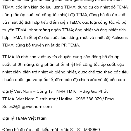
TEMA; các linh kiện đo lưu lượng TEMA; dụng cụ đo nhiệt độ TEMA;
công tắc áp suất và công tắc nhiệt độ TEMA; đồng hồ đo áp suất
và nhiệt độ tích hợp tiếp điểm điện TEMA; các loại công tắc và bộ
truyền TEMA; phớt màng ngăn TEMA; ống nhiệt và ống nhiệt tích
hợp TEMA; thiết bị đo áp suất, lưu lượng, mức và nhiệt độ Aplisens
TEMA; cùng bộ truyền nhiệt độ PR TEMA.
TE.MA. là nhà sản xuất uy tín chuyên cung cấp đồng hồ đo áp
suất, phớt màng, ống phân phối, nhiệt kế, công tắc áp suất, cặp
nhiệt điện, điện trở nhiệt và giếng nhiệt, được chế tạo theo các tiêu
chuẩn quốc gia và quốc tế, đảm bảo độ chính xác và độ bền cao.
Đại lý Việt Nam – Công Ty TNHH TM KT Hưng Gia Phát
TE.MA. Viet Nam Distributor / Hotline : 0938 336 079 / Email :
Sales2@hgpvietnam.com
Đại lý TEMA Việt Nam
Đồng hồ đo áp suất kiểu mặt trước ST. ST. MBS860