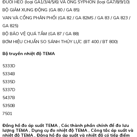
ĐUÔI HEO (loại GA1/3/4/5/6) VÀ ỐNG SYPHON (loại GA7/8/9/10)
BỘ GIẢM XUNG ĐỘNG (GA 80 / GA 85)
VAN VÀ CỔNG PHÂN PHỐI (GA 82 / GA 82MS / GA 83 / GA 823 /
GA 825)
BỘ BẢO VỆ QUÁ TẦM (GA 87 / GA 88)
BƠM HIỆU CHUẨN SO SÁNH THỦY LỰC (BT 400 / BT 800)
Bộ truyền nhiệt độ TEMA
5333D
5334B
5335D
5337D
5437B
5350B
7501
Đồng hồ đo áp suất TEMA , Các thành phần chính để đo lưu
lượng TEMA , Dụng cụ đo nhiệt độ TEMA , Công tắc áp suất và
nhiệt độ TEMA , Đồng hồ đo áp suất và nhiệt độ có tiếp điểm