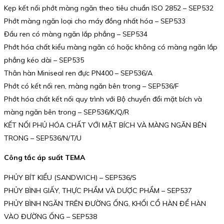
Kẹp kết nối phớt màng ngăn theo tiêu chuẩn ISO 2852 – SEP532
Phớt màng ngăn loại cho máy đồng nhất hóa – SEP533
Đầu ren có màng ngăn lắp phẳng – SEP534
Phớt hóa chất kiểu màng ngăn có hoặc không có màng ngăn lắp
phẳng kéo dài – SEP535
Thân hàn Miniseal ren đực PN400 – SEP536/A
Phớt có kết nối ren, màng ngăn bên trong – SEP536/F
Phớt hóa chất kết nối quy trình với Bộ chuyển đổi mặt bích và
màng ngăn bên trong – SEP536/K/Q/R
KẾT NỐI PHỦ HÓA CHẤT VỚI MẶT BÍCH VÀ MÀNG NGĂN BÊN
TRONG – SEP536/N/T/U
Công tắc áp suất TEMA
PHỦY BÍT KIỂU (SANDWICH) – SEP536/S
PHỦY BÌNH GIẤY, THỰC PHẨM VÀ DƯỢC PHẨM – SEP537
PHỦY BÌNH NGĂN TRÊN ĐƯỜNG ỐNG, KHỐI CỔ HÀN ĐỂ HÀN
VÀO ĐƯỜNG ỐNG – SEP538