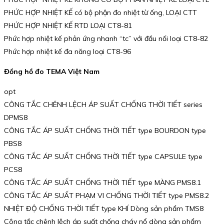
PHỨC HỢP NHIỆT KẾ có bộ phận đo nhiệt từ ống, LOẠI CTT
PHỨC HỢP NHIỆT KẾ RTD LOẠI CT8-81
Phức hợp nhiệt kế phản ứng nhanh “tc” với đầu nối loại CT8-82
Phức hợp nhiệt kế đa năng loại CT8-96
Đồng hồ đo TEMA Việt Nam
opt
CÔNG TẮC CHÊNH LỆCH ÁP SUẤT CHỐNG THỜI TIẾT series
DPMS8
CÔNG TẮC ÁP SUẤT CHỐNG THỜI TIẾT type BOURDON type
PBS8
CÔNG TẮC ÁP SUẤT CHỐNG THỜI TIẾT type CAPSULE type
PCS8
CÔNG TẮC ÁP SUẤT CHỐNG THỜI TIẾT type MÀNG PMS8.1
CÔNG TẮC ÁP SUẤT PHẠM VI CHỐNG THỜI TIẾT type PMS8.2
NHIỆT ĐỘ CHỐNG THỜI TIẾT type KHÍ Dòng sản phẩm TMS8
Công tắc chênh lệch áp suất chống cháy nổ dòng sản phẩm