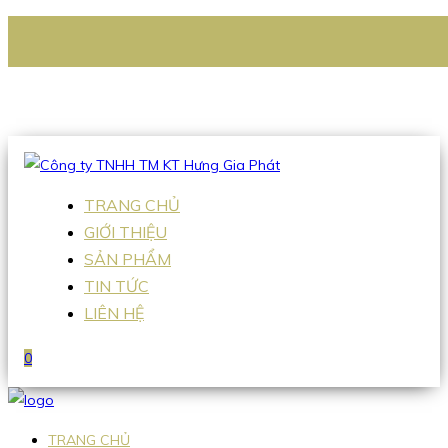
CÔNG TY TNHH TM KT HƯNG GIA PHÁT
Hotline
:
0938 336 079
Email
:
Sales2@hgpvietnam.com
TRANG CHỦ
GIỚI THIỆU
SẢN PHẨM
TIN TỨC
LIÊN HỆ
0
TRANG CHỦ