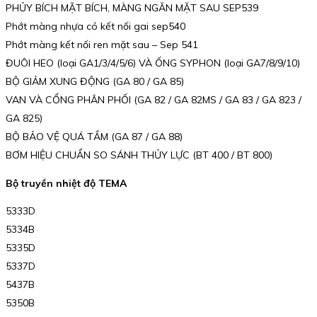
PHỦY BÍCH MẶT BÍCH, MÀNG NGĂN MẶT SAU SEP539
Phớt màng nhựa có kết nối gai sep540
Phớt màng kết nối ren mặt sau – Sep 541
ĐUÔI HEO (loại GA1/3/4/5/6) VÀ ỐNG SYPHON (loại GA7/8/9/10)
BỘ GIẢM XUNG ĐỘNG (GA 80 / GA 85)
VAN VÀ CỔNG PHÂN PHỐI (GA 82 / GA 82MS / GA 83 / GA 823 /
GA 825)
BỘ BẢO VỆ QUÁ TẦM (GA 87 / GA 88)
BƠM HIỆU CHUẨN SO SÁNH THỦY LỰC (BT 400 / BT 800)
Bộ truyền nhiệt độ TEMA
5333D
5334B
5335D
5337D
5437B
5350B