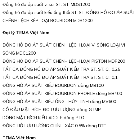
Đồng hồ đo áp suất vi sai ST. ST. MDS1200
Đồng hồ đo áp suất kiểu ống thổi ST. ST. ĐỒNG HỒ ĐO ÁP SUẤT
CHÊNH LỆCH KÉP LOẠI BOURDON MDB1200
Đại lý TEMA Việt Nam
ĐỒNG HỒ ĐO ÁP SUẤT CHÊNH LỆCH LOẠI VI SÓNG LOẠI VI
SÓNG MDC1200
ĐỒNG HỒ ĐO ÁP SUẤT CHÊNH LỆCH LOẠI PISTON MDP200
TẤT CẢ ĐỒNG HỒ ĐO ÁP SUẤT KIỂM TRA ST. ST. Cl. 0,25
TẤT CẢ ĐỒNG HỒ ĐO ÁP SUẤT KIỂM TRA ST. ST. Cl. 0,1
ĐỒNG HỒ ÁP SUẤT KIỂU BOURDON dòng MB100
ĐỒNG HỒ ÁP SUẤT KIỂU BOURDON PROFILE dòng MB400
ĐỒNG HỒ ÁP SUẤT KIỂU ỐNG THỦY TINH dòng MV600
CỔ ĐẦU MẶT BÍCH ĐO LƯU LƯỢNG dòng GTMP
DÒNG MẶT BÍCH KIỂU ADDLE dòng PTO
ĐỒNG HỒ LƯU LƯỢNG CHÍNH XÁC 0,5% dòng DTF
TEMA Việt Nam