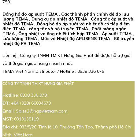
7501
Đồng hồ đo áp suất TEMA , Các thành phần chính để đo lưu
lượng TEMA , Dụng cụ đo nhiệt độ TEMA , Công tắc áp suất và
nhiệt độ TEMA , Đồng hồ đo áp suất và nhiệt độ có tiếp điểm
điện TEMA , công tắc và bộ truyền TEMA , Phớt màng ngăn
TEMA , Ống nhiệt và ống nhiệt tích hợp TEMA , Áp suất TEMA ,
Lưu lượng TEMA , Mức và Nhiệt độ APLISENS TEMA , Bộ truyền
nhiệt độ PR TEMA
Liên hệ : Công ty TNHH TM KT Hưng Gia Phát để được hỗ trợ giá
và thời gian giao hàng nhanh nhất.
TEMA Viet Nam Distributor / Hotline : 0938 336 079
CÔNG TY TNHH TM KT HƯNG GIA PHÁT
Hotline
:
0938 336 079
ĐT
:
+84 (028) 66834679
Email
:
Sales2@hgpvietnam.com
MST
:
0313138119
Địa chỉ
: 933/5/2C Tỉnh lộ 10, Phường Tân Tạo, Thành phố Hồ Chí
Minh, Việt Nam.