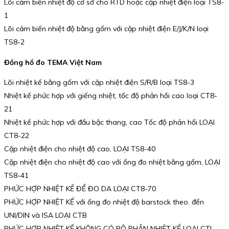
Lõi cảm biến nhiệt độ cơ sở cho RTD hoặc cặp nhiệt điện loại TS8-
1
Lõi cảm biến nhiệt độ bằng gốm với cặp nhiệt điện E/J/K/N loại
TS8-2
Đồng hồ đo TEMA Việt Nam
Lõi nhiệt kế bằng gốm với cặp nhiệt điện S/R/B loại TS8-3
Nhiệt kế phức hợp với giếng nhiệt, tốc độ phản hồi cao loại CT8-
21
Nhiệt kế phức hợp với đầu bậc thang, cao Tốc độ phản hồi LOẠI
CT8-22
Cặp nhiệt điện cho nhiệt độ cao, LOẠI TS8-40
Cặp nhiệt điện cho nhiệt độ cao với ống đo nhiệt bằng gốm, LOẠI
TS8-41
PHỨC HỢP NHIỆT KẾ ĐỂ ĐO DA LOẠI CT8-70
PHỨC HỢP NHIỆT KẾ với ống đo nhiệt độ barstock theo. đến
UNI/DIN và ISA LOẠI CTB
PHỨC HỢP NHIỆT KẾ KHÔNG CÓ BỘ PHẦN NHIỆT KẾ LOẠI CTL