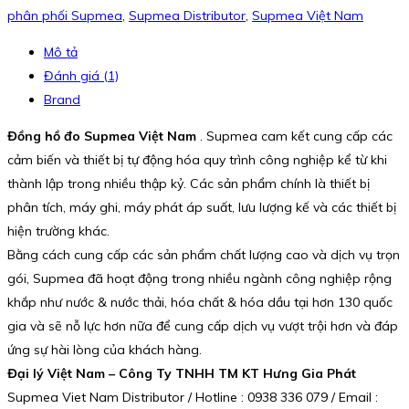
phân phối Supmea
,
Supmea Distributor
,
Supmea Việt Nam
Mô tả
Đánh giá (1)
Brand
Đồng hồ đo Supmea Việt Nam
. Supmea cam kết cung cấp các
cảm biến và thiết bị tự động hóa quy trình công nghiệp kể từ khi
thành lập trong nhiều thập kỷ. Các sản phẩm chính là thiết bị
phân tích, máy ghi, máy phát áp suất, lưu lượng kế và các thiết bị
hiện trường khác.
Bằng cách cung cấp các sản phẩm chất lượng cao và dịch vụ trọn
gói, Supmea đã hoạt động trong nhiều ngành công nghiệp rộng
khắp như nước & nước thải, hóa chất & hóa dầu tại hơn 130 quốc
gia và sẽ nỗ lực hơn nữa để cung cấp dịch vụ vượt trội hơn và đáp
ứng sự hài lòng của khách hàng.
Đại lý Việt Nam – Công Ty TNHH TM KT Hưng Gia Phát
Supmea Viet Nam Distributor / Hotline : 0938 336 079 / Email :