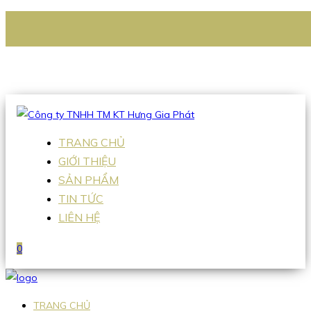
CÔNG TY TNHH TM KT HƯNG GIA PHÁT
Hotline
:
0938 336 079
Email
:
Sales2@hgpvietnam.com
TRANG CHỦ
GIỚI THIỆU
SẢN PHẨM
TIN TỨC
LIÊN HỆ
0
TRANG CHỦ