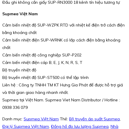
Đầu ghi không cần giấy SUP-RN3000 18 kênh tín hiệu tương tự
Supmea Việt Nam
Cảm biến nhiệt độ SUP-WZPK RTD với nhiệt kế điện trở cách điện
bằng khoáng chất
Cảm biến nhiệt điện SUP-WRNK có lớp cách điện bằng khoáng
chất
Cảm biến nhiệt độ công nghiệp SUP-P202
Cảm biến nhiệt điện cáp B, E, J, K, N, R, S, T
Bộ truyền nhiệt độ
Bộ truyền nhiệt độ SUP-ST500 có thể lập trình
Liên hệ : Công ty TNHH TM KT Hưng Gia Phát để được hỗ trợ giá
và thời gian giao hàng nhanh nhất.
Supmea tại Việt Nam. Supmea Viet Nam Distributor / Hotline :
0938 336 079
Danh mục:
Supmea Việt Nam
Thẻ:
Bộ truyền áp suất Supmea
,
Đại lý Supmea Việt Nam
,
Đồng hồ đo lưu lượng Supmea
,
Nhà