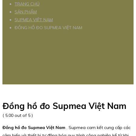
TRANG CHỦ
SẢN PHẨM
SUPMEA VIỆT NAM
ĐỒNG HỒ ĐO SUPMEA VIỆT NAM
Đồng hồ đo Supmea Việt Nam
( 5.00 out of 5 )
Đồng hồ đo Supmea Việt Nam
. Supmea cam kết cung cấp các
cảm biến và thiết bị tự động hóa quy trình công nghiệp kể từ khi