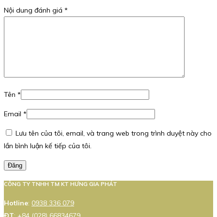
Nội dung đánh giá
*
Tên
*
Email
*
Lưu tên của tôi, email, và trang web trong trình duyệt này cho
lần bình luận kế tiếp của tôi.
Đăng
CÔNG TY TNHH TM KT HƯNG GIA PHÁT
Hotline
:
0938 336 079
ĐT
:
+84 (028) 66834679