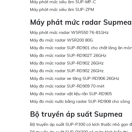
Máy phát mức siêu âm SUP-MP-C
Máy phát mức siêu âm SUP-ZPM
Máy phát mức radar Supmea
Máy phát mức radar WSR550 76-81GHz
Máy đo mức radar WSR200 80G
Máy đo mức radar SUP-RD901 cho chất lỏng ăn mò
Máy đo mức radar SUP-RD902T 26GHz
Máy đo mức radar SUP-RD902 26GHz
Máy đo mức radar SUP-RD902 26GHz
Máy đo mức radar xe tăng SUP-RD906 26GHz
Máy đo mức radar SUP-RD909 70 mét
Máy đo mức radar vật liệu rắn SUP-RD905
Máy đo mức nước bằng radar SUP-RD908 cho sông
Bộ truyền áp suất Supmea
Bộ truyền áp suất SUP-P300 có kích thước nhỏ gọn đ