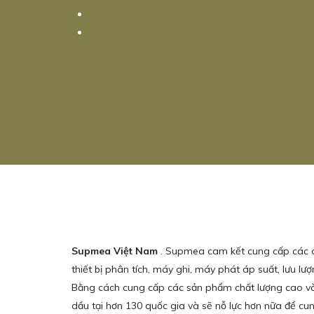
Supmea Việt Nam
. Supmea cam kết cung cấp các cảm
thiết bị phân tích, máy ghi, máy phát áp suất, lưu lượ
Bằng cách cung cấp các sản phẩm chất lượng cao và
dầu tại hơn 130 quốc gia và sẽ nỗ lực hơn nữa để cu