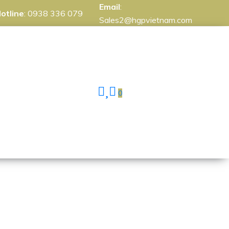
Email
:
otline
:
0938 336 079
Sales2@hgpvietnam.com
0