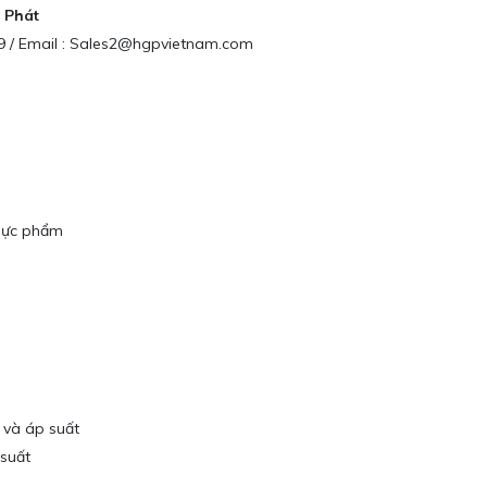
 Phát
79 / Email : Sales2@hgpvietnam.com
thực phẩm
 và áp suất
 suất