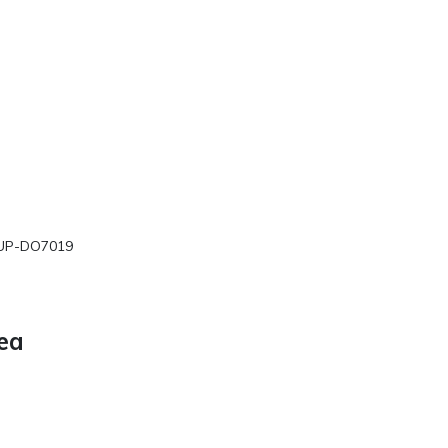
 SUP-DO7019
ea