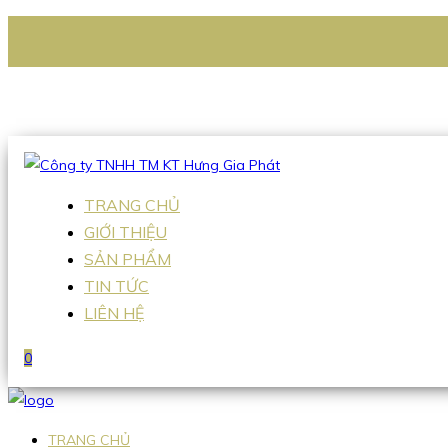
CÔNG TY TNHH TM KT HƯNG GIA PHÁT
Hotline
:
0938 336 079
Email
:
Sales2@hgpvietnam.com
TRANG CHỦ
GIỚI THIỆU
SẢN PHẨM
TIN TỨC
LIÊN HỆ
0
TRANG CHỦ