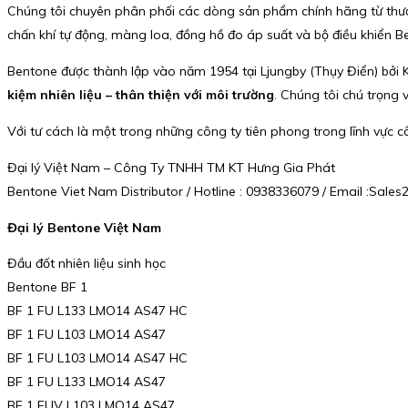
Chúng tôi chuyên phân phối các dòng sản phẩm chính hãng từ thương 
chấn khí tự động, màng loa, đồng hồ đo áp suất và bộ điều khiển B
Bentone được thành lập vào năm 1954 tại Ljungby (Thụy Điển) bởi K
kiệm nhiên liệu – thân thiện với môi trường
. Chúng tôi chú trọng 
Với tư cách là một trong những công ty tiên phong trong lĩnh vực c
Đại lý Việt Nam – Công Ty TNHH TM KT Hưng Gia Phát
Bentone Viet Nam Distributor / Hotline : 0938336079 / Email :Sa
Đại lý Bentone Việt Nam
Đầu đốt nhiên liệu sinh học
Bentone BF 1
BF 1 FU L133 LMO14 AS47 HC
BF 1 FU L103 LMO14 AS47
BF 1 FU L103 LMO14 AS47 HC
BF 1 FU L133 LMO14 AS47
BF 1 FUV L103 LMO14 AS47