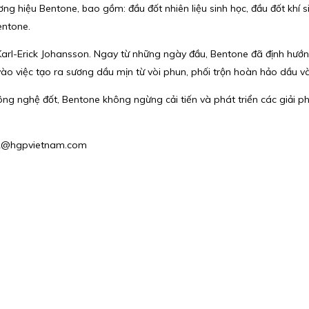
hiệu Bentone, bao gồm: đầu đốt nhiên liệu sinh học, đầu đốt khí sin
entone.
arl-Erick Johansson. Ngay từ những ngày đầu, Bentone đã định hướng
vào việc tạo ra sương dầu mịn từ vòi phun, phối trộn hoàn hảo dầu và
ông nghệ đốt, Bentone không ngừng cải tiến và phát triển các giải p
les2@hgpvietnam.com