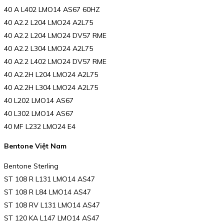
40 A L402 LMO14 AS67 60HZ
40 A2.2 L204 LMO24 A2L75
40 A2.2 L204 LMO24 DV57 RME
40 A2.2 L304 LMO24 A2L75
40 A2.2 L402 LMO24 DV57 RME
40 A2.2H L204 LMO24 A2L75
40 A2.2H L304 LMO24 A2L75
40 L202 LMO14 AS67
40 L302 LMO14 AS67
40 MF L232 LMO24 E4
Bentone Việt Nam
Bentone Sterling
ST 108 R L131 LMO14 AS47
ST 108 R L84 LMO14 AS47
ST 108 RV L131 LMO14 AS47
ST 120 KA L147 LMO14 AS47