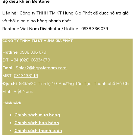
Bộ điều khiển Bentone
Liên hệ : Công ty TNHH TM KT Hưng Gia Phát để được hỗ trợ giá
và thời gian giao hàng nhanh nhất.
Bentone Viet Nam Distributor / Hotline : 0938 336 079
CÔNG TY TNHH TM KT HƯNG GIA PHÁT
Hotline
:
0938 336 079
ĐT
:
+84 (028) 66834679
Email
:
Sales2@hgpvietnam.com
MST
:
0313138119
Địa chỉ
: 933/5/2C Tỉnh lộ 10, Phường Tân Tạo, Thành phố Hồ Chí
Minh, Việt Nam.
Chính sách
Chính sách mua hàng
Chính sách bảo hành
Chính sách thanh toán