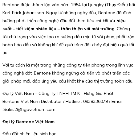
Bentone được thành lập vào năm 1954 tại Ljungby (Thụy Điển) bởi
Karl-Erick Johansson. Ngay từ những ngày đầu, Bentone đã định
hướng phát triển công nghệ đầu đốt theo tiêu chí:
tối ưu hiệu
suất – tiết kiệm nhiên liệu – thân thiện với môi trường
. Chúng
tôi chú trọng vào việc tạo ra sương dầu mịn từ vòi phun, phối trộn
hoàn hảo dầu và không khí để quá trình đốt cháy đạt hiệu quả tối
ưu.
Với tư cách là một trong những công ty tiên phong trong lĩnh vực
công nghệ đốt, Bentone không ngừng cải tiến và phát triển các
giải pháp mới, đáp ứng yêu cầu khắt khe của thị trường toàn cầu.
Đại lý Việt Nam – Công Ty TNHH TM KT Hưng Gia Phát
Bentone Viet Nam Distributor / Hotline : 0938336079 / Email
:Sales2@hgpvietnam.com
Đại lý Bentone Việt Nam
Đầu đốt nhiên liệu sinh học