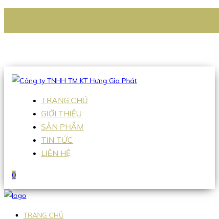
CÔNG TY TNHH TM KT HƯNG GIA PHÁT
Hotline
:
0938 336 079
Email
:
Sales2@hgpvietnam.com
TRANG CHỦ
GIỚI THIỆU
SẢN PHẨM
TIN TỨC
LIÊN HỆ
0
TRANG CHỦ