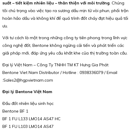
suất – tiết kiệm nhiên liệu – thân thiện với môi trường
. Chúng
tôi chú trọng vào việc tạo ra sương dầu mịn từ vòi phun, phối trộn
hoàn hảo dầu và không khí để quá trình đốt cháy đạt hiệu quả tối
ưu.
Với tư cách là một trong những công ty tiên phong trong lĩnh vực
công nghệ đốt, Bentone không ngừng cải tiến và phát triển các
giải pháp mới, đáp ứng yêu cầu khắt khe của thị trường toàn cầu.
Đại lý Việt Nam – Công Ty TNHH TM KT Hưng Gia Phát
Bentone Viet Nam Distributor / Hotline : 0938336079 / Email
:Sales2@hgpvietnam.com
Đại lý Bentone Việt Nam
Đầu đốt nhiên liệu sinh học
Bentone BF 1
BF 1 FU L133 LMO14 AS47 HC
BF 1 FU L103 LMO14 AS47