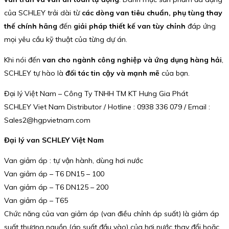
của SCHLEY trải dài từ
các dòng van tiêu chuẩn, phụ tùng thay
thế chính hãng
đến
giải pháp thiết kế van tùy chỉnh
đáp ứng
mọi yêu cầu kỹ thuật của từng dự án.
Khi nói đến
van cho ngành công nghiệp và ứng dụng hàng hải
,
SCHLEY tự hào là
đối tác tin cậy và mạnh mẽ
của bạn.
Đại lý Việt Nam – Công Ty TNHH TM KT Hưng Gia Phát
SCHLEY Viet Nam Distributor / Hotline : 0938 336 079 / Email :
Sales2@hgpvietnam.com
Đại lý van SCHLEY Việt Nam
Van giảm áp : tự vận hành, dùng hơi nước
Van giảm áp – T6 DN15 – 100
Van giảm áp – T6 DN125 – 200
Van giảm áp – T65
Chức năng của van giảm áp (van điều chỉnh áp suất) là giảm áp
suất thượng nguồn (áp suất đầu vào) của hơi nước thay đổi hoặc