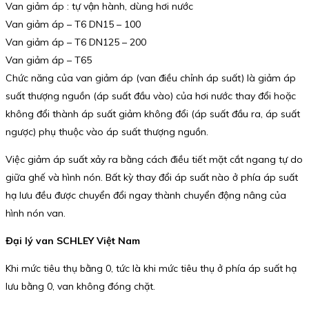
Van giảm áp : tự vận hành, dùng hơi nước
Van giảm áp – T6 DN15 – 100
Van giảm áp – T6 DN125 – 200
Van giảm áp – T65
Chức năng của van giảm áp (van điều chỉnh áp suất) là giảm áp
suất thượng nguồn (áp suất đầu vào) của hơi nước thay đổi hoặc
không đổi thành áp suất giảm không đổi (áp suất đầu ra, áp suất
ngược) phụ thuộc vào áp suất thượng nguồn.
Việc giảm áp suất xảy ra bằng cách điều tiết mặt cắt ngang tự do
giữa ghế và hình nón. Bất kỳ thay đổi áp suất nào ở phía áp suất
hạ lưu đều được chuyển đổi ngay thành chuyển động nâng của
hình nón van.
Đại lý van SCHLEY Việt Nam
Khi mức tiêu thụ bằng 0, tức là khi mức tiêu thụ ở phía áp suất hạ
lưu bằng 0, van không đóng chặt.