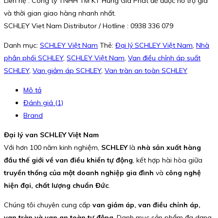
Liên hệ : Công ty TNHH TM KT Hưng Gia Phát để được hỗ trợ giá
và thời gian giao hàng nhanh nhất.
SCHLEY Viet Nam Distributor / Hotline : 0938 336 079
Danh mục:
SCHLEY Việt Nam
Thẻ:
Đại lý SCHLEY Việt Nam
,
Nhà
phân phối SCHLEY
,
SCHLEY Việt Nam
,
Van điều chỉnh áp suất
SCHLEY
,
Van giảm áp SCHLEY
,
Van tràn an toàn SCHLEY
Mô tả
Đánh giá (1)
Brand
Đại lý van SCHLEY Việt Nam
Với hơn 100 năm kinh nghiệm,
SCHLEY
là
nhà sản xuất hàng
đầu thế giới về van điều khiển tự động
, kết hợp hài hòa giữa
truyền thống của một doanh nghiệp gia đình
và
công nghệ
hiện đại, chất lượng chuẩn Đức
.
Chúng tôi chuyên cung cấp
van giảm áp, van điều chỉnh áp,
van tràn và van an toàn tự động
. Danh mục sản phẩm đa dạng