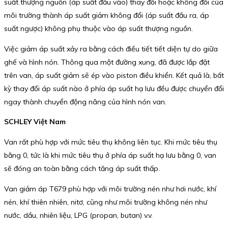
suất thượng nguồn (áp suất đầu vào) thay đổi hoặc không đổi của
môi trường thành áp suất giảm không đổi (áp suất đầu ra, áp
suất ngược) không phụ thuộc vào áp suất thượng nguồn.
Việc giảm áp suất xảy ra bằng cách điều tiết tiết diện tự do giữa
ghế và hình nón. Thông qua một đường xung, đã được lắp đặt
trên van, áp suất giảm sẽ ép vào piston điều khiển. Kết quả là, bất
kỳ thay đổi áp suất nào ở phía áp suất hạ lưu đều được chuyển đổi
ngay thành chuyển động nâng của hình nón van.
SCHLEY Việt Nam
Van rất phù hợp với mức tiêu thụ không liên tục. Khi mức tiêu thụ
bằng 0, tức là khi mức tiêu thụ ở phía áp suất hạ lưu bằng 0, van
sẽ đóng an toàn bằng cách tăng áp suất thấp.
Van giảm áp T679 phù hợp với môi trường nén như hơi nước, khí
nén, khí thiên nhiên, nitơ, cũng như môi trường không nén như
nước, dầu, nhiên liệu, LPG (propan, butan) v.v.