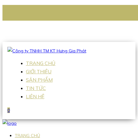
CÔNG TY TNHH TM KT HƯNG GIA PHÁT
Hotline
:
0938 336 079
Email
:
Sales2@hgpvietnam.com
TRANG CHỦ
GIỚI THIỆU
SẢN PHẨM
TIN TỨC
LIÊN HỆ
0
TRANG CHỦ