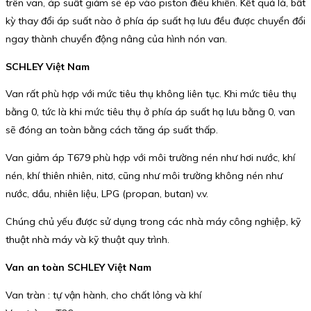
trên van, áp suất giảm sẽ ép vào piston điều khiển. Kết quả là, bất
kỳ thay đổi áp suất nào ở phía áp suất hạ lưu đều được chuyển đổi
ngay thành chuyển động nâng của hình nón van.
SCHLEY Việt Nam
Van rất phù hợp với mức tiêu thụ không liên tục. Khi mức tiêu thụ
bằng 0, tức là khi mức tiêu thụ ở phía áp suất hạ lưu bằng 0, van
sẽ đóng an toàn bằng cách tăng áp suất thấp.
Van giảm áp T679 phù hợp với môi trường nén như hơi nước, khí
nén, khí thiên nhiên, nitơ, cũng như môi trường không nén như
nước, dầu, nhiên liệu, LPG (propan, butan) v.v.
Chúng chủ yếu được sử dụng trong các nhà máy công nghiệp, kỹ
thuật nhà máy và kỹ thuật quy trình.
Van an toàn SCHLEY Việt Nam
Van tràn : tự vận hành, cho chất lỏng và khí