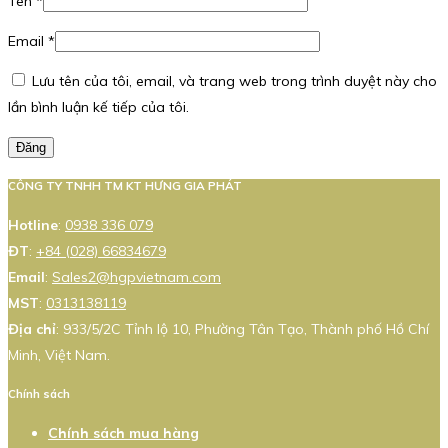
Tên
*
Email
*
Lưu tên của tôi, email, và trang web trong trình duyệt này cho
lần bình luận kế tiếp của tôi.
Đăng
CÔNG TY TNHH TM KT HƯNG GIA PHÁT
Hotline
:
0938 336 079
ĐT
:
+84 (028) 66834679
Email
:
Sales2@hgpvietnam.com
MST
:
0313138119
Địa chỉ
: 933/5/2C Tỉnh lộ 10, Phường Tân Tạo, Thành phố Hồ Chí
Minh, Việt Nam.
Chính sách
Chính sách mua hàng