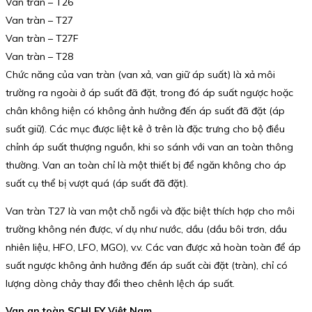
Van tràn – T26
Van tràn – T27
Van tràn – T27F
Van tràn – T28
Chức năng của van tràn (van xả, van giữ áp suất) là xả môi
trường ra ngoài ở áp suất đã đặt, trong đó áp suất ngược hoặc
chân không hiện có không ảnh hưởng đến áp suất đã đặt (áp
suất giữ). Các mục được liệt kê ở trên là đặc trưng cho bộ điều
chỉnh áp suất thượng nguồn, khi so sánh với van an toàn thông
thường. Van an toàn chỉ là một thiết bị để ngăn không cho áp
suất cụ thể bị vượt quá (áp suất đã đặt).
Van tràn T27 là van một chỗ ngồi và đặc biệt thích hợp cho môi
trường không nén được, ví dụ như nước, dầu (dầu bôi trơn, dầu
nhiên liệu, HFO, LFO, MGO), v.v. Các van được xả hoàn toàn để áp
suất ngược không ảnh hưởng đến áp suất cài đặt (tràn), chỉ có
lượng dòng chảy thay đổi theo chênh lệch áp suất.
Van an toàn SCHLEY Việt Nam