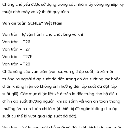
Chúng chủ yếu được sử dụng trong các nhà máy công nghiệp, kỹ
thuật nhà máy và kỹ thuật quy trình.
Van an toàn SCHLEY Việt Nam
Van tràn : tự vận hành, cho chất lỏng và khí
Van tràn – T26
Van tràn – T27
Van tràn – T27F
Van tràn – T28
Chức năng của van tràn (van xả, van giữ áp suất) là xả môi
trường ra ngoài ở áp suất đã đặt, trong đó áp suất ngược hoặc
chân không hiện có không ảnh hưởng đến áp suất đã đặt (áp
suất giữ). Các mục được liệt kê ở trên là đặc trưng cho bộ điều
chỉnh áp suất thượng nguồn, khi so sánh với van an toàn thông
thường. Van an toàn chỉ là một thiết bị để ngăn không cho áp
suất cụ thể bị vượt quá (áp suất đã đặt).
Van tràn T27 là van một chỗ ngồi và đặc biệt thích hợp cho môi