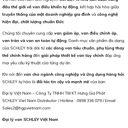
đầu thế giới về van điều khiển tự động
, kết hợp hài hòa giữa
truyền thống của một doanh nghiệp gia đình
và
công nghệ
hiện đại, chất lượng chuẩn Đức
.
Chúng tôi chuyên cung cấp
van giảm áp, van điều chỉnh áp,
van tràn và van an toàn tự động
. Danh mục sản phẩm đa dạng
của SCHLEY trải dài từ
các dòng van tiêu chuẩn, phụ tùng thay
thế chính hãng
đến
giải pháp thiết kế van tùy chỉnh
đáp ứng
mọi yêu cầu kỹ thuật của từng dự án.
Khi nói đến
van cho ngành công nghiệp và ứng dụng hàng hải
,
SCHLEY tự hào là
đối tác tin cậy và mạnh mẽ
của bạn.
Đại lý Việt Nam – Công Ty TNHH TM KT Hưng Gia Phát
SCHLEY Viet Nam Distributor / Hotline : 0938 336 079 / Email :
Sales2@hgpvietnam.com
Đại lý van SCHLEY Việt Nam