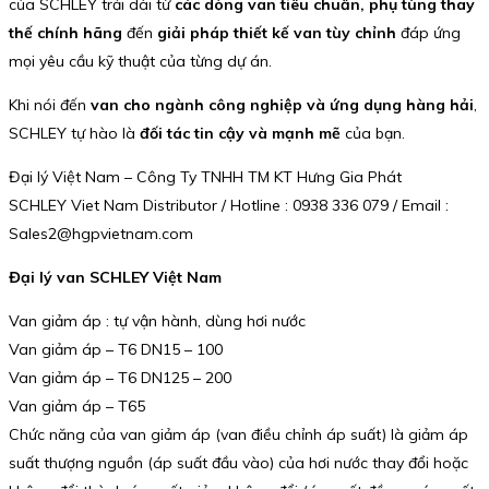
của SCHLEY trải dài từ
các dòng van tiêu chuẩn, phụ tùng thay
thế chính hãng
đến
giải pháp thiết kế van tùy chỉnh
đáp ứng
mọi yêu cầu kỹ thuật của từng dự án.
Khi nói đến
van cho ngành công nghiệp và ứng dụng hàng hải
,
SCHLEY tự hào là
đối tác tin cậy và mạnh mẽ
của bạn.
Đại lý Việt Nam – Công Ty TNHH TM KT Hưng Gia Phát
SCHLEY Viet Nam Distributor / Hotline : 0938 336 079 / Email :
Sales2@hgpvietnam.com
Đại lý van SCHLEY Việt Nam
Van giảm áp : tự vận hành, dùng hơi nước
Van giảm áp – T6 DN15 – 100
Van giảm áp – T6 DN125 – 200
Van giảm áp – T65
Chức năng của van giảm áp (van điều chỉnh áp suất) là giảm áp
suất thượng nguồn (áp suất đầu vào) của hơi nước thay đổi hoặc