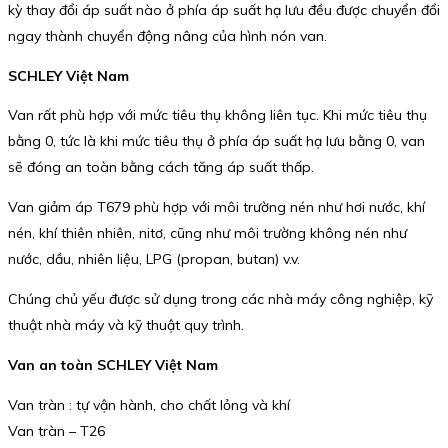
kỳ thay đổi áp suất nào ở phía áp suất hạ lưu đều được chuyển đổi
ngay thành chuyển động nâng của hình nón van.
SCHLEY Việt Nam
Van rất phù hợp với mức tiêu thụ không liên tục. Khi mức tiêu thụ
bằng 0, tức là khi mức tiêu thụ ở phía áp suất hạ lưu bằng 0, van
sẽ đóng an toàn bằng cách tăng áp suất thấp.
Van giảm áp T679 phù hợp với môi trường nén như hơi nước, khí
nén, khí thiên nhiên, nitơ, cũng như môi trường không nén như
nước, dầu, nhiên liệu, LPG (propan, butan) v.v.
Chúng chủ yếu được sử dụng trong các nhà máy công nghiệp, kỹ
thuật nhà máy và kỹ thuật quy trình.
Van an toàn SCHLEY Việt Nam
Van tràn : tự vận hành, cho chất lỏng và khí
Van tràn – T26