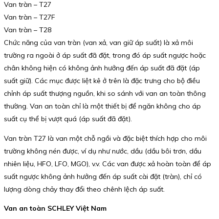
Van tràn – T27
Van tràn – T27F
Van tràn – T28
Chức năng của van tràn (van xả, van giữ áp suất) là xả môi
trường ra ngoài ở áp suất đã đặt, trong đó áp suất ngược hoặc
chân không hiện có không ảnh hưởng đến áp suất đã đặt (áp
suất giữ). Các mục được liệt kê ở trên là đặc trưng cho bộ điều
chỉnh áp suất thượng nguồn, khi so sánh với van an toàn thông
thường. Van an toàn chỉ là một thiết bị để ngăn không cho áp
suất cụ thể bị vượt quá (áp suất đã đặt).
Van tràn T27 là van một chỗ ngồi và đặc biệt thích hợp cho môi
trường không nén được, ví dụ như nước, dầu (dầu bôi trơn, dầu
nhiên liệu, HFO, LFO, MGO), v.v. Các van được xả hoàn toàn để áp
suất ngược không ảnh hưởng đến áp suất cài đặt (tràn), chỉ có
lượng dòng chảy thay đổi theo chênh lệch áp suất.
Van an toàn SCHLEY Việt Nam