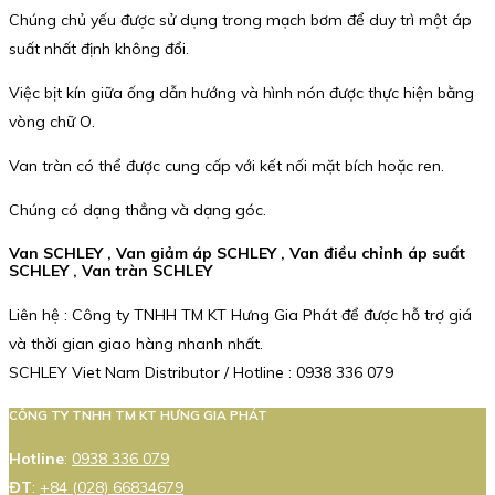
Chúng chủ yếu được sử dụng trong mạch bơm để duy trì một áp
suất nhất định không đổi.
Việc bịt kín giữa ống dẫn hướng và hình nón được thực hiện bằng
vòng chữ O.
Van tràn có thể được cung cấp với kết nối mặt bích hoặc ren.
Chúng có dạng thẳng và dạng góc.
Van SCHLEY , Van giảm áp SCHLEY , Van điều chỉnh áp suất
SCHLEY , Van tràn SCHLEY
Liên hệ : Công ty TNHH TM KT Hưng Gia Phát để được hỗ trợ giá
và thời gian giao hàng nhanh nhất.
SCHLEY Viet Nam Distributor / Hotline : 0938 336 079
CÔNG TY TNHH TM KT HƯNG GIA PHÁT
Hotline
:
0938 336 079
ĐT
:
+84 (028) 66834679