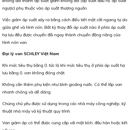
không đổi thành áp suất giảm không đổi (áp suất đầu ra, áp suất
ngược) phụ thuộc vào áp suất thượng nguồn.
Việc giảm áp suất xảy ra bằng cách điều tiết mặt cắt ngang tự do
giữa ghế và hình nón. Bất kỳ thay đổi áp suất nào ở phía áp suất
hạ lưu đều được chuyển đổi ngay thành chuyển động nâng của
hình nón van.
Đại lý van SCHLEY Việt Nam
Khi mức tiêu thụ bằng 0, tức là khi mức tiêu thụ ở phía áp suất hạ
lưu bằng 0, van không đóng chặt.
Không cần thêm phụ kiện như bình gioăng nước. Có thể lắp van
nhanh chóng và dễ dàng.
Chúng chủ yếu được sử dụng trong các nhà máy công nghiệp, kỹ
thuật nhà máy và kỹ thuật quy trình.
Van giảm áp có thể được cung cấp với mặt bích, đầu hàn hoặc kết