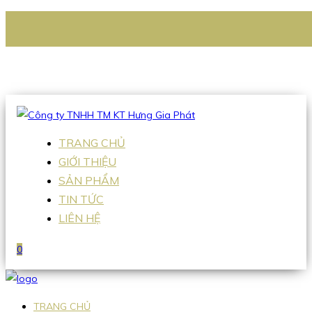
CÔNG TY TNHH TM KT HƯNG GIA PHÁT
Hotline
:
0938 336 079
Email
:
Sales2@hgpvietnam.com
TRANG CHỦ
GIỚI THIỆU
SẢN PHẨM
TIN TỨC
LIÊN HỆ
0
TRANG CHỦ