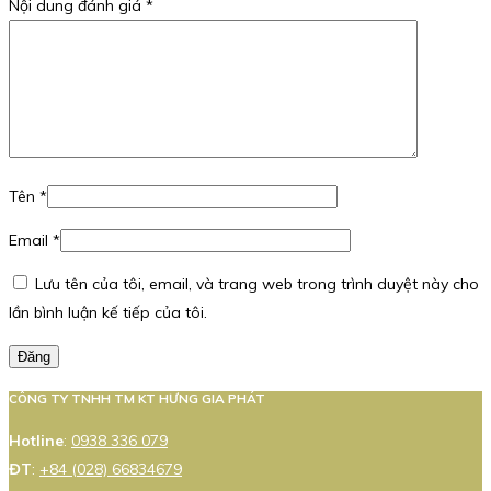
Nội dung đánh giá
*
Tên
*
Email
*
Lưu tên của tôi, email, và trang web trong trình duyệt này cho
lần bình luận kế tiếp của tôi.
Đăng
CÔNG TY TNHH TM KT HƯNG GIA PHÁT
Hotline
:
0938 336 079
ĐT
:
+84 (028) 66834679