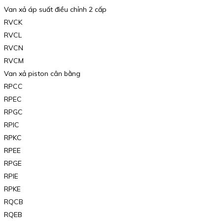
Van xả áp suất điều chỉnh 2 cấp
RVCK
RVCL
RVCN
RVCM
Van xả piston cân bằng
RPCC
RPEC
RPGC
RPIC
RPKC
RPEE
RPGE
RPIE
RPKE
RQCB
RQEB