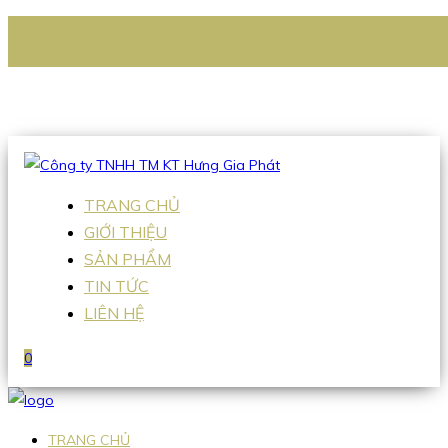
CÔNG TY TNHH TM KT HƯNG GIA PHÁT
Hotline
:
0938 336 079
Email
:
Sales2@hgpvietnam.com
TRANG CHỦ
GIỚI THIỆU
SẢN PHẨM
TIN TỨC
LIÊN HỆ
0
TRANG CHỦ