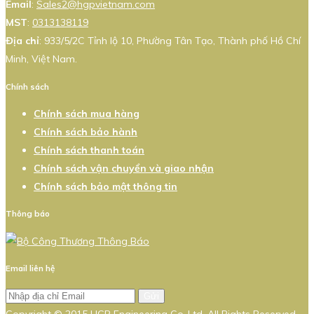
Email
:
Sales2@hgpvietnam.com
MST
:
0313138119
Địa chỉ
: 933/5/2C Tỉnh lộ 10, Phường Tân Tạo, Thành phố Hồ Chí
Minh, Việt Nam.
Chính sách
Chính sách mua hàng
Chính sách bảo hành
Chính sách thanh toán
Chính sách vận chuyển và giao nhận
Chính sách bảo mật thông tin
Thông báo
Email liên hệ
Gửi
Copyright © 2015 HGP Engineering Co.,Ltd. All Rights Reserved