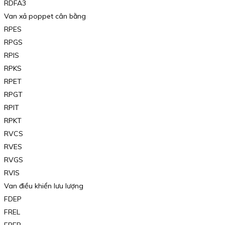
RDFA3
Van xả poppet cân bằng
RPES
RPGS
RPIS
RPKS
RPET
RPGT
RPIT
RPKT
RVCS
RVES
RVGS
RVIS
Van điều khiển lưu lượng
FDEP
FREL
FREP