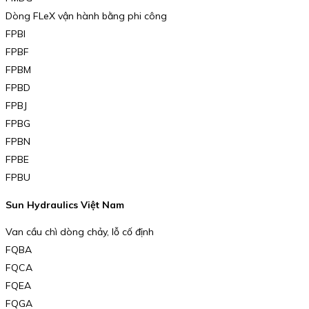
Dòng FLeX vận hành bằng phi công
FPBI
FPBF
FPBM
FPBD
FPBJ
FPBG
FPBN
FPBE
FPBU
Sun Hydraulics Việt Nam
Van cầu chì dòng chảy, lỗ cố định
FQBA
FQCA
FQEA
FQGA