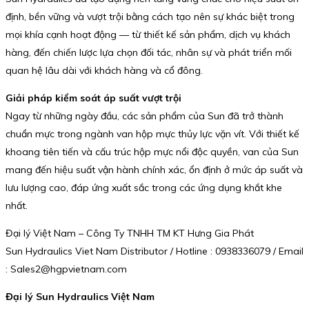
định, bền vững và vượt trội bằng cách tạo nên sự khác biệt trong
mọi khía cạnh hoạt động — từ thiết kế sản phẩm, dịch vụ khách
hàng, đến chiến lược lựa chọn đối tác, nhân sự và phát triển mối
quan hệ lâu dài với khách hàng và cổ đông.
Giải pháp kiểm soát áp suất vượt trội
Ngay từ những ngày đầu, các sản phẩm của Sun đã trở thành
chuẩn mực trong ngành van hộp mực thủy lực vặn vít. Với thiết kế
khoang tiên tiến và cấu trúc hộp mực nổi độc quyền, van của Sun
mang đến hiệu suất vận hành chính xác, ổn định ở mức áp suất và
lưu lượng cao, đáp ứng xuất sắc trong các ứng dụng khắt khe
nhất.
Đại lý Việt Nam – Công Ty TNHH TM KT Hưng Gia Phát
Sun Hydraulics Viet Nam Distributor / Hotline : 0938336079 / Email
: Sales2@hgpvietnam.com
Đại lý Sun Hydraulics Việt Nam