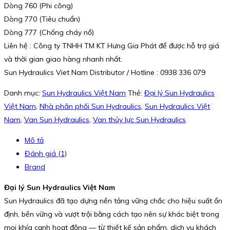
Dòng 760 (Phi công)
Dòng 770 (Tiêu chuẩn)
Dòng 777 (Chống cháy nổ)
Liên hệ : Công ty TNHH TM KT Hưng Gia Phát để được hỗ trợ giá
và thời gian giao hàng nhanh nhất.
Sun Hydraulics Viet Nam Distributor / Hotline : 0938 336 079
Danh mục:
Sun Hydraulics Việt Nam
Thẻ:
Đại lý Sun Hydraulics
Việt Nam
,
Nhà phân phối Sun Hydraulics
,
Sun Hydraulics Việt
Nam
,
Van Sun Hydraulics
,
Van thủy lực Sun Hydraulics
Mô tả
Đánh giá (1)
Brand
Đại lý Sun Hydraulics Việt Nam
Sun Hydraulics đã tạo dựng nền tảng vững chắc cho hiệu suất ổn
định, bền vững và vượt trội bằng cách tạo nên sự khác biệt trong
mọi khía cạnh hoạt động — từ thiết kế sản phẩm, dịch vụ khách