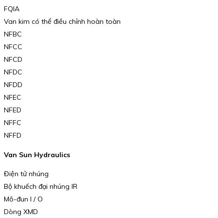
FQIA
Van kim có thể điều chỉnh hoàn toàn
NFBC
NFCC
NFCD
NFDC
NFDD
NFEC
NFED
NFFC
NFFD
Van Sun Hydraulics
Điện tử nhúng
Bộ khuếch đại nhúng IR
Mô-đun I / O
Dòng XMD