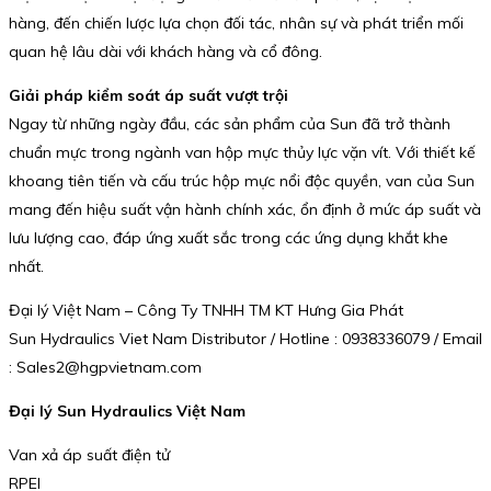
hàng, đến chiến lược lựa chọn đối tác, nhân sự và phát triển mối
quan hệ lâu dài với khách hàng và cổ đông.
Giải pháp kiểm soát áp suất vượt trội
Ngay từ những ngày đầu, các sản phẩm của Sun đã trở thành
chuẩn mực trong ngành van hộp mực thủy lực vặn vít. Với thiết kế
khoang tiên tiến và cấu trúc hộp mực nổi độc quyền, van của Sun
mang đến hiệu suất vận hành chính xác, ổn định ở mức áp suất và
lưu lượng cao, đáp ứng xuất sắc trong các ứng dụng khắt khe
nhất.
Đại lý Việt Nam – Công Ty TNHH TM KT Hưng Gia Phát
Sun Hydraulics Viet Nam Distributor / Hotline : 0938336079 / Email
: Sales2@hgpvietnam.com
Đại lý Sun Hydraulics Việt Nam
Van xả áp suất điện tử
RPEI