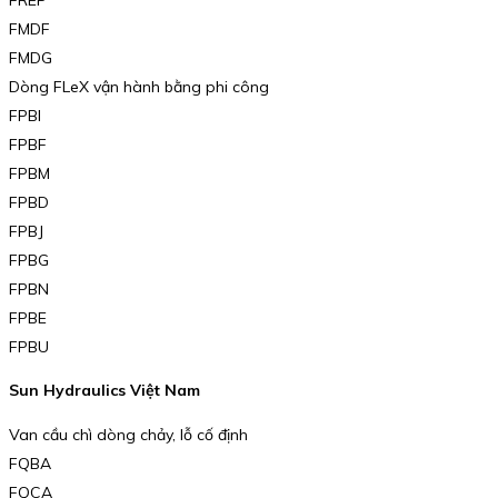
FMDF
FMDG
Dòng FLeX vận hành bằng phi công
FPBI
FPBF
FPBM
FPBD
FPBJ
FPBG
FPBN
FPBE
FPBU
Sun Hydraulics Việt Nam
Van cầu chì dòng chảy, lỗ cố định
FQBA
FQCA