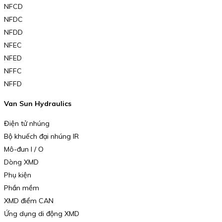
NFCD
NFDC
NFDD
NFEC
NFED
NFFC
NFFD
Van Sun Hydraulics
Điện tử nhúng
Bộ khuếch đại nhúng IR
Mô-đun I / O
Dòng XMD
Phụ kiện
Phần mềm
XMD điểm CAN
Ứng dụng di động XMD