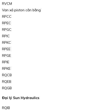
RVCM
Van xả piston cân bằng
RPCC
RPEC
RPGC
RPIC
RPKC
RPEE
RPGE
RPIE
RPKE
RQCB
RQEB
RQGB
Đại lý Sun Hydraulics
RQIB