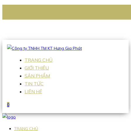
CÔNG TY TNHH TM KT HƯNG GIA PHÁT
Hotline
:
0938 336 079
Email
:
Sales2@hgpvietnam.com
TRANG CHỦ
GIỚI THIỆU
SẢN PHẨM
TIN TỨC
LIÊN HỆ
0
TRANG CHỦ