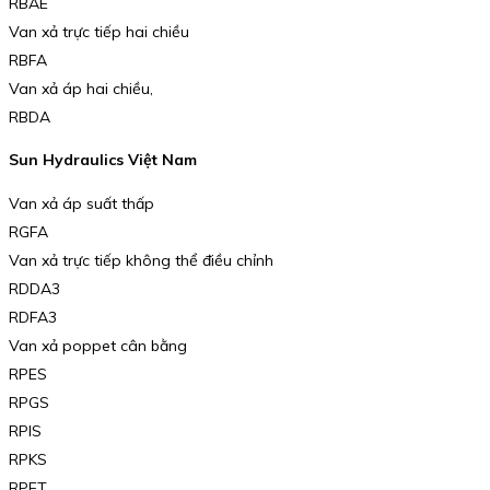
RBAE
Van xả trực tiếp hai chiều
RBFA
Van xả áp hai chiều,
RBDA
Sun Hydraulics Việt Nam
Van xả áp suất thấp
RGFA
Van xả trực tiếp không thể điều chỉnh
RDDA3
RDFA3
Van xả poppet cân bằng
RPES
RPGS
RPIS
RPKS
RPET