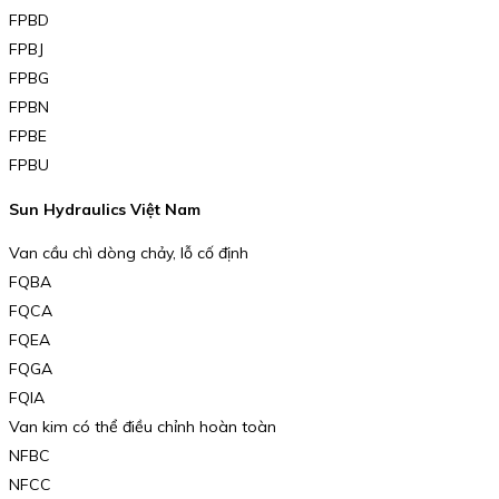
FPBD
FPBJ
FPBG
FPBN
FPBE
FPBU
Sun Hydraulics Việt Nam
Van cầu chì dòng chảy, lỗ cố định
FQBA
FQCA
FQEA
FQGA
FQIA
Van kim có thể điều chỉnh hoàn toàn
NFBC
NFCC