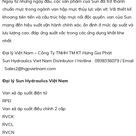
Ngay từ những ngày đầu, các sản phẩm của Sun đã trở thành
chuẩn mực trong ngành van hộp mực thủy lực vặn vít. Với thiết kế
khoang tiên tiến và cấu trúc hộp mực nổi độc quyền, van của Sun
mang đến hiệu suất vận hành chính xác, ổn định ở mức áp suất và
lưu lượng cao, đáp ứng xuất sắc trong các ứng dụng khắt khe
nhất.
Đại lý Việt Nam – Công Ty TNHH TM KT Hưng Gia Phát
Sun Hydraulics Viet Nam Distributor / Hotline : 0938336079 / Email
: Sales2@hgpvietnam.com
Đại lý Sun Hydraulics Việt Nam
Van xả áp suất điện tử
RPEI
Van xả áp suất điều chỉnh 2 cấp
RVCK
RVCL
RVCN