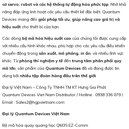
cơ servo, robot và các hệ thống tự động hóa phức tạp
. Nhờ khả
năng đáp ứng linh hoạt các yêu cầu thiết kế đặc biệt, Quantum
Devices mang đến
giải pháp tối ưu, giúp nâng cao giá trị và
hiệu suất
cho thiết bị của bạn.
Các dòng
bộ mã hóa hiệu suất cao
của chúng tôi được cung cấp
với nhiều cấu hình khác nhau, phù hợp cho các yêu cầu điều khiển
chuyển động trong
sản xuất, mô phỏng, in ấn
, và nhiều lĩnh vực
khác. Từ
phòng thí nghiệm y tế
đến
trung tâm phân phối quy
mô lớn
, sản phẩm của
Quantum Devices
đã và đang được tin
dùng bởi
nhiều tập đoàn hàng đầu trên thế giới
Đại lý Việt Nam – Công Ty TNHH TM KT Hưng Gia Phát
Quantum Devices Viet Nam Distributor / Hotline : 0938 336 079 /
Email : Sales2@hgpvietnam.com
Đại lý Quantum Devices Việt Nam
Bộ mã hóa quay quang học QM35 EZ-Comm