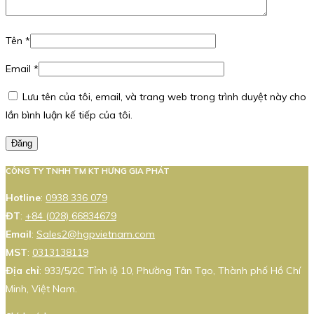
Tên
*
Email
*
Lưu tên của tôi, email, và trang web trong trình duyệt này cho
lần bình luận kế tiếp của tôi.
Đăng
CÔNG TY TNHH TM KT HƯNG GIA PHÁT
Hotline
:
0938 336 079
ĐT
:
+84 (028) 66834679
Email
:
Sales2@hgpvietnam.com
MST
:
0313138119
Địa chỉ
: 933/5/2C Tỉnh lộ 10, Phường Tân Tạo, Thành phố Hồ Chí
Minh, Việt Nam.