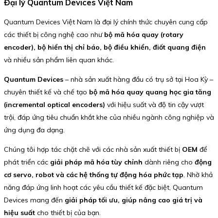
Đại lý Quantum Devices Việt Nam
Quantum Devices Việt Nam là đại lý chính thức chuyên cung cấp
các thiết bị công nghệ cao như
bộ mã hóa quay (rotary
encoder), bộ hiển thị chỉ báo, bộ điều khiển, điốt quang điện
và nhiều sản phẩm liên quan khác.
Quantum Devices
– nhà sản xuất hàng đầu có trụ sở tại Hoa Kỳ –
chuyên thiết kế và chế tạo
bộ mã hóa quay quang học gia tăng
(incremental optical encoders)
với hiệu suất và độ tin cậy vượt
trội, đáp ứng tiêu chuẩn khắt khe của nhiều ngành công nghiệp và
ứng dụng đa dạng.
Chúng tôi hợp tác chặt chẽ với các nhà sản xuất thiết bị
OEM
để
phát triển các
giải pháp mã hóa tùy chỉnh
dành riêng cho
động
cơ servo, robot và các hệ thống tự động hóa phức tạp
. Nhờ khả
năng đáp ứng linh hoạt các yêu cầu thiết kế đặc biệt, Quantum
Devices mang đến
giải pháp tối ưu, giúp nâng cao giá trị và
hiệu suất
cho thiết bị của bạn.