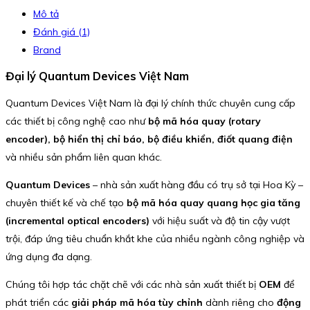
Mô tả
Đánh giá (1)
Brand
Đại lý Quantum Devices Việt Nam
Quantum Devices Việt Nam là đại lý chính thức chuyên cung cấp
các thiết bị công nghệ cao như
bộ mã hóa quay (rotary
encoder), bộ hiển thị chỉ báo, bộ điều khiển, điốt quang điện
và nhiều sản phẩm liên quan khác.
Quantum Devices
– nhà sản xuất hàng đầu có trụ sở tại Hoa Kỳ –
chuyên thiết kế và chế tạo
bộ mã hóa quay quang học gia tăng
(incremental optical encoders)
với hiệu suất và độ tin cậy vượt
trội, đáp ứng tiêu chuẩn khắt khe của nhiều ngành công nghiệp và
ứng dụng đa dạng.
Chúng tôi hợp tác chặt chẽ với các nhà sản xuất thiết bị
OEM
để
phát triển các
giải pháp mã hóa tùy chỉnh
dành riêng cho
động