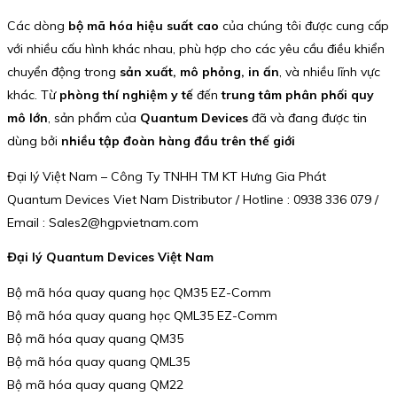
Các dòng
bộ mã hóa hiệu suất cao
của chúng tôi được cung cấp
với nhiều cấu hình khác nhau, phù hợp cho các yêu cầu điều khiển
chuyển động trong
sản xuất, mô phỏng, in ấn
, và nhiều lĩnh vực
khác. Từ
phòng thí nghiệm y tế
đến
trung tâm phân phối quy
mô lớn
, sản phẩm của
Quantum Devices
đã và đang được tin
dùng bởi
nhiều tập đoàn hàng đầu trên thế giới
Đại lý Việt Nam – Công Ty TNHH TM KT Hưng Gia Phát
Quantum Devices Viet Nam Distributor / Hotline : 0938 336 079 /
Email : Sales2@hgpvietnam.com
Đại lý Quantum Devices Việt Nam
Bộ mã hóa quay quang học QM35 EZ-Comm
Bộ mã hóa quay quang học QML35 EZ-Comm
Bộ mã hóa quay quang QM35
Bộ mã hóa quay quang QML35
Bộ mã hóa quay quang QM22