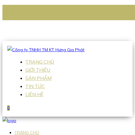
CÔNG TY TNHH TM KT HƯNG GIA PHÁT
Hotline
:
0938 336 079
Email
:
Sales2@hgpvietnam.com
TRANG CHỦ
GIỚI THIỆU
SẢN PHẨM
TIN TỨC
LIÊN HỆ
0
TRANG CHỦ