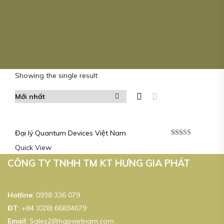
Showing the single result
Đại lý Quantum Devices Việt Nam
Được xếp
Quick View
hạng
5.00
5
sao
CÔNG TY TNHH TM KT HƯNG GIA PHÁT
Hotline
:
0938 336 079
ĐT
:
+84 (028) 66834679
Email
:
Sales2@hgpvietnam.com