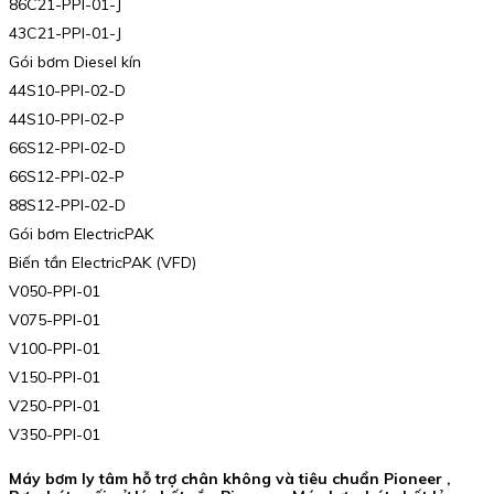
86C21-PPI-01-J
43C21-PPI-01-J
Gói bơm Diesel kín
44S10-PPI-02-D
44S10-PPI-02-P
66S12-PPI-02-D
66S12-PPI-02-P
88S12-PPI-02-D
Gói bơm ElectricPAK
Biến tần ElectricPAK (VFD)
V050-PPI-01
V075-PPI-01
V100-PPI-01
V150-PPI-01
V250-PPI-01
V350-PPI-01
Máy bơm ly tâm hỗ trợ chân không và tiêu chuẩn Pioneer ,