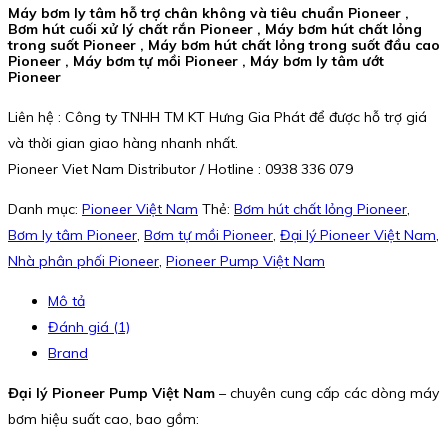
Máy bơm ly tâm hỗ trợ chân không và tiêu chuẩn Pioneer ,
Bơm hút cuối xử lý chất rắn Pioneer , Máy bơm hút chất lỏng
trong suốt Pioneer , Máy bơm hút chất lỏng trong suốt đầu cao
Pioneer , Máy bơm tự mồi Pioneer , Máy bơm ly tâm ướt
Pioneer
Liên hệ : Công ty TNHH TM KT Hưng Gia Phát để được hỗ trợ giá
và thời gian giao hàng nhanh nhất.
Pioneer Viet Nam Distributor / Hotline : 0938 336 079
Danh mục:
Pioneer Việt Nam
Thẻ:
Bơm hút chất lỏng Pioneer
,
Bơm ly tâm Pioneer
,
Bơm tự mồi Pioneer
,
Đại lý Pioneer Việt Nam
,
Nhà phân phối Pioneer
,
Pioneer Pump Việt Nam
Mô tả
Đánh giá (1)
Brand
Đại lý Pioneer Pump Việt Nam
– chuyên cung cấp các dòng máy
bơm hiệu suất cao, bao gồm: