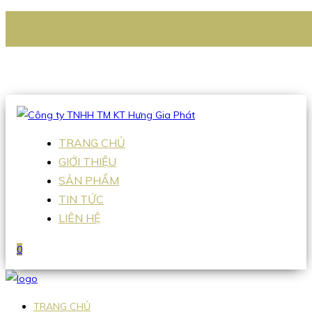
CÔNG TY TNHH TM KT HƯNG GIA PHÁT
Hotline
:
0938 336 079
Email
:
Sales2@hgpvietnam.com
TRANG CHỦ
GIỚI THIỆU
SẢN PHẨM
TIN TỨC
LIÊN HỆ
0
TRANG CHỦ