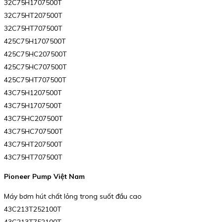
32C75H1707500T
32C75HT207500T
32C75HT707500T
425C75H1707500T
425C75HC207500T
425C75HC707500T
425C75HT707500T
43C75H1207500T
43C75H1707500T
43C75HC207500T
43C75HC707500T
43C75HT207500T
43C75HT707500T
Pioneer Pump Việt Nam
Máy bơm hút chất lỏng trong suốt đầu cao
43C213T252100T
43C213T752100T