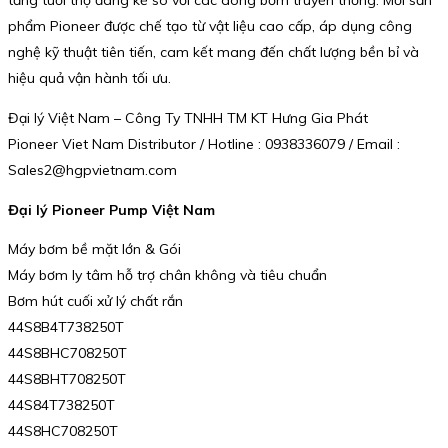
tăng tuổi thọ đáng kể so với các dòng bơm truyền thống. Mỗi sản
phẩm Pioneer được chế tạo từ vật liệu cao cấp, áp dụng công
nghệ kỹ thuật tiên tiến, cam kết mang đến chất lượng bền bỉ và
hiệu quả vận hành tối ưu.
Đại lý Việt Nam – Công Ty TNHH TM KT Hưng Gia Phát
Pioneer Viet Nam Distributor / Hotline : 0938336079 / Email :
Sales2@hgpvietnam.com
Đại lý Pioneer Pump Việt Nam
Máy bơm bề mặt lớn & Gói
Máy bơm ly tâm hỗ trợ chân không và tiêu chuẩn
Bơm hút cuối xử lý chất rắn
44S8B4T738250T
44S8BHC708250T
44S8BHT708250T
44S84T738250T
44S8HC708250T