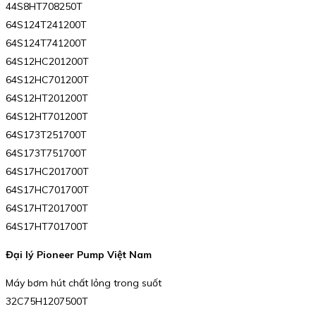
44S8HT708250T
64S124T241200T
64S124T741200T
64S12HC201200T
64S12HC701200T
64S12HT201200T
64S12HT701200T
64S173T251700T
64S173T751700T
64S17HC201700T
64S17HC701700T
64S17HT201700T
64S17HT701700T
Đại lý Pioneer Pump Việt Nam
Máy bơm hút chất lỏng trong suốt
32C75H1207500T