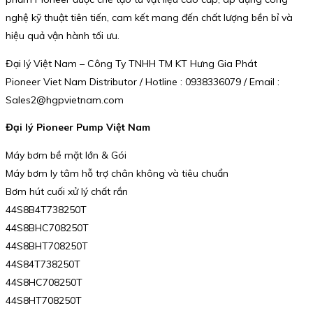
nghệ kỹ thuật tiên tiến, cam kết mang đến chất lượng bền bỉ và
hiệu quả vận hành tối ưu.
Đại lý Việt Nam – Công Ty TNHH TM KT Hưng Gia Phát
Pioneer Viet Nam Distributor / Hotline : 0938336079 / Email :
Sales2@hgpvietnam.com
Đại lý Pioneer Pump Việt Nam
Máy bơm bề mặt lớn & Gói
Máy bơm ly tâm hỗ trợ chân không và tiêu chuẩn
Bơm hút cuối xử lý chất rắn
44S8B4T738250T
44S8BHC708250T
44S8BHT708250T
44S84T738250T
44S8HC708250T
44S8HT708250T