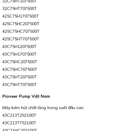
32C75HT207500T
32C75HT707500T
425C75H1707500T
425C75HC207500T
425C75HC707500T
425C75HT707500T
43C75H1207500T
43C75H1707500T
43C75HC207500T
43C75HC707500T
43C75HT207500T
43C75HT707500T
Pioneer Pump Việt Nam
Máy bơm hút chất lỏng trong suốt đầu cao
43C213T252100T
43C213T752100T
43C21HC202100T