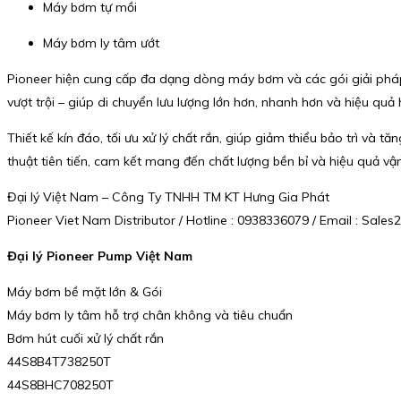
Máy bơm tự mồi
Máy bơm ly tâm ướt
Pioneer hiện cung cấp đa dạng dòng máy bơm và các gói giải pháp 
vượt trội – giúp di chuyển lưu lượng lớn hơn, nhanh hơn và hiệu quả
Thiết kế kín đáo, tối ưu xử lý chất rắn, giúp giảm thiểu bảo trì và
thuật tiên tiến, cam kết mang đến chất lượng bền bỉ và hiệu quả vận
Đại lý Việt Nam – Công Ty TNHH TM KT Hưng Gia Phát
Pioneer Viet Nam Distributor / Hotline : 0938336079 / Email : Sa
Đại lý Pioneer Pump Việt Nam
Máy bơm bề mặt lớn & Gói
Máy bơm ly tâm hỗ trợ chân không và tiêu chuẩn
Bơm hút cuối xử lý chất rắn
44S8B4T738250T
44S8BHC708250T