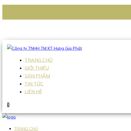
CÔNG TY TNHH TM KT HƯNG GIA PHÁT
Hotline
:
0938 336 079
Email
:
Sales2@hgpvietnam.com
TRANG CHỦ
GIỚI THIỆU
SẢN PHẨM
TIN TỨC
LIÊN HỆ
0
TRANG CHỦ