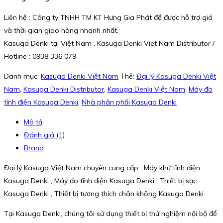
Liên hệ : Công ty TNHH TM KT Hưng Gia Phát để được hỗ trợ giá
và thời gian giao hàng nhanh nhất.
Kasuga Denki tại Việt Nam . Kasuga Denki Viet Nam Distributor /
Hotline : 0938 336 079
Danh mục:
Kasuga Denki Việt Nam
Thẻ:
Đại lý Kasuga Denki Việt
Nam
,
Kasuga Denki Distributor
,
Kasuga Denki Việt Nam
,
Máy đo
tĩnh điện Kasuga Denki
,
Nhà phân phối Kasuga Denki
Mô tả
Đánh giá (1)
Brand
Đại lý Kasuga Việt Nam chuyên cung cấp : Máy khử tĩnh điện
Kasuga Denki , Máy đo tĩnh điện Kasuga Denki , Thiết bị sạc
Kasuga Denki , Thiết bị tương thích chân không Kasuga Denki
Tại Kasuga Denki, chúng tôi sử dụng thiết bị thử nghiệm nội bộ để