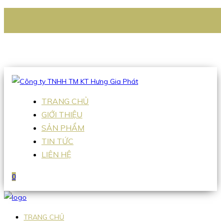
CÔNG TY TNHH TM KT HƯNG GIA PHÁT
Hotline
:
0938 336 079
Email
:
Sales2@hgpvietnam.com
TRANG CHỦ
GIỚI THIỆU
SẢN PHẨM
TIN TỨC
LIÊN HỆ
0
TRANG CHỦ