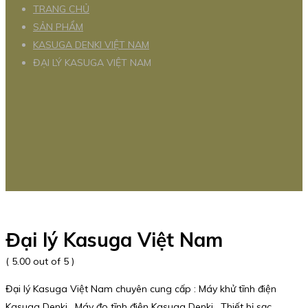
TRANG CHỦ
SẢN PHẨM
KASUGA DENKI VIỆT NAM
ĐẠI LÝ KASUGA VIỆT NAM
Đại lý Kasuga Việt Nam
( 5.00 out of 5 )
Đại lý Kasuga Việt Nam chuyên cung cấp : Máy khử tĩnh điện
Kasuga Denki , Máy đo tĩnh điện Kasuga Denki , Thiết bị sạc