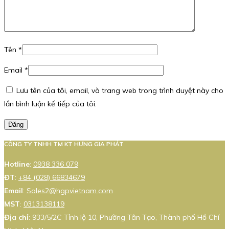
Tên
*
Email
*
Lưu tên của tôi, email, và trang web trong trình duyệt này cho
lần bình luận kế tiếp của tôi.
Đăng
CÔNG TY TNHH TM KT HƯNG GIA PHÁT
Hotline
:
0938 336 079
ĐT
:
+84 (028) 66834679
Email
:
Sales2@hgpvietnam.com
MST
:
0313138119
Địa chỉ
: 933/5/2C Tỉnh lộ 10, Phường Tân Tạo, Thành phố Hồ Chí