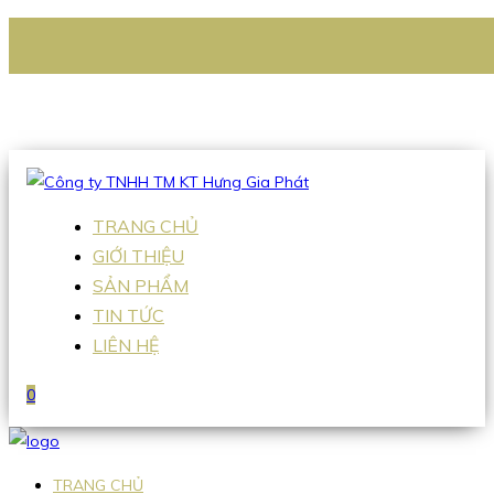
CÔNG TY TNHH TM KT HƯNG GIA PHÁT
Hotline
:
0938 336 079
Email
:
Sales2@hgpvietnam.com
TRANG CHỦ
GIỚI THIỆU
SẢN PHẨM
TIN TỨC
LIÊN HỆ
0
TRANG CHỦ