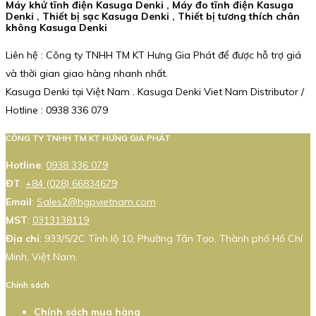
Máy khử tĩnh điện Kasuga Denki , Máy đo tĩnh điện Kasuga
Denki , Thiết bị sạc Kasuga Denki , Thiết bị tương thích chân
không Kasuga Denki
Liên hệ : Công ty TNHH TM KT Hưng Gia Phát để được hỗ trợ giá
và thời gian giao hàng nhanh nhất.
Kasuga Denki tại Việt Nam . Kasuga Denki Viet Nam Distributor /
Hotline : 0938 336 079
CÔNG TY TNHH TM KT HƯNG GIA PHÁT
Hotline
:
0938 336 079
ĐT
:
+84 (028) 66834679
Email
:
Sales2@hgpvietnam.com
MST
:
0313138119
Địa chỉ
: 933/5/2C Tỉnh lộ 10, Phường Tân Tạo, Thành phố Hồ Chí
Minh, Việt Nam.
Chính sách
Chính sách mua hàng