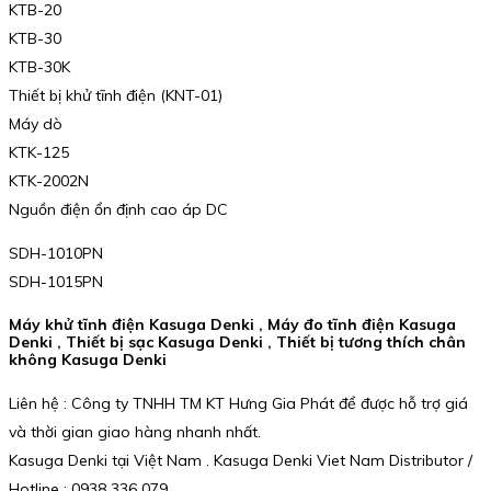
KTB-20
KTB-30
KTB-30K
Thiết bị khử tĩnh điện (KNT-01)
Máy dò
KTK-125
KTK-2002N
Nguồn điện ổn định cao áp DC
SDH-1010PN
SDH-1015PN
Máy khử tĩnh điện Kasuga Denki , Máy đo tĩnh điện Kasuga
Denki , Thiết bị sạc Kasuga Denki , Thiết bị tương thích chân
không Kasuga Denki
Liên hệ : Công ty TNHH TM KT Hưng Gia Phát để được hỗ trợ giá
và thời gian giao hàng nhanh nhất.
Kasuga Denki tại Việt Nam . Kasuga Denki Viet Nam Distributor /
Hotline : 0938 336 079