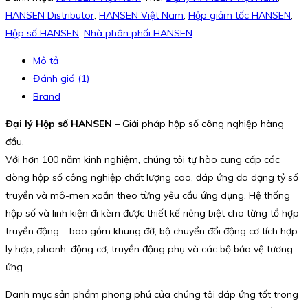
HANSEN Distributor
,
HANSEN Việt Nam
,
Hộp giảm tốc HANSEN
,
Hộp số HANSEN
,
Nhà phân phối HANSEN
Mô tả
Đánh giá (1)
Brand
Đại lý Hộp số HANSEN
– Giải pháp hộp số công nghiệp hàng
đầu.
Với hơn 100 năm kinh nghiệm, chúng tôi tự hào cung cấp các
dòng hộp số công nghiệp chất lượng cao, đáp ứng đa dạng tỷ số
truyền và mô-men xoắn theo từng yêu cầu ứng dụng. Hệ thống
hộp số và linh kiện đi kèm được thiết kế riêng biệt cho từng tổ hợp
truyền động – bao gồm khung đỡ, bộ chuyển đổi động cơ tích hợp
ly hợp, phanh, động cơ, truyền động phụ và các bộ bảo vệ tương
ứng.
Danh mục sản phẩm phong phú của chúng tôi đáp ứng tốt trong