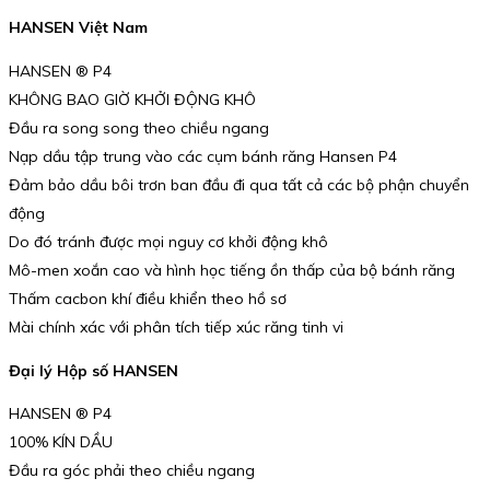
HANSEN Việt Nam
HANSEN ® P4
KHÔNG BAO GIỜ KHỞI ĐỘNG KHÔ
Đầu ra song song theo chiều ngang
Nạp dầu tập trung vào các cụm bánh răng Hansen P4
Đảm bảo dầu bôi trơn ban đầu đi qua tất cả các bộ phận chuyển
động
Do đó tránh được mọi nguy cơ khởi động khô
Mô-men xoắn cao và hình học tiếng ồn thấp của bộ bánh răng
Thấm cacbon khí điều khiển theo hồ sơ
Mài chính xác với phân tích tiếp xúc răng tinh vi
Đại lý Hộp số HANSEN
HANSEN ® P4
100% KÍN DẦU
Đầu ra góc phải theo chiều ngang