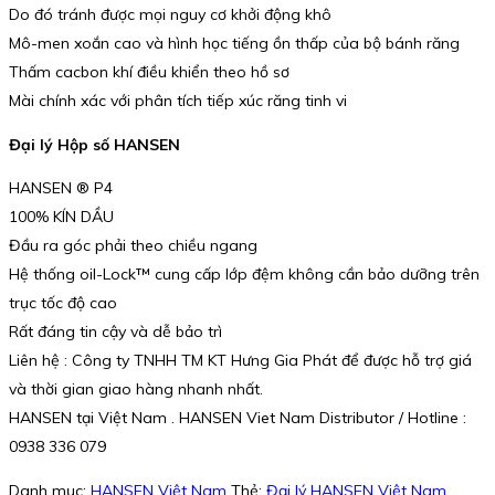
Do đó tránh được mọi nguy cơ khởi động khô
Mô-men xoắn cao và hình học tiếng ồn thấp của bộ bánh răng
Thấm cacbon khí điều khiển theo hồ sơ
Mài chính xác với phân tích tiếp xúc răng tinh vi
Đại lý Hộp số HANSEN
HANSEN ® P4
100% KÍN DẦU
Đầu ra góc phải theo chiều ngang
Hệ thống oil-Lock™ cung cấp lớp đệm không cần bảo dưỡng trên
trục tốc độ cao
Rất đáng tin cậy và dễ bảo trì
Liên hệ : Công ty TNHH TM KT Hưng Gia Phát để được hỗ trợ giá
và thời gian giao hàng nhanh nhất.
HANSEN tại Việt Nam . HANSEN Viet Nam Distributor / Hotline :
0938 336 079
Danh mục:
HANSEN Việt Nam
Thẻ:
Đại lý HANSEN Việt Nam
,