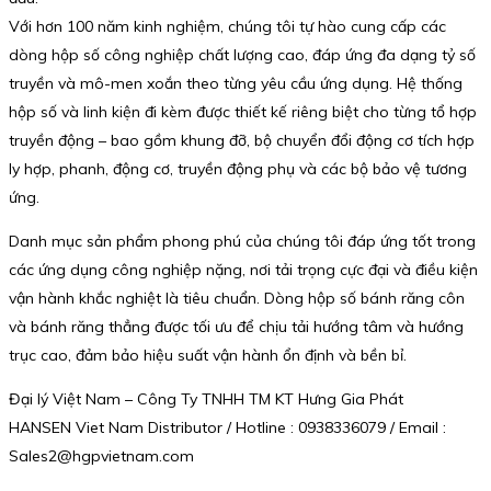
Với hơn 100 năm kinh nghiệm, chúng tôi tự hào cung cấp các
dòng hộp số công nghiệp chất lượng cao, đáp ứng đa dạng tỷ số
truyền và mô-men xoắn theo từng yêu cầu ứng dụng. Hệ thống
hộp số và linh kiện đi kèm được thiết kế riêng biệt cho từng tổ hợp
truyền động – bao gồm khung đỡ, bộ chuyển đổi động cơ tích hợp
ly hợp, phanh, động cơ, truyền động phụ và các bộ bảo vệ tương
ứng.
Danh mục sản phẩm phong phú của chúng tôi đáp ứng tốt trong
các ứng dụng công nghiệp nặng, nơi tải trọng cực đại và điều kiện
vận hành khắc nghiệt là tiêu chuẩn. Dòng hộp số bánh răng côn
và bánh răng thẳng được tối ưu để chịu tải hướng tâm và hướng
trục cao, đảm bảo hiệu suất vận hành ổn định và bền bỉ.
Đại lý Việt Nam – Công Ty TNHH TM KT Hưng Gia Phát
HANSEN Viet Nam Distributor / Hotline : 0938336079 / Email :
Sales2@hgpvietnam.com