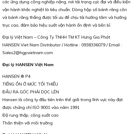
các ứng dụng công nghiệp nặng, nơi tải trọng cực đại và điều kiện
vận hành khắc nghiệt là tiêu chuẩn. Dòng hộp số bánh răng côn
và bánh răng thẳng được tối ưu để chịu tải hướng tâm và hướng
trục cao, đảm bảo hiệu suất vận hành ổn định và bền bỉ.
Đại lý Việt Nam – Công Ty TNHH TM KT Hưng Gia Phát
HANSEN Viet Nam Distributor / Hotline : 0938336079 / Email :
Sales2@hgpvietnam.com
Đại lý HANSEN Việt Nam
HANSEN ® P4
TIẾNG ỒN Ở MỨC TỐI THIỂU
ĐẦU RA GÓC PHẢI DỌC LÊN
Hansen là công ty đầu tiên trên thế giới trong lĩnh vực này đạt
được chứng chỉ ISO 9001 vào năm 1991
Độ rung thấp, công suất cao
Thân thiện với môi trường