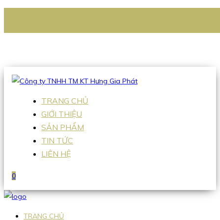
CÔNG TY TNHH TM KT HƯNG GIA PHÁT
Hotline
:
0938 336 079
Email
:
Sales2@hgpvietnam.com
TRANG CHỦ
GIỚI THIỆU
SẢN PHẨM
TIN TỨC
LIÊN HỆ
0
TRANG CHỦ