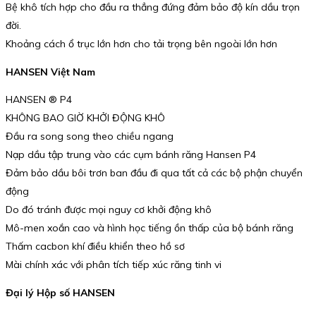
Bệ khô tích hợp cho đầu ra thẳng đứng đảm bảo độ kín dầu trọn
đời.
Khoảng cách ổ trục lớn hơn cho tải trọng bên ngoài lớn hơn
HANSEN Việt Nam
HANSEN ® P4
KHÔNG BAO GIỜ KHỞI ĐỘNG KHÔ
Đầu ra song song theo chiều ngang
Nạp dầu tập trung vào các cụm bánh răng Hansen P4
Đảm bảo dầu bôi trơn ban đầu đi qua tất cả các bộ phận chuyển
động
Do đó tránh được mọi nguy cơ khởi động khô
Mô-men xoắn cao và hình học tiếng ồn thấp của bộ bánh răng
Thấm cacbon khí điều khiển theo hồ sơ
Mài chính xác với phân tích tiếp xúc răng tinh vi
Đại lý Hộp số HANSEN