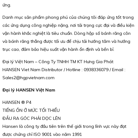
ứng.
Danh mục sản phẩm phong phú của chúng tôi đáp ứng tốt trong
các ứng dụng công nghiệp nặng, nơi tải trọng cực đại và điều kiện
vận hành khắc nghiệt là tiêu chuẩn. Dòng hộp số bánh răng côn
và bánh răng thẳng được tối ưu để chịu tải hướng tâm và hướng
trục cao, đảm bảo hiệu suất vận hành ổn định và bền bỉ.
Đại lý Việt Nam – Công Ty TNHH TM KT Hưng Gia Phát
HANSEN Viet Nam Distributor / Hotline : 0938336079 / Email :
Sales2@hgpvietnam.com
Đại lý HANSEN Việt Nam
HANSEN ® P4
TIẾNG ỒN Ở MỨC TỐI THIỂU
ĐẦU RA GÓC PHẢI DỌC LÊN
Hansen là công ty đầu tiên trên thế giới trong lĩnh vực này đạt
được chứng chỉ ISO 9001 vào năm 1991