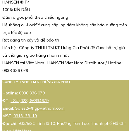
HANSEN ® P4
100% KÍN DẦU
Đầu ra góc phải theo chiều ngang
Hệ thống oil-Lock™ cung cấp lớp đệm không cần bảo dưỡng trên
trục tốc độ cao
Rất đáng tin cậy và dễ bảo trì
Liên hệ : Công ty TNHH TM KT Hưng Gia Phát để được hỗ trợ giá
và thời gian giao hàng nhanh nhất.
HANSEN tại Việt Nam . HANSEN Viet Nam Distributor / Hotline :
0938 336 079
CÔNG TY TNHH TM KT HƯNG GIA PHÁT
Hotline
:
0938 336 079
ĐT
:
+84 (028) 66834679
Email
:
Sales2@hgpvietnam.com
MST
:
0313138119
Địa chỉ
: 933/5/2C Tỉnh lộ 10, Phường Tân Tạo, Thành phố Hồ Chí