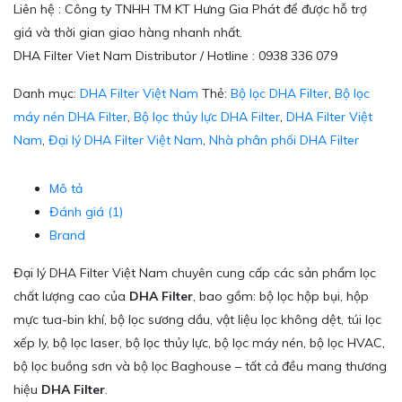
Liên hệ : Công ty TNHH TM KT Hưng Gia Phát để được hỗ trợ
giá và thời gian giao hàng nhanh nhất.
DHA Filter Viet Nam Distributor / Hotline : 0938 336 079
Danh mục:
DHA Filter Việt Nam
Thẻ:
Bộ lọc DHA Filter
,
Bộ lọc
máy nén DHA Filter
,
Bộ lọc thủy lực DHA Filter
,
DHA Filter Việt
Nam
,
Đại lý DHA Filter Việt Nam
,
Nhà phân phối DHA Filter
Mô tả
Đánh giá (1)
Brand
Đại lý DHA Filter Việt Nam chuyên cung cấp các sản phẩm lọc
chất lượng cao của
DHA Filter
, bao gồm: bộ lọc hộp bụi, hộp
mực tua-bin khí, bộ lọc sương dầu, vật liệu lọc không dệt, túi lọc
xếp ly, bộ lọc laser, bộ lọc thủy lực, bộ lọc máy nén, bộ lọc HVAC,
bộ lọc buồng sơn và bộ lọc Baghouse – tất cả đều mang thương
hiệu
DHA Filter
.