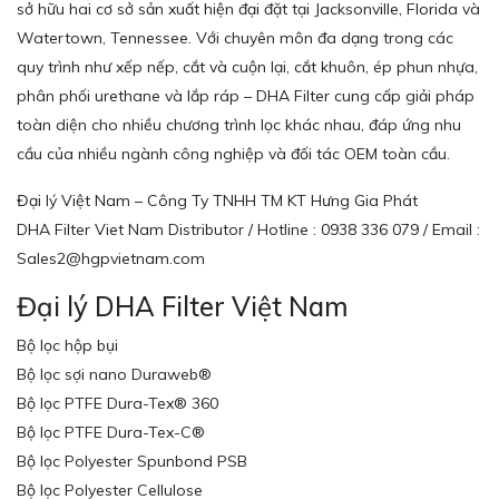
sở hữu hai cơ sở sản xuất hiện đại đặt tại Jacksonville, Florida và
Watertown, Tennessee. Với chuyên môn đa dạng trong các
quy trình như xếp nếp, cắt và cuộn lại, cắt khuôn, ép phun nhựa,
phân phối urethane và lắp ráp – DHA Filter cung cấp giải pháp
toàn diện cho nhiều chương trình lọc khác nhau, đáp ứng nhu
cầu của nhiều ngành công nghiệp và đối tác OEM toàn cầu.
Đại lý Việt Nam – Công Ty TNHH TM KT Hưng Gia Phát
DHA Filter Viet Nam Distributor / Hotline : 0938 336 079 / Email :
Sales2@hgpvietnam.com
Đại lý DHA Filter Việt Nam
Bộ lọc hộp bụi
Bộ lọc sợi nano Duraweb®
Bộ lọc PTFE Dura-Tex® 360
Bộ lọc PTFE Dura-Tex-C®
Bộ lọc Polyester Spunbond PSB
Bộ lọc Polyester Cellulose