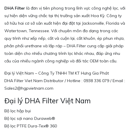
DHA Filter
là đơn vị tiên phong trong lĩnh vực công nghệ lọc, với
sự hiện diện vững chắc tại thị trường sản xuất Hoa Kỳ. Công ty
sở hữu hai cơ sở sản xuất hiện đại đặt tại Jacksonville, Florida và
Watertown, Tennessee. Với chuyên môn đa dạng trong các
quy trình như xếp nếp, cắt và cuộn lại, cắt khuôn, ép phun nhựa,
phân phối urethane và lắp ráp – DHA Filter cung cấp giải pháp
toàn diện cho nhiều chương trình lọc khác nhau, đáp ứng nhu
cầu của nhiều ngành công nghiệp và đối tác OEM toàn cầu.
Đại lý Việt Nam – Công Ty TNHH TM KT Hưng Gia Phát
DHA Filter Viet Nam Distributor / Hotline : 0938 336 079 / Email :
Sales2@hgpvietnam.com
Đại lý DHA Filter Việt Nam
Bộ lọc hộp bụi
Bộ lọc sợi nano Duraweb®
Bộ lọc PTFE Dura-Tex® 360