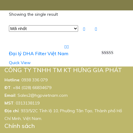
Showing the single result
Đại lý DHA Filter Việt Nam
Được xếp
Quick View
hạng
5.00
5
sao
CÔNG TY TNHH TM KT HƯNG GIA PHÁT
Hotline
:
0938 336 079
ĐT
:
+84 (028) 66834679
Email
:
Sales2@hgpvietnam.com
MST
:
0313138119
Địa chỉ
: 933/5/2C Tỉnh lộ 10, Phường Tân Tạo, Thành phố Hồ
Chí Minh, Việt Nam.
Chính sách