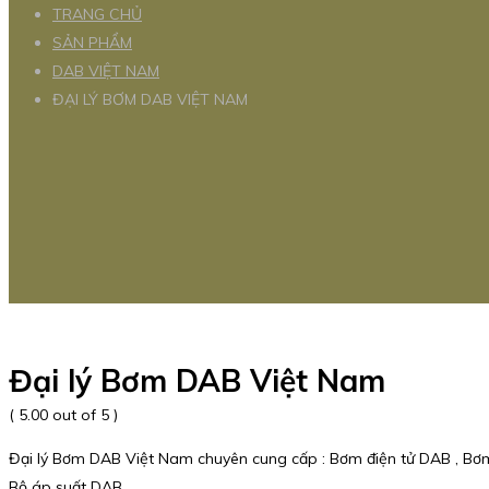
TRANG CHỦ
SẢN PHẨM
DAB VIỆT NAM
ĐẠI LÝ BƠM DAB VIỆT NAM
Đại lý Bơm DAB Việt Nam
( 5.00 out of 5 )
Đại lý Bơm DAB Việt Nam chuyên cung cấp : Bơm điện tử DAB , Bơm
Bộ áp suất DAB