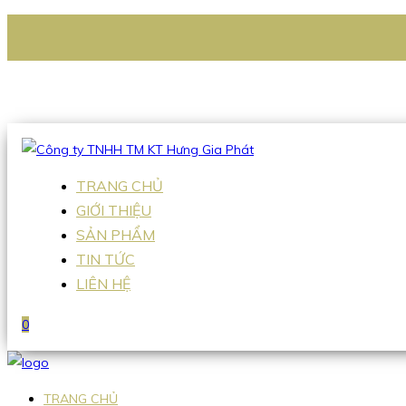
CÔNG TY TNHH TM KT HƯNG GIA PHÁT
Hotline
:
0938 336 079
Email
:
Sales2@hgpvietnam.com
TRANG CHỦ
GIỚI THIỆU
SẢN PHẨM
TIN TỨC
LIÊN HỆ
0
TRANG CHỦ