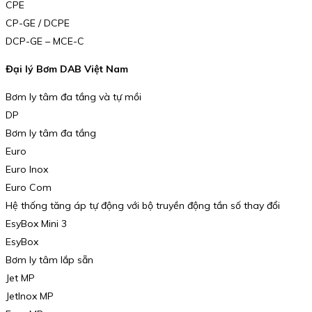
CPE
CP-GE / DCPE
DCP-GE – MCE-C
Đại lý Bơm DAB Việt Nam
Bơm ly tâm đa tầng và tự mồi
DP
Bơm ly tâm đa tầng
Euro
Euro Inox
Euro Com
Hệ thống tăng áp tự động với bộ truyền động tần số thay đổi
EsyBox Mini 3
EsyBox
Bơm ly tâm lắp sẵn
Jet MP
JetInox MP