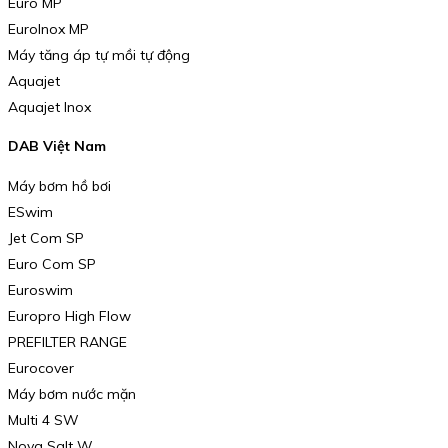
Euro MP
EuroInox MP
Máy tăng áp tự mồi tự động
Aquajet
Aquajet Inox
DAB Việt Nam
Máy bơm hồ bơi
ESwim
Jet Com SP
Euro Com SP
Euroswim
Europro High Flow
PREFILTER RANGE
Eurocover
Máy bơm nước mặn
Multi 4 SW
Nova Salt W