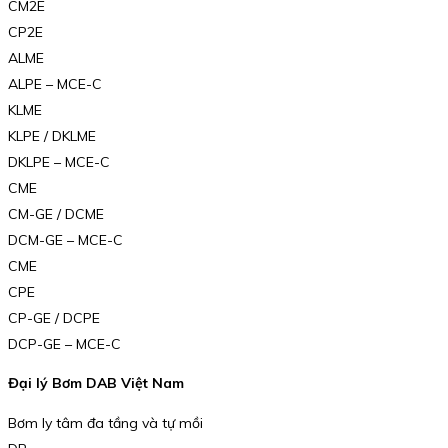
CM2E
CP2E
ALME
ALPE – MCE-C
KLME
KLPE / DKLME
DKLPE – MCE-C
CME
CM-GE / DCME
DCM-GE – MCE-C
CME
CPE
CP-GE / DCPE
DCP-GE – MCE-C
Đại lý Bơm DAB Việt Nam
Bơm ly tâm đa tầng và tự mồi