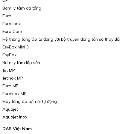
DP
Bơm ly tâm đa tầng
Euro
Euro Inox
Euro Com
Hệ thống tăng áp tự động với bộ truyền động tần số thay đổi
EsyBox Mini 3
EsyBox
Bơm ly tâm lắp sẵn
Jet MP
JetInox MP
Euro MP
EuroInox MP
Máy tăng áp tự mồi tự động
Aquajet
Aquajet Inox
DAB Việt Nam