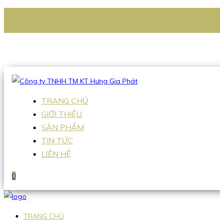
CÔNG TY TNHH TM KT HƯNG GIA PHÁT
Hotline
:
0938 336 079
Email
:
Sales2@hgpvietnam.com
TRANG CHỦ
GIỚI THIỆU
SẢN PHẨM
TIN TỨC
LIÊN HỆ
0
TRANG CHỦ