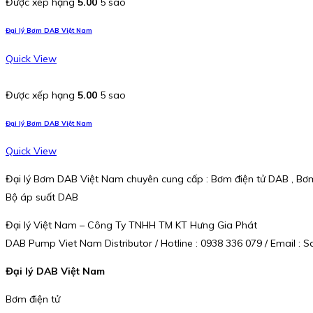
Được xếp hạng
5.00
5 sao
Đại lý Bơm DAB Việt Nam
Quick View
Được xếp hạng
5.00
5 sao
Đại lý Bơm DAB Việt Nam
Quick View
Đại lý Bơm DAB Việt Nam chuyên cung cấp : Bơm điện tử DAB , Bơm
Bộ áp suất DAB
Đại lý Việt Nam – Công Ty TNHH TM KT Hưng Gia Phát
DAB Pump Viet Nam Distributor / Hotline : 0938 336 079 / Email 
Đại lý DAB Việt Nam
Bơm điện tử